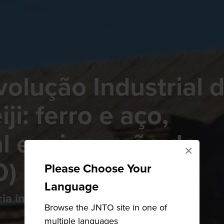
volução Industrial 
ji: ferro e aço,
l e mineração de
×
O)
Please Choose Your
Language
a industrial
Browse the JNTO site in one of
multiple languages