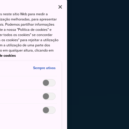
s neste sítio Web para medir a
lização melhoradas, para apresentar
iais. Podemos partilhar informações
e a nossa "Política de cookies" e
ar todos os cookies" se concordar
os cookies" para rejeitar a utilização
om a utilização de uma parte dos
to em qualquer altura, clicando em
 de cookies
Sempre ativos