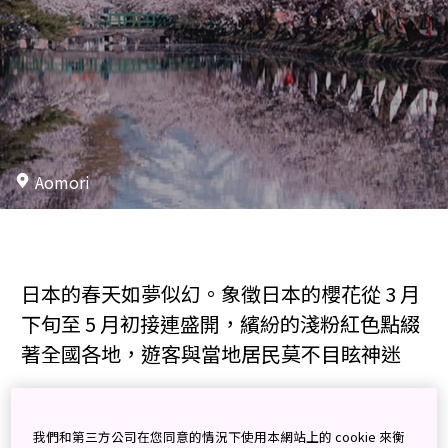
Aomori
日本的春天如夢似幻。象徵日本的櫻花從 3 月
下旬至 5 月初接連盛開，繽紛的淺粉紅色點綴
著全國各地，遊客與當地居民莫不目眩神迷
3 月從日本西南部的九州開始，新聞每天都會更新櫻花前線的情
報，追蹤其一路往北的開花盛況。
我們和第三方公司在您同意的情況下使用本網站上的 cookie 來衡