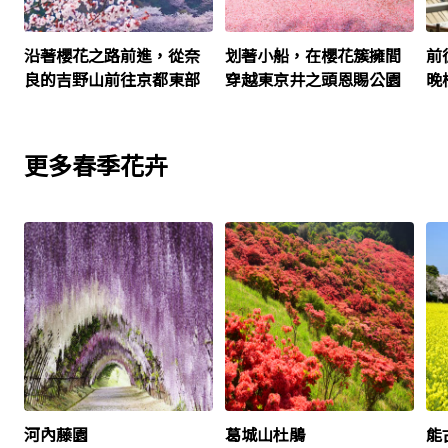
沿著櫻花之路前進，從奈
划著小船，在櫻花簇擁間
前
良的吉野山前往京都東部
穿越東京井之頭恩賜公園
晚
更多春季花卉
河內藤園
葛城山杜鵑
能