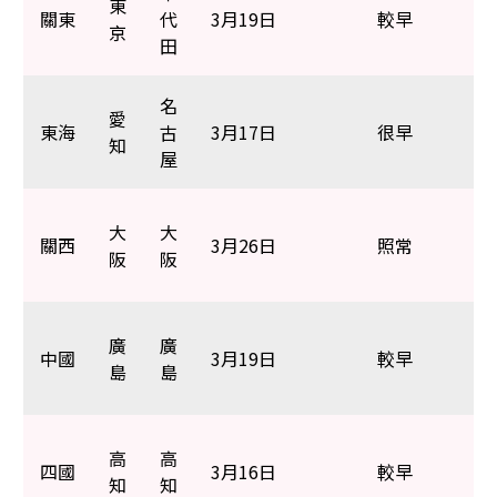
東
關東
代
3月19日
較早
京
田
名
愛
東海
古
3月17日
很早
知
屋
大
大
關西
3月26日
照常
阪
阪
廣
廣
中國
3月19日
較早
島
島
高
高
四國
3月16日
較早
知
知