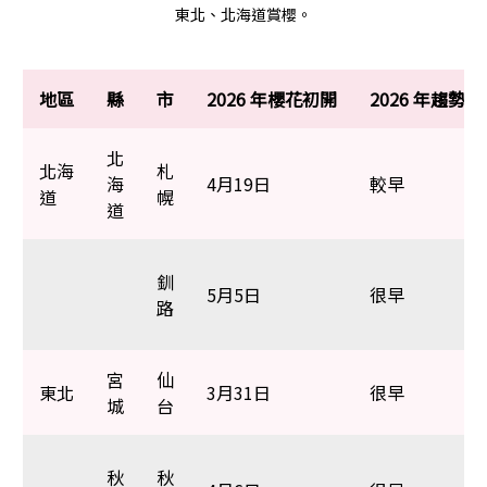
東北、北海道賞櫻。
地區
縣
市
2026 年櫻花初開
2026 年趨勢
北
北海
札
海
4月19日
較早
道
幌
道
釧
5月5日
很早
路
宮
仙
東北
3月31日
很早
城
台
秋
秋