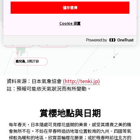
金澤, 3月29日
長野, 3月31日
儲存選擇
大阪, 3月26日
東京, 3月19日
Cookie 设置
廣島, 3月19日
名古屋, 3月17日
福岡, 3月24日
高知, 3月16日
鹿兒島, 3月27日
資料來源：日本氣象協會
(http://tenki.jp)
註：預報可能依天氣狀況而有所變動。
賞櫻地點與日期
每年春天，日本隨處可見櫻花盛開的美景，感受其嬌貴之美的機
會無所不在。不妨在早春時造訪地理位置較南的九州、四國等氣
候較為暖和的地區，欣賞首輪櫻花勝景；或於晚春時前往北方的