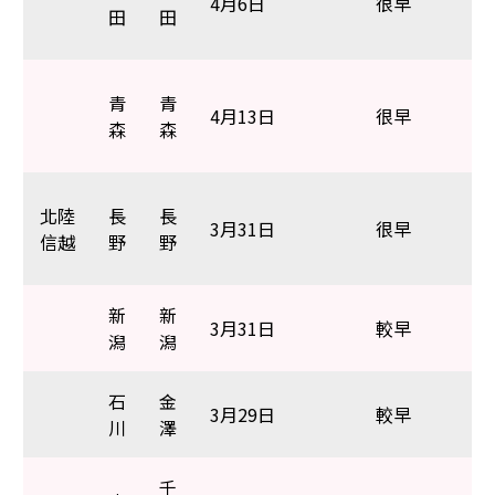
4月6日
很早
田
田
青
青
4月13日
很早
森
森
北陸
長
長
3月31日
很早
信越
野
野
新
新
3月31日
較早
潟
潟
石
金
3月29日
較早
川
澤
千