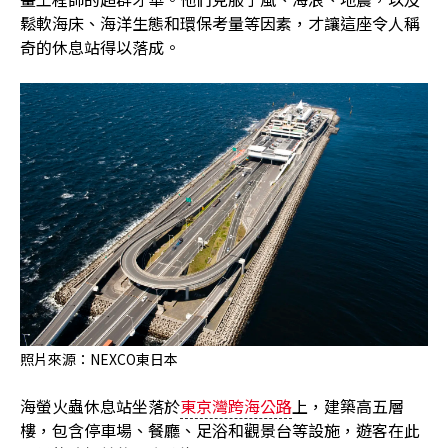
鬆軟海床、海洋生態和環保考量等因素，才讓這座令人稱
奇的休息站得以落成。
照片來源：NEXCO東日本
海螢火蟲休息站坐落於
東京灣跨海公路
上，建築高五層
樓，包含停車場、餐廳、足浴和觀景台等設施，遊客在此