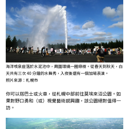
海洋噴泉座落於水泥池中，周圍環繞一圈綠樹。從春天到秋天，白
天共有三次 40 分鐘的水舞秀，入夜後還有一個加場表演。
照片來源：札幌市
你可以搭巴士或火車，從札幌中部前往莫埃來沼公園。如
果對野口勇和（或）視覺藝術感興趣，該公園絕對值得一
訪。