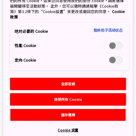
們的所有 Cookie。如果您同意使用我們的部分 cookie，請將選擇
器開關移至活動狀態。 此外，您可以隨時通過點擊《Cookie政
策》第3.2條下的“Cookie設置”來更改或撤回您的同意。
Cookie
政策
用於洩洪的壓力控制水塔，其天花板由七公尺長、兩公尺寬、18公
尺高、重量約 500 公噸的樑柱支撐。
始终处于活动状态
绝对必要的 Cookie
首都圈外郭放水路
位於
琦玉縣
春日部市，是全球最大的地
底疏洪設施。這個洞穴式排水工程是一個令人嘖嘖稱奇的
性能 Cookie
現代建築典範，不只設計巧妙，也保護了東京都會區的安
全。於 2006 年完工的首都圈外郭放水路位於地勢低窪、
定向 Cookie
經常爆發洪水的東京北部，每秒能將 200 立方公尺的雨水
排入江戶川。建設排水工程時挖出的土壤，也被用於加強
江戶川的河堤。
全部拒絕
接受所有 Cookie
儲存選擇
Cookie 设置