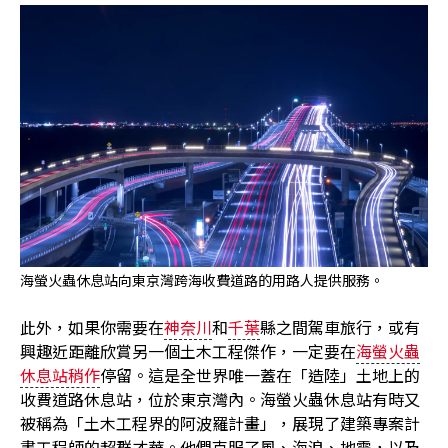
海螢火蟲休息站向東京灣跨海收費道路的用路人提供服務。
此外，如果你需要在
神奈川
和
千葉
縣之間駕車旅行，或有
興趣近距離欣賞另一個土木工程傑作，一定要在
海螢火蟲
休息站稍作
停留。這是全世界唯一蓋在「造陸」土地上的
收費道路休息站，位於東京灣內。海螢火蟲休息站有時又
被稱為「土木工程界的阿波羅計畫」，展現了建築專案計
畫工程師的超群才華。他們克服了風、海浪、地震，以及