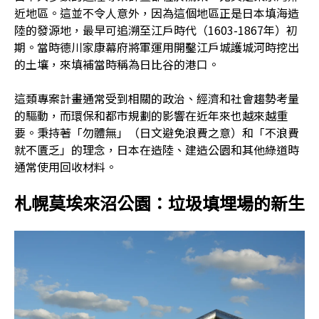
近地區。這並不令人意外，因為這個地區正是日本填海造
陸的發源地，最早可追溯至江戶時代（1603-1867年）初
期。當時德川家康幕府將軍運用開鑿江戶城護城河時挖出
的土壤，來填補當時稱為日比谷的港口。
這類專案計畫通常受到相關的政治、經濟和社會趨勢考量
的驅動，而環保和都市規劃的影響在近年來也越來越重
要。秉持著「勿體無」（日文避免浪費之意）和「不浪費
就不匱乏」的理念，日本在造陸、建造公園和其他綠道時
通常使用回收材料。
札幌莫埃來沼公園：垃圾填埋場的新生