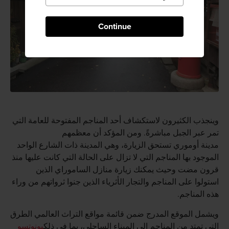
Continue
وينجذب الكثيرون لاستكشاف أحد المناجم المفتوحة للعامة التي
تمر عبر الجبل مباشرةً. ومن المؤكد أن معظمهم
مدينة أوموري تستحق الزيارة، وهي المدينة ذات الشارع الواحد
الموجود بها المناجم التي لا تزال على الحالة التي كانت عليها منذ
قرون مضت وحيث يمكنك زيارة منازل الساموراي الذين
استولوا على المناجم والتجار الأثرياء الذين جنوا ثرواتهم من وراء
هذه المناجم.
ويشمل الموقع المدرج ضمن قائمة مواقع التراث العالمي الطرق
التي تمتد من المناجم إلى الميناء الساحلي، بما في ذلك
يونوتسو