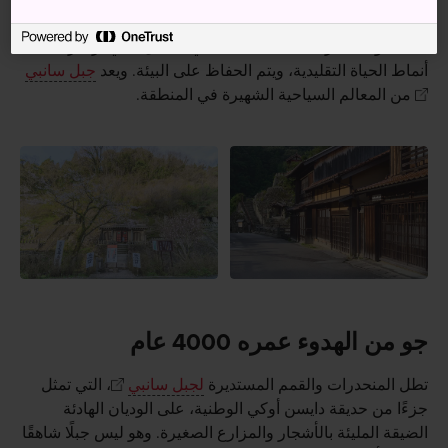
للفضة
، الذي تم تسجيله كموقع للتراث العالمي في عام
2007. والمناظر الطبيعية الجميلة هي المكان الذي تزدهر فيه
أنماط الحياة التقليدية، ويتم الحفاظ على البيئة. ويعد
جبل سانبي
من المعالم السياحية الشهيرة في المنطقة.
جو من الهدوء عمره 4000 عام
تطل المنحدرات والقمم المستديرة
لجبل سانبي
، التي تمثل
جزءًا من حديقة دايسن أوكي الوطنية، على الوديان الهادئة
الضيقة المليئة بالأشجار والمزارع الصغيرة. وهو ليس جبلًا شاهقًا