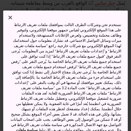
يُمثل
جبل سانبي
، الواقع بالقرب من وسط مقاطعة شيمانه،
جزءًا من حديقة دايسن أوكي الوطنية، كما يُعد القمة الرئيسة في
سلسلة الجبال البركانية. وهو رمز شهير لمنطقة إيوامي التي
تضم الينابيع الساخنة الطبيعية. ويوجد بالقرب من إوامي جينزان،
نستخدم نحن وشركات الطرف الثالث بموافقتك ملفات تعريف الارتباط
على هذا الموقع الإلكتروني لقياس جمهور موقعنا الإلكتروني، ولتوفير
أحد مواقع التراث العالمي المسجَّلة.
وظائف محسّنة وتخصيص، ولعرض الإعلانات المستهدفة، ولاستخدام
ميزات وسائل التواصل الاجتماعي. قد نشارك معلومات حول استخدامك
تنتشر في المنطقة الشواهد على سحر العصور السابقة. وبعد
لهذا الموقع الإلكتروني مع شركات خارجية. راجع ”سياسة ملفات تعريف
الانتهاء من جولات استكشاف التاريخ والثقافة، ستلاحظ أن غابات
الارتباط“ و”إعدادات ملفات تعريف الارتباط“ لمزيد من المعلومات. يُرجى
المنطقة وشواطئها الجميلة غير مزدحمة وتستحق الزيارة.
النقر فوق ”قبول جميع ملفات تعريف الارتباط“ إذا كنت توافق على
استخدام جميع ملفات تعريف الارتباط الخاصة بنا. يُرجى النقر على ”رفض
جميع ملفات تعريف الارتباط“ لرفض استخدام جميع ملفات تعريف
الارتباط الخاصة بنا. يُرجى تحريك مفتاح الاختيار إلى نشط إذا كنت توافق
على استخدام جزء من ملفات تعريف الارتباط الخاصة بنا. بالإضافة إلى
أنشطة ومعالم رائعة
ذلك، يمكنك تغيير موافقتك أو سحبها في أي وقت بالنقر على ”إعدادات
ملفات تعريف الارتباط“ تحت المادة 3.2 من ”سياسة ملفات تعريف
الارتباط“ ملفات تعريف الارتباط الضرورية للغاية: تُعد هذه الملفات
ضرورية لتشغيل موقعنا الإلكتروني، وتعطيل ملفات تعريف الارتباط
إطلالات من قمة جبل سانبي
الضرورية في انظمتنا يُعد أمرًا في غاية الصعوبة. ولا يمكن تعطيلها من
نفق منجم يمتد عبر الجبل
خلال أنظمتنا. يمكنك إعداد متصفحك لحظر هذه الملفات أو تنبيهك
بشأنها، ولكن في هذه الحالة، قد لا تعمل بعض أجزاء الموقع بشكل صحيح
شاطئ كوتوغاهاما، شاطئ "الرمال المُغنية"
أو قد لا تتمكن من الوصول إلى بعض الوظائف. يجب على اصحاب البيانات
التواصل مع جهة الاتصال المذكورة في سياسة ملفات تعريف الارتباط في
حال عدم موافقتهم على معالجة ملفات تعريف الارتباط
سياسة ملفات