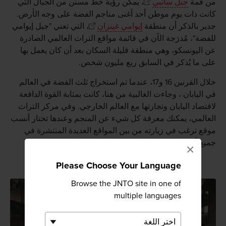
من قمة
جبل سانبي
، يمكن رؤية خط مسنن من الجبال التي
كانت ذات يوم موطن أحد أغنى مناجم الفضة على وجه الأرض.
جدير بالذكر أن منطقة
إيوامي غينزان
، التي تعني "جبل إيوامي
للفضة"، مُدرَجة الآن في قائمة مواقع التراث العالمي الصادرة
عن اليونسكو، وهي منطقة قليلة السكان بعد أن كان يعمل بها
على ما يُذكر في السابق ربع مليون شخص.
خلال القرنين 16 و17، عندما تم استخراج ثلث الفضة في العالم
في اليابان ، وجاءت الغالبية من هنا، كانت بمثابة القوة الدافعة
لاقتصاد اليابان وتجارتها مع العالم الخارجي. وفي مركز التراث
العالمي، يمكنك معرفة كل شيء عن المنجم وعندها تختار أنسب
موقع ترغب في زيارته من بين المواقع العديدة المنتشرة في
جميع أنحاء المنطقة.
×
Please Choose Your Language
Browse the JNTO site in one of
multiple languages