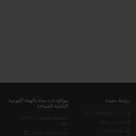
روابط مفيدة
مواقع ذات صلة بالهيئة القومية
اليابانية للسياحة
هل تزور اليابان لأول مرة؟
JNTO Corporate Website
الطقس في اليابان
الأسئلة الشائعة
مركز مؤتمرات اليابان