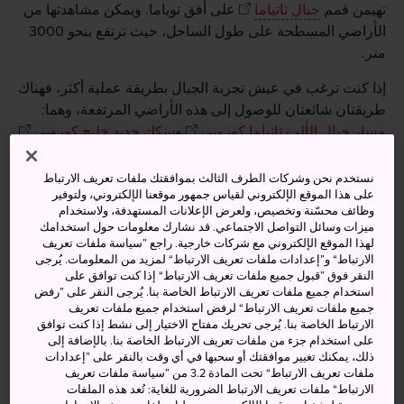
تهيمن قمم
جبال تاتياما
على أفق توياما. ويمكن مشاهدتها من
الأراضي المسطحة على طول الساحل، حيث ترتفع بنحو 3000
متر.
إذا كنت ترغب في عيش تجربة الجبال بطريقة عملية أكثر، فهناك
طريقتان شائعتان للوصول إلى هذه الأراضي المرتفعة، وهما:
مسار جبال الألب تاتياما كوروبي
و
سكك حديد خليج كوروبي
.
نستخدم نحن وشركات الطرف الثالث بموافقتك ملفات تعريف الارتباط
على هذا الموقع الإلكتروني لقياس جمهور موقعنا الإلكتروني، ولتوفير
وظائف محسّنة وتخصيص، ولعرض الإعلانات المستهدفة، ولاستخدام
ميزات وسائل التواصل الاجتماعي. قد نشارك معلومات حول استخدامك
لهذا الموقع الإلكتروني مع شركات خارجية. راجع ”سياسة ملفات تعريف
الارتباط“ و”إعدادات ملفات تعريف الارتباط“ لمزيد من المعلومات. يُرجى
النقر فوق ”قبول جميع ملفات تعريف الارتباط“ إذا كنت توافق على
استخدام جميع ملفات تعريف الارتباط الخاصة بنا. يُرجى النقر على ”رفض
جميع ملفات تعريف الارتباط“ لرفض استخدام جميع ملفات تعريف
الارتباط الخاصة بنا. يُرجى تحريك مفتاح الاختيار إلى نشط إذا كنت توافق
على استخدام جزء من ملفات تعريف الارتباط الخاصة بنا. بالإضافة إلى
ذلك، يمكنك تغيير موافقتك أو سحبها في أي وقت بالنقر على ”إعدادات
ملفات تعريف الارتباط“ تحت المادة 3.2 من ”سياسة ملفات تعريف
الارتباط“ ملفات تعريف الارتباط الضرورية للغاية: تُعد هذه الملفات