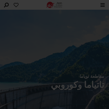
مقاطعة توياما
تاتياما وكوروبي