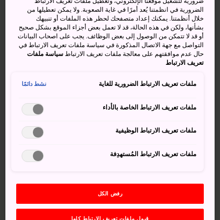
ضرورية لتشغيل موقعنا الإلكتروني، وتعطيل ملفات تعريف الارتباط
الضرورية في انظمتنا يُعد أمرًا في غاية الصعوبة. ولا يمكن تعطيلها من
خلال أنظمتنا. يمكنك إعداد متصفحك لحظر هذه الملفات أو تنبيهك
بشأنها، ولكن في هذه الحالة، قد لا تعمل بعض أجزاء الموقع بشكل صحيح
أو قد لا تتمكن من الوصول إلى بعض الوظائف. يجب على اصحاب البيانات
التواصل مع جهة الاتصال المذكورة في سياسة ملفات تعريف الارتباط في
حال عدم موافقتهم على معالجة ملفات تعريف الارتباط
سياسة ملفات
تعريف الارتباط
ملفات تعريف الارتباط الضرورية للغاية
أنشطة ومعالم رائعة:
نشط دائمًا
ملفات تعريف الارتباط الخاصة بالأداء
مشاهدة النجوم والمناظر الجبلية الخلابة من منطقة
مورودو: أعلى نقطة في مسار جبال الألب تاتياما كوروبي
ملفات تعريف الارتباط الوظيفية
ركوب العربة من خلال ممرات جبلية كثيفة الأشجار
تطل على خليج كوروبي
ملفات تعريف الارتباط المُستهدِفة
الاستحمام في الينابيع الساخنة، ومسارات المشي
لمسافات طويلة، ونقاط المراقبة المنتشرة في الممر
الممر الثلجي الهائل في أوائل الربيع مع الجدران
رفض الكل
الثلجية التي يصل ارتفاعها إلى 20 مترًا على مسار جبال
الألب تاتياما كوروبي
قبول ملفات تعريف الارتباط كلها