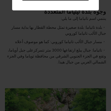
وجوه بلدة تيتياما المتعددة
ينتمي اسم تاتياما إلى ما يلي:
بلدة تاتياما: بلدة صغيرة تمثل محطة القطار بها بداية مسار
جبال الألب تاتياما كوروبي
مسار جبال الألب تاتياما كوروبي: كما هو موصوف أعلاه
تاتياما: جبال يبلغ ارتفاعها 3000 متر تتمركزعلى جبل أوياما،
وتقع في الجزء الجنوبي الشرقي من محافظة توياما وفي الجزء
الشمالي الغربي من جبال هيدا.