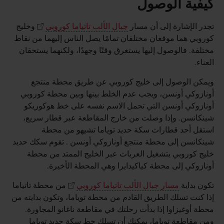
كيفية الوصول
تجدر الإشارة إلى أن مسار
جبال الألب تاتياما كوروبي
وخليج
كوروبي هما موقعان مختلفان تمامًا يصل الناس إليهما من نقاط
مختلفة. فالوصول إليها يستغرق وقتًا وجهدًا، ولكنهما يستحقان
العناء.
ويمكن الوصول إلى خليج كوروبي عن طريق محطة منتجع
أونازوكي أونسن، ويجب عدم الخلط بينها وبين محطة كوروبي
أونازوكي أونسن التي تحمل الاسم نفسه على خط هوكوريكو
شينكانسن. وإذا وصلت من خارج المقاطعة عبر قطار سريع،
استقل أحد قطارات سكة حديد توياما تشيهو من محطة
شينكانسن إلى محطة منتجع أونازوكي أونسن . تقوم سكك حديد
خليج كوروبي بتشغيل العربات عبر الخليج الممتد من محطة
أونازوكي إلى محطة كياكيدايرا وهي المحطة الأخيرة.
تكون بداية
مسار جبال الألب تاتياما كوروبي
من محطة تاتياما
إذا كنت تسلك الطريق القادم من محطة توياما، وتكون بدايته من
محطة أوغيزاوا إذا بدأت رحلتك في مقاطعة ناغانو المجاورة.
ومن مقاطعة توياما، يمكنك أن تسلك خط سكة حديد توياما