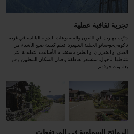
تجربة ثقافية عملية
جرِّب مهارتك في الفنون والمصنوعات اليدوية اليابانية في قرية
تاكومي-نو-ساتو الجبلية الشهيرة. تعلم كيفية صنع الأشياء من
القش أو الخيزران أو الطين باستخدام الأساليب التقليدية التي
تتناقلها الأجيال. ستشعر بعاطفة وحنان السكان المحليين وهم
يعلمونك حرفهم.
الروائح السماوية في المرتفعات