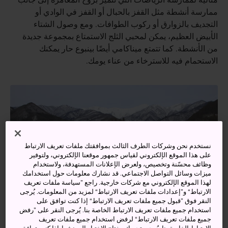
ممارسة أنشطة مثل القفز بالحبال أو القفز في الوادي أو
التجديف بالزوارق أو ركوب الطوافات. ومع وصول الشتاء
الأبيض العظيم، يمكن لمحبي الثلج الاستمتاع بمجموعة جديدة
من الأنشطة. كما تتمتع ميناكامي أيضًا بينبوع حار يمكنك
الاستحمام فيه للاسترخاء من عناء يومك.
نستخدم نحن وشركات الطرف الثالث بموافقتك ملفات تعريف الارتباط
على هذا الموقع الإلكتروني لقياس جمهور موقعنا الإلكتروني، ولتوفير
وظائف محسّنة وتخصيص، ولعرض الإعلانات المستهدفة، ولاستخدام
ميزات وسائل التواصل الاجتماعي. قد نشارك معلومات حول استخدامك
لهذا الموقع الإلكتروني مع شركات خارجية. راجع ”سياسة ملفات تعريف
الارتباط“ و”إعدادات ملفات تعريف الارتباط“ لمزيد من المعلومات. يُرجى
النقر فوق ”قبول جميع ملفات تعريف الارتباط“ إذا كنت توافق على
استخدام جميع ملفات تعريف الارتباط الخاصة بنا. يُرجى النقر على ”رفض
جميع ملفات تعريف الارتباط“ لرفض استخدام جميع ملفات تعريف