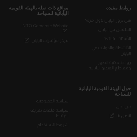
روابط مفيدة
مواقع ذات صلة بالهيئة القومية
اليابانية للسياحة
هل تزور اليابان لأول مرة؟
JNTO Corporate Website
الطقس في اليابان
الأسئلة الشائعة
مركز مؤتمرات اليابان
الأنشطة والجولات في
اليابان
روابط مكتبة الصور
ومقاطع الفيديو اليابانية
حول الهيئة القومية اليابانية
للسياحة
سياسة الخصوصية
من نحن
سياسة ملفات تعريف
اتصل بنا
الارتباط
شروط الاستخدام