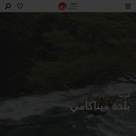
غونما
بلدة ميناكامي