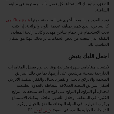
التدفق، ويتيح لك الاستمتاع بكل فصل وأنت مستريح في مياهه
الشافية.
توجد العديد من البقع الأخرى في المنطقة، ومنها
ينبوع ميناكامي
الساخن، الذي يتميز بمياهه عديمة اللون والرائحة. إذا كنت
تحب الاستحمام في حمام ساخن مهدئ وكانت رائحة المعادن
الثقيلة التي تنبعث من بعض الحمامات تزعجك، فهذا هو المكان
المناسب لك.
اجعل قلبك ينبض
تكتسب ميناكامي شهرة متزايدة يومًا بعد يوم بفضل المغامرات
الخارجية بصحبة مرشدين على أرضها، بما في ذلك المزالق
الضخمة والانزلاق بالحبل والقفز بالحبال والقفز. يمكنك الانزلاق
أسفل المزالق الثلجية العملاقة المحاطة بالحدود الطبيعية
للجبال، أو التزلج، أو التزلج على لوح في أحد منتجعات التزلج
الكثيرة في المنطقة. وخلال الأشهر الدافئة، يمكنك الاستمتاع
بركوب القوارب في المياه البيضاء، والقفز بالحبال وركوب
الدراجات الجبلية والتنزه في سفوح
جبل تانيغاوا
.