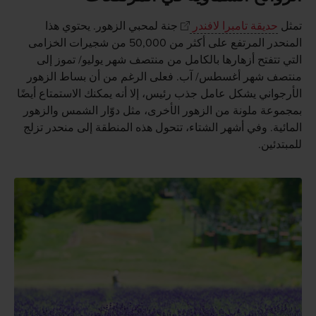
تمثل
حديقة تامبرا لافندر
جنة لمحبي الزهور. يحتوي هذا
المنحدر المرتفع على أكثر من 50,000 من شجيرات الخزامى
التي تتفتح أزهارها بالكامل من منتصف شهر يوليو/ تموز إلى
منتصف شهر أغسطس/ آب. فعلى الرغم من أن بساط الزهور
الأرجواني يشكل عامل جذب رئيس، إلا أنه يمكنك الاستمتاع أيضًا
بمجموعة ملونة من الزهور الأخرى، مثل دوّار الشمس والزهور
المائية. وفي أشهر الشتاء، تتحول هذه المنطقة إلى منحدر تزلج
للمبتدئين.