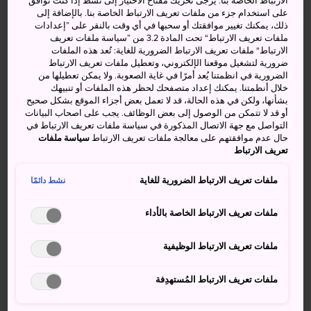
الارتباط الخاصة بنا. يُرجى تحريك مفتاح الاختيار إلى نشط إذا كنت توافق
على استخدام جزء من ملفات تعريف الارتباط الخاصة بنا. بالإضافة إلى
ذلك، يمكنك تغيير موافقتك أو سحبها في أي وقت بالنقر على ”إعدادات
ملفات تعريف الارتباط“ تحت المادة 3.2 من ”سياسة ملفات تعريف
الارتباط“ ملفات تعريف الارتباط الضرورية للغاية: تُعد هذه الملفات
> أنشطة ومعالم رائعة:
ضرورية لتشغيل موقعنا الإلكتروني، وتعطيل ملفات تعريف الارتباط
الرياضات التي تتسم بروح المغامرة في كل فصل،
الضرورية في انظمتنا يُعد أمرًا في غاية الصعوبة. ولا يمكن تعطيلها من
خلال أنظمتنا. يمكنك إعداد متصفحك لحظر هذه الملفات أو تنبيهك
من القفز في الوادي إلى ركوب الدراجات
بشأنها، ولكن في هذه الحالة، قد لا تعمل بعض أجزاء الموقع بشكل صحيح
أو قد لا تتمكن من الوصول إلى بعض الوظائف. يجب على اصحاب البيانات
غمس الجسد في تاكاراغاوا، وهو أحد أفضل 10 ينابيع
التواصل مع جهة الاتصال المذكورة في سياسة ملفات تعريف الارتباط في
ساخنة في العالم
حال عدم موافقتهم على معالجة ملفات تعريف الارتباط
سياسة ملفات
تعريف الارتباط
صناعة الفنون والحرف اليدوية في قرية تاكومي-نو-
ساتو اللطيفة
ملفات تعريف الارتباط الضرورية للغاية
نشط دائمًا
ملفات تعريف الارتباط الخاصة بالأداء
كيفية الوصول
ملفات تعريف الارتباط الوظيفية
يمكنك الوصول إلى منطقة ميناكامي عبر شنكانسن والقطارات
ملفات تعريف الارتباط المُستهدِفة
العادية والحافلات.