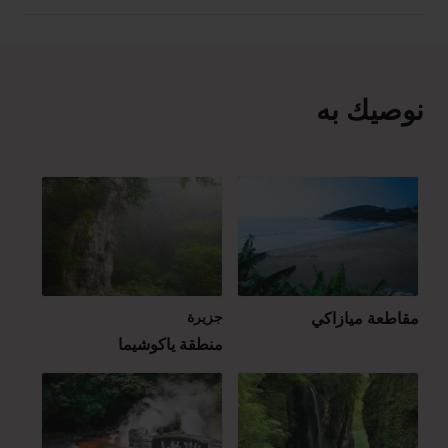
نوصيك به
مقاطعة ميازاكي
جزيرة
منطقة ياكوشيما