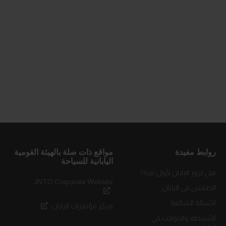
روابط مفيدة
مواقع ذات صلة بالهيئة القومية
اليابانية للسياحة
هل تزور اليابان لأول مرة؟
JNTO Corporate Website
الطقس في اليابان
الأسئلة الشائعة
مركز مؤتمرات اليابان
الأنشطة والجولات في