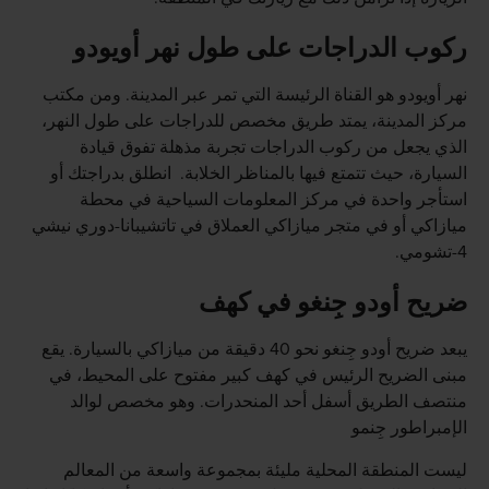
ركوب الدراجات على طول نهر أويودو
نهر أويودو هو القناة الرئيسة التي تمر عبر المدينة. ومن مكتب
مركز المدينة، يمتد طريق مخصص للدراجات على طول النهر،
الذي يجعل من ركوب الدراجات تجربة مذهلة تفوق قيادة
السيارة، حيث تتمتع فيها بالمناظر الخلابة. انطلق بدراجتك أو
استأجر واحدة في مركز المعلومات السياحية في محطة
ميازاكي أو في متجر ميازاكي العملاق في تاتشيبانا-دوري نيشي
4-تشومي.
ضريح أودو جِنغو في كهف
يبعد ضريح أودو جِنغو نحو 40 دقيقة من ميازاكي بالسيارة. يقع
مبنى الضريح الرئيس في كهف كبير مفتوح على المحيط، في
منتصف الطريق أسفل أحد المنحدرات. وهو مخصص لوالد
الإمبراطور جِنمو
ليست المنطقة المحلية مليئة بمجموعة واسعة من المعالم