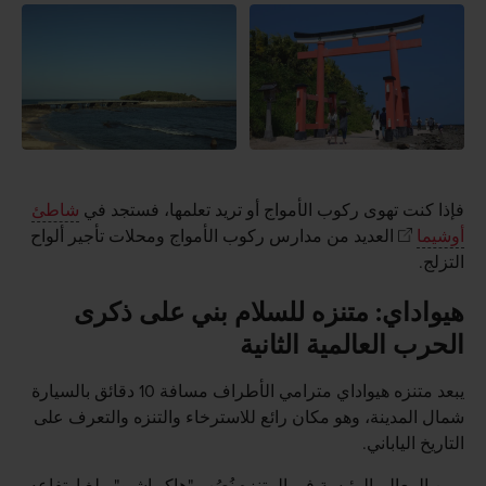
فإذا كنت تهوى ركوب الأمواج أو تريد تعلمها، فستجد في
شاطئ
أوشيما
العديد من مدارس ركوب الأمواج ومحلات تأجير ألواح
التزلج.
هيواداي: متنزه للسلام بني على ذكرى
الحرب العالمية الثانية
يبعد متنزه هيواداي مترامي الأطراف مسافة 10 دقائق بالسيارة
شمال المدينة، وهو مكان رائع للاسترخاء والتنزه والتعرف على
التاريخ الياباني.
ومن المعالم الرئيسة في المتنزه نُصُب "هاكو إشيو" يبلغ ارتفاعه