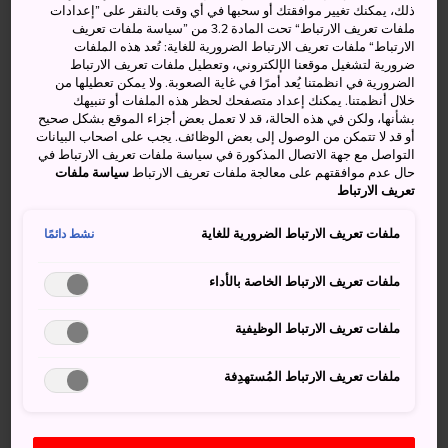
ذلك، يمكنك تغيير موافقتك أو سحبها في أي وقت بالنقر على ”إعدادات
كيفية الوصول
ملفات تعريف الارتباط“ تحت المادة 3.2 من ”سياسة ملفات تعريف
الارتباط“ ملفات تعريف الارتباط الضرورية للغاية: تُعد هذه الملفات
ضرورية لتشغيل موقعنا الإلكتروني، وتعطيل ملفات تعريف الارتباط
لا يوجد قطار يصل إلى ميازاكي مباشرة، فأسهل طريقة للوصول
الضرورية في انظمتنا يُعد أمرًا في غاية الصعوبة. ولا يمكن تعطيلها من
إليها هي عن طريق الحافلة أو السيارة أو الطائرة.
خلال أنظمتنا. يمكنك إعداد متصفحك لحظر هذه الملفات أو تنبيهك
بشأنها، ولكن في هذه الحالة، قد لا تعمل بعض أجزاء الموقع بشكل صحيح
أو قد لا تتمكن من الوصول إلى بعض الوظائف. يجب على اصحاب البيانات
تبعد ميازاكي مسافة ساعة ونصف بالطائرة من مطار هانيدا في
التواصل مع جهة الاتصال المذكورة في سياسة ملفات تعريف الارتباط في
طوكيو أو نحو ساعة واحدة من مطار إيتامي في أوساكا.
حال عدم موافقتهم على معالجة ملفات تعريف الارتباط
سياسة ملفات
تعريف الارتباط
اسلك طريق كيوشو السريع بالحافلة أو السيارة، ثم انعطف إلى
طريق ميازاكي السريع. كما تبعد نحو ثلاث ساعات ونصف ساعة
ملفات تعريف الارتباط الضرورية للغاية
نشط دائمًا
بالسيارة من
فوكوكا
، ونحو ساعة ونصف بالسيارة
من
كاغوشيما
.
ملفات تعريف الارتباط الخاصة بالأداء
ملفات تعريف الارتباط الوظيفية
ملفات تعريف الارتباط المُستهدِفة