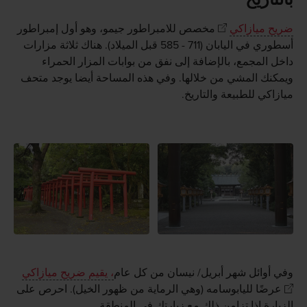
ضريح ميازاكي
مخصص للامبراطور جيمو، وهو أول إمبراطور
أسطوري في اليابان (711 - 585 قبل الميلاد). هناك ثلاثة مزارات
داخل المجمع، بالإضافة إلى نفق من بوابات المزار الحمراء
ويمكنك المشي من خلالها. وفي هذه المساحة أيضا يوجد متحف
ميازاكي للطبيعة والتاريخ.
وفي أوائل شهر أبريل/ نيسان من كل عام
، يقيم ضريح ميازاكي
عرضًا لليابوسامه (وهي الرماية من ظهور الخيل). احرص على
الزيارة إذا تزامن ذلك مع زيارتك في المنطقة.