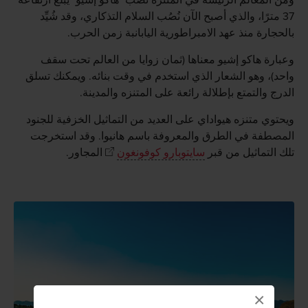
37 مترًا، والذي أصبح الآن نُصُب السلام التذكاري، وقد شُيِّد
بالحجارة منذ عهد الامبراطورية اليابانبة زمن الحرب.
وعبارة هاكو إشيو معناها (ثمان زوايا من العالم تحت سقف
واحد)، وهو الشعار الذي استخدم في وقت بنائه. ويمكنك تسلق
الدرج والتمتع بإطلالة رائعة على المتنزه والمدينة.
ويحتوي متنزه هيواداي على العديد من التماثيل الخزفية للجنود
المصطفة في الطرق والمعروفة باسم هانيوا. وقد استخرجت
تلك التماثيل من قبر
سايتوبارو كوفونغون
المجاور.
×