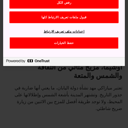
رفض الكل
قبول ملفات تعريف الارتباط كلها
إعدادات ملف تعريف الارتباط
حفظ الخيارات
أوشيما، مزيج مثالي من الثقافة
والشمس والمتعة
تعتبر ميازاكي مهد نشأة دولة اليابان، ما يعني أنها ضاربة في
جذور التاريخ. وتشتهر المدينة بأشعة الشمس وإطلالاتها على
المحيط، ولا توجد طريقة أفضل للمزج بين الاثنين من زيارة
ضريح شاطئي.