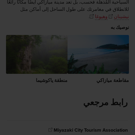
السياحية المُذهلة فحسب، بل تعد مدينة ميازاكي أيضًا مكانًا رائعًا
للانطلاق في مغامرتك على طول الساحل إلى أماكن مثل
نيشينان
وهيوغا
.
نوصيك به
مقاطعة ميازاكي
منطقة ياكوشيما
رابط مرجعي
Miyazaki City Tourism Association