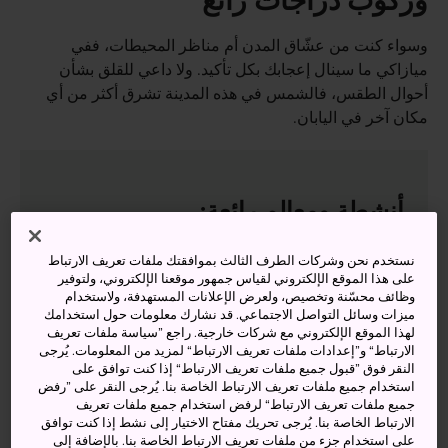
وركوب دراجات رائع
وسواء كنت من عشّاق المدن أم مناظر المحيطات، ففي
ميازاكي ما سينال إعجابك بكل تأكيد. ولا داعي للقلق بشأن
أحوال الطقس، فالشمس في هذه المدينة تشرق أكثر من أي
مكان آخر في اليابان.
أنشطة ومعالم رائعة:
نستخدم نحن وشركات الطرف الثالث بموافقتك ملفات تعريف الارتباط
ضريح الجزيرة شبه الاستوائية في أوشيما
على هذا الموقع الإلكتروني لقياس جمهور موقعنا الإلكتروني، ولتوفير
المشي حول الامتدادات الشاسعة لحديقة هيواداي
وظائف محسّنة وتخصيص، ولعرض الإعلانات المستهدفة، ولاستخدام
ميزات وسائل التواصل الاجتماعي. قد نشارك معلومات حول استخدامك
ركوب الأمواج على طول امتداد الساحل الضخم
لهذا الموقع الإلكتروني مع شركات خارجية. راجع ”سياسة ملفات تعريف
الارتباط“ و”إعدادات ملفات تعريف الارتباط“ لمزيد من المعلومات. يُرجى
ركوب الدراجات على طول نهر أويودو: استقل
النقر فوق ”قبول جميع ملفات تعريف الارتباط“ إذا كنت توافق على
دراجتك أو استأجر واحدة من مكان قريب
استخدام جميع ملفات تعريف الارتباط الخاصة بنا. يُرجى النقر على ”رفض
جميع ملفات تعريف الارتباط“ لرفض استخدام جميع ملفات تعريف
الارتباط الخاصة بنا. يُرجى تحريك مفتاح الاختيار إلى نشط إذا كنت توافق
على استخدام جزء من ملفات تعريف الارتباط الخاصة بنا. بالإضافة إلى