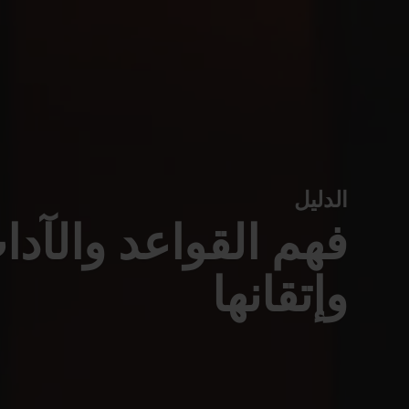
الدليل
فهم القواعد والآدا
وإتقانها