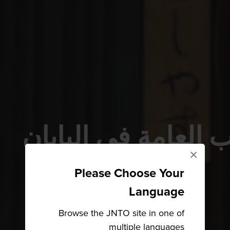
ب العامة في اليابان
×
Please Choose Your
Language
Browse the JNTO site in one of
multiple languages