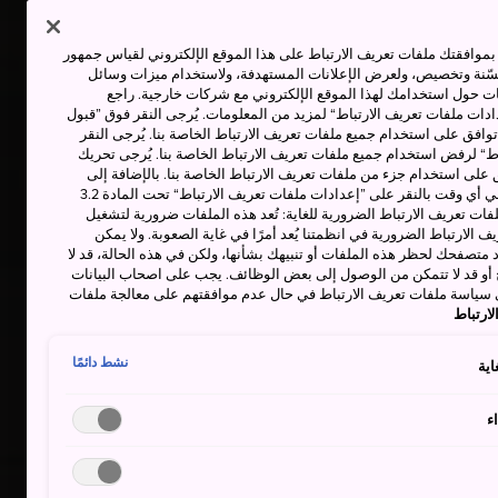
وافقتك ملفات تعريف الارتباط على هذا الموقع الإلكتروني لقياس جمهور
حسّنة وتخصيص، ولعرض الإعلانات المستهدفة، ولاستخدام ميزات وسائل
ت حول استخدامك لهذا الموقع الإلكتروني مع شركات خارجية. راجع
دات ملفات تعريف الارتباط“ لمزيد من المعلومات. يُرجى النقر فوق ”قبول
توافق على استخدام جميع ملفات تعريف الارتباط الخاصة بنا. يُرجى النقر
“ لرفض استخدام جميع ملفات تعريف الارتباط الخاصة بنا. يُرجى تحريك
 على استخدام جزء من ملفات تعريف الارتباط الخاصة بنا. بالإضافة إلى
ذلك، يمكنك تغيير موافقتك أو سحبها في أي وقت بالنقر على ”إعدادات ملفات تعريف الارتباط“ تحت المادة 3.2
ات تعريف الارتباط الضرورية للغاية: تُعد هذه الملفات ضرورية لتشغيل
 الارتباط الضرورية في انظمتنا يُعد أمرًا في غاية الصعوبة. ولا يمكن
د متصفحك لحظر هذه الملفات أو تنبيهك بشأنها، ولكن في هذه الحالة، قد لا
و قد لا تتمكن من الوصول إلى بعض الوظائف. يجب على اصحاب البيانات
 سياسة ملفات تعريف الارتباط في حال عدم موافقتهم على معالجة ملفات
ارتباط
نشط دائمًا
اية
ء