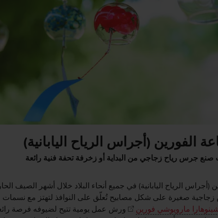
ة الفورين (أجراس الرياح اليابانية)
ت صنع جرس رياح زجاجي من البداية أو زخرفة تحفة فنية رائعة
ن (أجراس الرياح اليابانية) في جميع أنحاء البلاد خلال أشهر الصيف الحار
جاجية صغيرة على شكل مصابيح تُعلّق على النوافذ لتهتز مع نسمات ال
ينوهارا مارويوشي فورين
ورش عمل يومية تتيح لضيوفه فرصة رائع