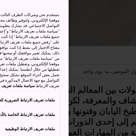
نستخدم نحن وشركات الطرف الثالث بم
موقعنا الإلكتروني، ولتوفير وظائف م
التواصل الاجتماعي. قد نشارك معلوما
”سياسة ملفات تعريف الارتباط“ و”إعدا
جميع ملفات تعريف الارتباط“ إذا كنت 
على ”رفض جميع ملفات تعريف الارتباط
مفتاح الاختيار إلى نشط إذا كنت توافق
من ”سياسة ملفات تعريف الارتباط“ ملف
موقعنا الإلكتروني، وتعطيل ملفات تعريف
تعطيلها من خلال أنظمتنا. يمكنك إعدا
ل الموصى به: يوم واحد
تعمل بعض أجزاء الموقع بشكل صحيح أ
التواصل مع جهة الاتصال المذكورة في
تعريف الارتباط
سياسة ملفات تعريف ال
ولات بين المعالم السياحية من الطرق ال
شاف والمعرفة، لكن لكي تتعرف عن قر
ملفات تعريف الارتباط الضرورية للغ
خ اليابان وفنونها وثقافتها، سيكون من ا
ملفات تعريف الارتباط الخاصة بالأدا
 إلى إحدى الدورات التعليمية وتجرب ب
ملفات تعريف الارتباط الوظيفية
من المهارات العملية.