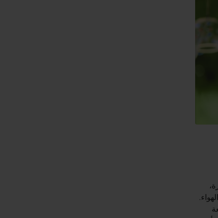
ة،
هواء.
ة