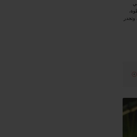
ي
وة،
 وتجدر