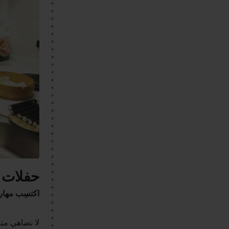
حفلات 
اكتسِب مهارا
لا تضاهي مت