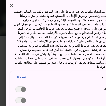
وافقتك ملفات تعريف الارتباط على هذا الموقع الإلكتروني لقياس جمهور
حسّنة وتخصيص، ولعرض الإعلانات المستهدفة، ولاستخدام ميزات وسائل
ت حول استخدامك لهذا الموقع الإلكتروني مع شركات خارجية. راجع
دات ملفات تعريف الارتباط“ لمزيد من المعلومات. يُرجى النقر فوق ”قبول
توافق على استخدام جميع ملفات تعريف الارتباط الخاصة بنا. يُرجى النقر
“ لرفض استخدام جميع ملفات تعريف الارتباط الخاصة بنا. يُرجى تحريك
 على استخدام جزء من ملفات تعريف الارتباط الخاصة بنا. بالإضافة إلى
ذلك، يمكنك تغيير موافقتك أو سحبها في أي وقت بالنقر على ”إعدادات ملفات تعريف الارتباط“ تحت المادة 3.2
ات تعريف الارتباط الضرورية للغاية: تُعد هذه الملفات ضرورية لتشغيل
 الارتباط الضرورية في انظمتنا يُعد أمرًا في غاية الصعوبة. ولا يمكن
د متصفحك لحظر هذه الملفات أو تنبيهك بشأنها، ولكن في هذه الحالة، قد لا
و قد لا تتمكن من الوصول إلى بعض الوظائف. يجب على اصحاب البيانات
 سياسة ملفات تعريف الارتباط في حال عدم موافقتهم على معالجة ملفات
ارتباط
رائعة
ب
نشط دائمًا
اية
لرائع
ء
نفسك