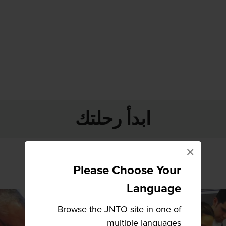
ابدأ رحلتك
×
Please Choose Your
Language
Browse the JNTO site in one of
multiple languages