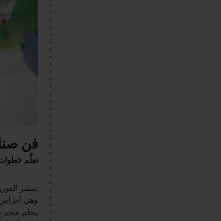
فن صناع
تعلَّم خطوا
تنتشر الفوري
وهي أجراس ز
ينظم متجر
ش