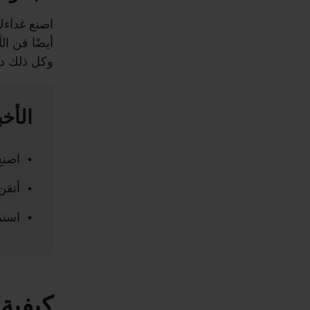
اصنع غداءك
أيضًا فن ا
وكل ذلك دو
الأخب
اصنع
أتقن
استم
كيفية