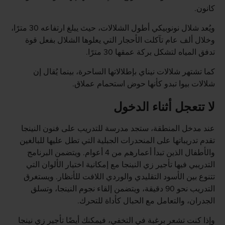
كانون.
ويُعد شلال نونوبيكي أطول الشلالات، حيث يبلغ ارتفاعه 30 مترًا،
وخلال ألف عام تآكلت الأحجار التي يعلوها الشلال بفعل قوة
تدفق المياه لتشكل بركة عمقها 30 مترًا.
كما تشتهر شلالات نيناي بإطلالاتها الساحرة، بينما يُقال إن
شلالات بيوا تبدو كأنها حوض استحمام عملاق.
لا تتعجل أثناء الدخول
عند مدخل المنطقة، ستجد مدرسة للتدريب على فنون النينجا
تقدم تدريباتها على المنحدرات الجبلية التي تطل عليها للبالغين
والأطفال الذين تبدأ أعمارهم من 4 أعوام. ويتضمن البرنامج
التدريبي فيها تأجير زي النينجا مع إمكانية اختيار الألوان التي
تتنوع بين الأسود التقليدي والوردي اللافت للأنظار. ويستغرق
التدريب نحو 90 دقيقة، ويتضمن إلقاء نجوم النينجا، وتسلق
الجدران، والتعامل مع الحبال كأداة للتحرك.
وإذا كنت تشعر برغبة في التخفي، فيمكنك أيضًا تأجير زي نينجا