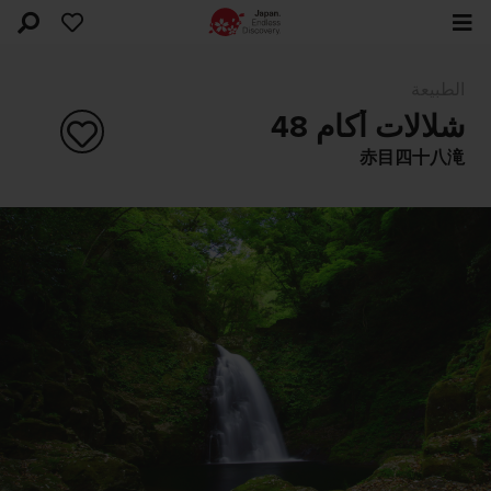
الطبيعة
شلالات أكام 48
赤目四十八滝