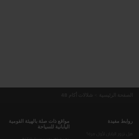
الصفحة الرئيسية
شلالات أكام 48
روابط مفيدة
مواقع ذات صلة بالهيئة القومية
اليابانية للسياحة
هل تزور اليابان لأول مرة؟