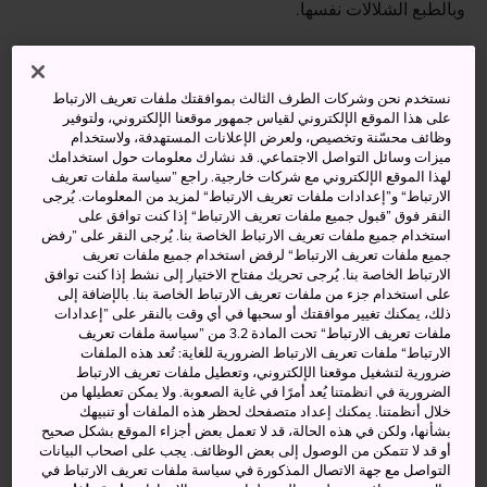
وبالطبع الشلالات نفسها.
نستخدم نحن وشركات الطرف الثالث بموافقتك ملفات تعريف الارتباط
أنشطة ومعالم رائعة
على هذا الموقع الإلكتروني لقياس جمهور موقعنا الإلكتروني، ولتوفير
وظائف محسّنة وتخصيص، ولعرض الإعلانات المستهدفة، ولاستخدام
ميزات وسائل التواصل الاجتماعي. قد نشارك معلومات حول استخدامك
اكتشاف هذه البقعة البعيدة التي كانت في يومٍ من
لهذا الموقع الإلكتروني مع شركات خارجية. راجع ”سياسة ملفات تعريف
الأيام معقلًا لمحاربي النينجا، حيث كانوا يمارسون
الارتباط“ و”إعدادات ملفات تعريف الارتباط“ لمزيد من المعلومات. يُرجى
النقر فوق ”قبول جميع ملفات تعريف الارتباط“ إذا كنت توافق على
طقوسهم ويتدربون على أساليب التخفي وفنون القتال
استخدام جميع ملفات تعريف الارتباط الخاصة بنا. يُرجى النقر على ”رفض
التنزه على طول المسار الساحر للوصول إلى
جميع ملفات تعريف الارتباط“ لرفض استخدام جميع ملفات تعريف
الارتباط الخاصة بنا. يُرجى تحريك مفتاح الاختيار إلى نشط إذا كنت توافق
الشلالات التي تنتشر من حولك
على استخدام جزء من ملفات تعريف الارتباط الخاصة بنا. بالإضافة إلى
ذلك، يمكنك تغيير موافقتك أو سحبها في أي وقت بالنقر على ”إعدادات
الالتقاء عن قرب بحيوان السمندر الياباني العملاق،
ملفات تعريف الارتباط“ تحت المادة 3.2 من ”سياسة ملفات تعريف
ثاني أكبر سمندر في العالم
الارتباط“ ملفات تعريف الارتباط الضرورية للغاية: تُعد هذه الملفات
ضرورية لتشغيل موقعنا الإلكتروني، وتعطيل ملفات تعريف الارتباط
الضرورية في انظمتنا يُعد أمرًا في غاية الصعوبة. ولا يمكن تعطيلها من
خلال أنظمتنا. يمكنك إعداد متصفحك لحظر هذه الملفات أو تنبيهك
بشأنها، ولكن في هذه الحالة، قد لا تعمل بعض أجزاء الموقع بشكل صحيح
كيفية الوصول
أو قد لا تتمكن من الوصول إلى بعض الوظائف. يجب على اصحاب البيانات
التواصل مع جهة الاتصال المذكورة في سياسة ملفات تعريف الارتباط في