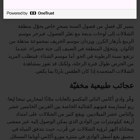
التوقيت المثالي للزيارة
يتميز كل فصلٍ من فصول السنة بسحرٍ خاص يحوّل منطقة
الشلالات إلى لوحات بديعة مع تغيّر الفصول، فيزخر موسم
الربيع بأزهار الكرز، ويزدان موسم الخريف بمجموعة مذهلة من
الألوان. وتتحوّل المنطقة في الصيف إلى جنة خضراء، عندما
ترتفع نسبة الرطوبة في الجو. أما موسم الشتاء، فيتطلب المزيد
من الحرص طوال فترة الرحلة، ولكنك قد تفوز بمشاهدة
الشلالات المتجمدة إذا كان الطقس باردًا بما يكفي.
عجائب طبيعية مخفيّة
وفّر وادي أكامي النائي المكسو بالغابات ملاذًا لمحاربي نينجا إيغا-
ريو لممارسة فنونهم القتالية الخاصة بين القرنين الخامس عشر
والثامن عشر الميلاديين. ويقع كثير من الشلالات على امتداد
أربعة كيلومترات من الوادي الذي يمكن الوصول إليه عبر ممشى
بمحاذاة النهر لرؤية الشلالات عن قُرب، حيث تتدفق المياه في
مضيق يقع أسفل الوادي في متنزه مورو-أكامي-أوياما المسجّل