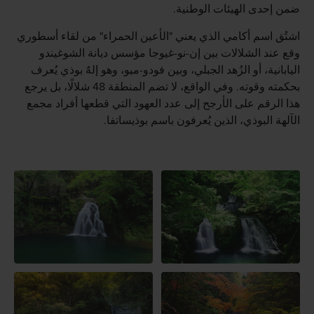
ضمن إحدى الهيئات الوطنية.
اشتُق اسم أكامي الذي يعني "الأعين الحمراء" من لقاء أسطوري
وقع عند الشلالات بين إن-نو-غيوجا مؤسس ديانة الشوغيندو
اليابانية، أو الزُهد الجبلي، وبين فودو-ميو، وهو إلهٌ بوذي يُعرف
بحكمته وقوته. وفي الواقع، لا تضم المنطقة 48 شلالًا، بل يرجع
هذا الرقم على الأرجح إلى عدد العهود التي قطعها أفراد مجمع
الآلهة البوذي، الذين يُعرفون باسم بوذيساتفا.