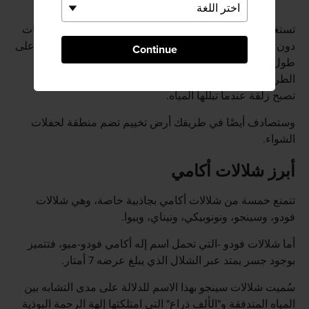
تستغرق النزهة في منطقة الشلالات نحو ثلاث إلى أربع ساعات
دون استعجال، وتنتشر دورات المياه والمقاهي في المنطقة على
Continue
طول الطريق. وستصادف من حين لآخر سلالم على طول
الطريق، فانتبه جيدًا عند استخدامها؛ فتلك الدرجات الفولاذية
تصبح زلقة عندما تبللها المياه.
وستصادف أيضًا في طريقك أرض تخييم تضم منطقة لحفلات
الشواء.
أبرز شلالات أكامي
تتمتع خمسة من شلالات أكامي بجاذبية خاصة، وهي شلالات
فودو، وسينجو، ونونوبيكي، ونيناي، وبيوا.
أما شلالات فودو -التي تحمل اسم إله أكامي فودو-ميو، فتتميز
بوجود جسر يمتد عبر الشلال الذي يبلغ عرضه 7 أمتار.
سُميت شلالات سينجو بهذا الاسم للدلالة على مدى التشابه بين
المياه المتدفقة و"الألف ذراع" التي امتلكتها إلهة الرحمة البوذية