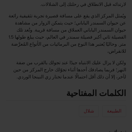
لارتدائه قبل الانطلاق في رحلتك إلى الشلالات.
ويُمثل المركز الذي يقع على مسافة قصيرة تجربة تثقيفية رائعة
عن حيوان السمندر الياباني؛ حيث يتمكن الزوار من مشاهدة
حيوان السمندر الياباني العملاق من مسافة قريبة. وتُعد تلك
الفصيلة ثاني أكبر فصيلة سمندر في العالم، حيث يبلغ طولها 1.5
متر. وحاليًا يُعتبر هذا النوع من البرمائيات من الأنواع المُعرَّضة
للانقراض،
ولكن لا يزال عليك الانتباه جيدًا عند تجولك بالقرب من ضفة
النهر؛ فربما يصادفك أحدها أثناء تجوّلك خارج المركز من حين
لآخر، إلا أن ذلك أقل احتمالًا عندما تختار زي النينجا الوردي.
الكلمات المفتاحية
الطبيعة
شلال