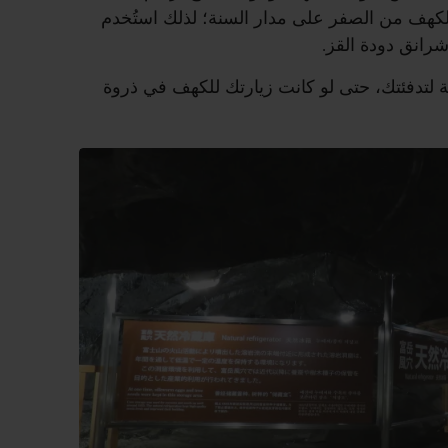
الكهف من الصفر على مدار السنة؛ لذلك استُخدم
شرانق دودة القز.
 لتدفئتك، حتى لو كانت زيارتك للكهف في ذروة