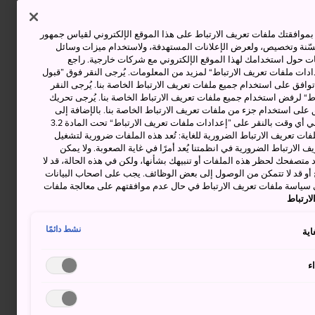
وافقتك ملفات تعريف الارتباط على هذا الموقع الإلكتروني لقياس جمهور
حسّنة وتخصيص، ولعرض الإعلانات المستهدفة، ولاستخدام ميزات وسائل
ت حول استخدامك لهذا الموقع الإلكتروني مع شركات خارجية. راجع
دات ملفات تعريف الارتباط“ لمزيد من المعلومات. يُرجى النقر فوق ”قبول
توافق على استخدام جميع ملفات تعريف الارتباط الخاصة بنا. يُرجى النقر
“ لرفض استخدام جميع ملفات تعريف الارتباط الخاصة بنا. يُرجى تحريك
 على استخدام جزء من ملفات تعريف الارتباط الخاصة بنا. بالإضافة إلى
ذلك، يمكنك تغيير موافقتك أو سحبها في أي وقت بالنقر على ”إعدادات ملفات تعريف الارتباط“ تحت المادة 3.2
ات تعريف الارتباط الضرورية للغاية: تُعد هذه الملفات ضرورية لتشغيل
 الارتباط الضرورية في انظمتنا يُعد أمرًا في غاية الصعوبة. ولا يمكن
د متصفحك لحظر هذه الملفات أو تنبيهك بشأنها، ولكن في هذه الحالة، قد لا
و قد لا تتمكن من الوصول إلى بعض الوظائف. يجب على اصحاب البيانات
 سياسة ملفات تعريف الارتباط في حال عدم موافقتهم على معالجة ملفات
ارتباط
نشط دائمًا
اية
ء