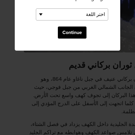
Continue
 ثوران بركاني قديم
تكوَّن الكهف الجليدي بفعل ثوران بركاني عنيف في جبل ناغاو عام 864، وهو
ُن الجانب الشمالي الغربي من جبل فوجي، حيث
ا هذا البركان إلى تجوف كهف واسع تحت الأرض.
كلما اتجهت إلى الأسفل على الدرج المؤدي إلى
ظلمة.
دة الجليدية داخل الكهف يزداد في فصل الشتاء،
 تلامس صواعد الكهف وهوابطه مع تراكم الجليد