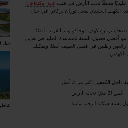
 جليديًا مذهلًا تحت الأرض في قلب
غابة أوكيغاهارا
ا الكهف الجليدي بفعل ثوران بركاني في جبل
ننصحك بزيارة كهف فوجاكو ويند القريب أيضًا؛
ء هو أفضل فصول السنة لمشاهدة الجليد في هذين
جبل ف
 رائعين رطبين في فصل الصيف أيضًا. ويمكنك
الكهفين.
خل الكهفين أكثر من 3 أمتار
 تحت الأرض
 يشبه شكله الرقم ثمانية
شاطئ 