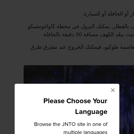
أو الحافلة أو السيارة.
هف بالقطار، يمكنك النزول في محطة كاواغوتشيكو
كهف مسافة 30 دقيقة بالحافلة.
 العاصمة طوكيو، فيمكنك الخروج عند مفترق طرق
×
Please Choose Your
Language
Browse the JNTO site in one of
multiple languages