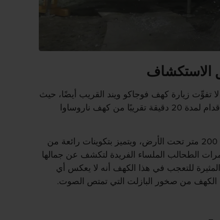
 الاستكشاف
ا تفوِّت زيارة كهف فوجاكو ويند القريب أيضًا، حيث
يمكنك الوصول إليه سيرًا على الأقدام لمدة 20 دقيقة تقريبًا من كهف ناروساوا
يقع كهف فوجاكو ويند على عُمق 200 متر تحت الأرض، ويتميز بتكوينات رائعة من
تعمرات الطحالب الملساء الفريدة لتكشف عن جمالها
 المثيرة للتعجب في هذا الكهف أنه لا يعكس أي
الكهف من صخور البازلت التي تمتص الصوت.