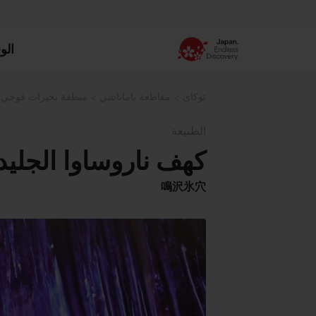
الو
توكاي
مقاطعة ياماناشي
منطقة بحيرات فوجي
الطبيعة
كهف ناروساوا الجلي
鳴沢氷穴