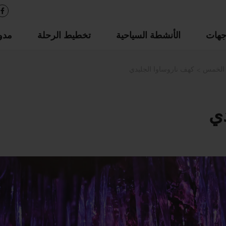
جهات
الأنشطة السياحية
تخطيط الرحلة
مدو
 الخمس
كهف ناروساوا الجليدي
دي