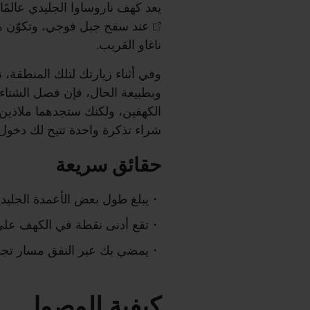
يعد كهف ناروساوا الجليدي عالمًا
عند سفح جبل فوجي، وتكوّن هذ
ناغاو القريب.
وفي أثناء زيارتك لتلك المنطقة، 
وبطبيعة الحال، فإن فصل الشتا
الكهفين، ولكنك ستجدهما ملاذين
شراء تذكرة واحدة تتيح لك دخول 
حقائق سريعة
يبلغ طول بعض الأعمدة الجليدية دا
تقع أدنى نقطة في الكهف على عُمق 21 مترًا
يمضي بك عبر النفق مسار تجول
كيفية الوصول