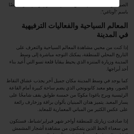
الصيف وجبة سمك الإنكليس الياباني المشوي والتي تُعرف أيضًا
باسم "أوناغي".
المعالم السياحية والفعاليات الترفيهية
في المدينة
إذا كنت من محبي مشاهدة المعالم السياحية والتعرف على
التاريخ المحلي للمنطقة، يمكنك التوجه مباشرة إلى وسط
المدينة وزيارة المتنزه الذي يحيط ببقايا قلعة تسو التي أُعيد بناء
أحد أبراجها.
كما يوجد في وسط المدينة مكان جميل آخر يجذب عشاق التقاط
الصور، وهو معبد كانونونجي الذي يضم ساحة كبيرة أمام القاعة
الرئيسية وبرج باغودا مكونًا من خمسة طوابق يقف شامخًا على
يسار المعبد. يتميز هذان المبنيان بألوان براقة وزخارف رائعة
على عكس الكثير من المباني المعمارية للمعابد.
إذا صادفت زيارتك للمنطقة أواخر شهر فبراير/شباط، فستكون
من سعداء الحظ الذين يتمكنون من مشاهدة أشجار المشمش