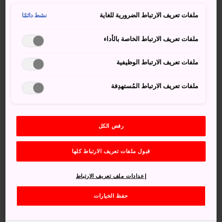
مشاهدة برج باغودا الذي شهد عملية تجديد أعادت له
تصميمه الجميل وغيره من المباني البوذية في معبد
ملفات تعريف الارتباط الضرورية للغاية
نشط دائمًا
كانونونجي
ملفات تعريف الارتباط الخاصة بالأداء
التعرف على "فيل ميه" والكثير من عجائب التاريخ
الطبيعي في "متحف مقاطعة ميه" الذي يُعرف أيضًا باسم
ملفات تعريف الارتباط الوظيفية
"ميه-ميو"
ملفات تعريف الارتباط المُستهدِفة
رفض الكل
قبول ملفات تعريف الارتباط كلها
إعدادات ملف تعريف الارتباط
حفظ الخيارات