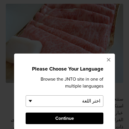
×
Please Choose Your Language
Browse the JNTO site in one of
multiple languages
ستتعرف أيضًا على أطباق أخرى عجيبة أثناء جولتك في
استكشاف مدينة تسو. فمثلاً هناك طبق إيتشيغو دايفوكو وهو
عبارة كيكة صغيرة مصنوعة من الأرز ومحشوة بمعجون
Continue
الفراولة والفاصوليا الحمراء. ومن الممكن أن تجد أنواعًا أخرى
ذات نكهات مختلفة. ومن الأطباق الشعبية الشهيرة في فصل