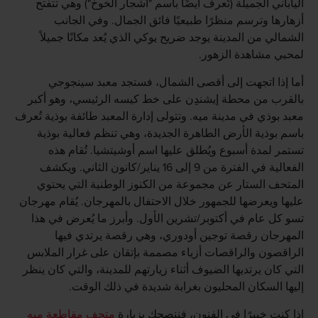
الياباني الجميلة (تُعرف أيضًا باسم "أشجار الخوخ") وهي تتفتح
أزهارها وترسم منظرًا طبيعيًا فائق الجمال. وفي الجانب
الشمالي من المدينة يوجد ضريح يوكي الذي يُعد مكانًا جميلاً
لمحبي مشاهدة الزهور.
أما إذا اتجهت إلى أقصى الشمال، فستجد معبد سينجوجي
بالقرب من محطة إيشندِن على خط كيسه الرئيسي، وهو أكبر
معبد بوذي في مدينة ميه. وتتولى إدارة المعبد طائفة بوذية تُعرف
باسم بوذية الأرض الطاهرة الجديدة، وهي تنظم فعالية بوذية
تستمر لمدة أسبوع ويُطلق عليها اسم أوشيتشيا. تُقام هذه
الفعالية في الفترة من 9 إلى 16 يناير/كانون الثاني. ويكشف
المتحف الستار عن مجموعة من الكنوز الوطنية التي يحتوي
عليها ويعرضها للجمهور خلال الاحتفال بالمهرجان. يُقام مهرجان
تسو كل عام في أكتوبر/تشرين الأول. وأبرز ما يُعرض في هذا
المهرجان رقصة توجين أودوري، وهي رقصة يرتدي فيها
الراقصون والراقصات أزياء مصممة بإتقان على غرار الملابس
التي كان يرتديها الضيوف أثناء زيارتهم للمدينة، والتي كان ينظر
إليها السكان المحليون بغرابة شديدة في ذلك الوقت.
إذا كنت خبيرًا في الفنون، فننصحك بزيارة
متحف مقاطعة ميه