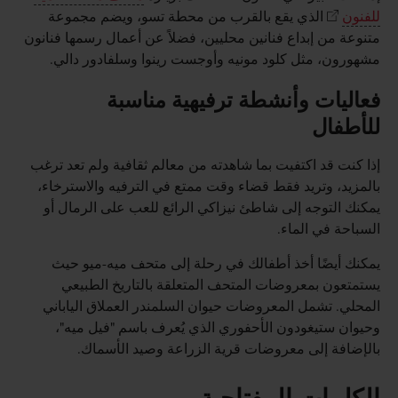
للفنون
الذي يقع بالقرب من محطة تسو، ويضم مجموعة
متنوعة من إبداع فنانين محليين، فضلاً عن أعمال رسمها فنانون
مشهورون، مثل كلود مونيه وأوجست رينوا وسلفادور دالي.
فعاليات وأنشطة ترفيهية مناسبة
للأطفال
إذا كنت قد اكتفيت بما شاهدته من معالم ثقافية ولم تعد ترغب
بالمزيد، وتريد فقط قضاء وقت ممتع في الترفيه والاسترخاء،
يمكنك التوجه إلى شاطئ نيزاكي الرائع للعب على الرمال أو
السباحة في الماء.
يمكنك أيضًا أخذ أطفالك في رحلة إلى متحف ميه-ميو حيث
يستمتعون بمعروضات المتحف المتعلقة بالتاريخ الطبيعي
المحلي. تشمل المعروضات حيوان السلمندر العملاق الياباني
وحيوان ستيغودون الأحفوري الذي يُعرف باسم "فيل ميه"،
بالإضافة إلى معروضات قرية الزراعة وصيد الأسماك.