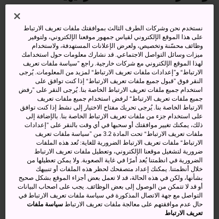
ربما لا تحظى مدينة تسو بالشهرة الواسعة للمدن الكبرى في
المنطقة مثل
كيوتو
أو
أوساكا
أو
ناغويا
، لكن إذا حظيت
نستخدم نحن وشركات الطرف الثالث بموافقتك ملفات تعريف الارتباط
على هذا الموقع الإلكتروني لقياس جمهور موقعنا الإلكتروني، ولتوفير
بفرصة للتعرف على المجموعة الكبيرة والمتنوعة من المعالم
وظائف محسّنة وتخصيص، ولعرض الإعلانات المستهدفة، ولاستخدام
التي يمكنك زيارتها والأنشطة التي يمكنك ممارستها في
مقاطعة
ميزات وسائل التواصل الاجتماعي. قد نشارك معلومات حول استخدامك
ميه
وما حولها، فلن تتردد كثيرًا قبل أن تقرر البحث عن غرفة
لهذا الموقع الإلكتروني مع شركات خارجية. راجع ”سياسة ملفات تعريف
الارتباط“ و”إعدادات ملفات تعريف الارتباط“ لمزيد من المعلومات. يُرجى
متاحة في أحد فنادق مدينة تسو والتخطيط لزيارتها على الفور.
النقر فوق ”قبول جميع ملفات تعريف الارتباط“ إذا كنت توافق على
ونظرًا لتعدد المناطق التي سترغب في زيارتها، ننصحك
استخدام جميع ملفات تعريف الارتباط الخاصة بنا. يُرجى النقر على ”رفض
بالاستفادة من الأسعار المخفَّضة لأحد أماكن الإقامة هنا لتجنب
جميع ملفات تعريف الارتباط“ لرفض استخدام جميع ملفات تعريف
الارتباط الخاصة بنا. يُرجى تحريك مفتاح الاختيار إلى نشط إذا كنت توافق
عناء تسجيل الوصول والمغادرة من الفنادق المختلفة أثناء
على استخدام جزء من ملفات تعريف الارتباط الخاصة بنا. بالإضافة إلى
التجول في مناطق مقاطعة ميه.
ذلك، يمكنك تغيير موافقتك أو سحبها في أي وقت بالنقر على ”إعدادات
ملفات تعريف الارتباط“ تحت المادة 3.2 من ”سياسة ملفات تعريف
الارتباط“ ملفات تعريف الارتباط الضرورية للغاية: تُعد هذه الملفات
ضرورية لتشغيل موقعنا الإلكتروني، وتعطيل ملفات تعريف الارتباط
الضرورية في انظمتنا يُعد أمرًا في غاية الصعوبة. ولا يمكن تعطيلها من
أنشطة ومعالم رائعة
خلال أنظمتنا. يمكنك إعداد متصفحك لحظر هذه الملفات أو تنبيهك
بشأنها، ولكن في هذه الحالة، قد لا تعمل بعض أجزاء الموقع بشكل صحيح
أو قد لا تتمكن من الوصول إلى بعض الوظائف. يجب على اصحاب البيانات
تناول وجبة شهية من لحم أبقار ماتسوساكا التي تتميز
التواصل مع جهة الاتصال المذكورة في سياسة ملفات تعريف الارتباط في
باحتوائها على عروق مرمرية غنية بالدهون
حال عدم موافقتهم على معالجة ملفات تعريف الارتباط
سياسة ملفات
تعريف الارتباط