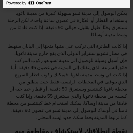
كيفية الوصول
يمكن الوصول إلى مدينة تسو بسهولة كبيرة من مدينة ناغويا
باستخدام القطار أو العبّارة في غضون ساعة واحدة. لكن الرحلة
تستغرق وقتًا أطول بقليل، حوالي 90 دقيقة، إذا كنت قادمًا من
وسط مدينة أوساكا.
إذا كانت الطائرة التي تركب على متنها متجهًا إلى اليابان ستهبط
في مطار تشوبو سنتراير الدولي الذي يقع خارج مدينة ناغويا،
فإن أسهل وسيلة للوصول إلى مدينة تسو هو ركوب المركب
فائق السرعة الذي ينقلك إلى المدينة في غضون 45 دقيقة. أما
إذا كنت في وسط مدينة ناغويا، فيمكنك ركوب قطار السريع
الذي يتوقف في المحطات الرئيسية فقط حيث ينطلق من
محطة ناغويا كينتتسو ويستغرق 50 دقيقة، أو قطار خط جيه آر
كيسيه من محطة ناغويا والذي يستغرق 55 دقيقة. وإذا كنت
قادمًا من مدينة أوساكا، يمكنك استخدام خط كينتتسو من محطة
نامبا في أوساكا للوصول إلى مدينة تسو في غضون 90 دقيقة.
كما ترتبط المدينة بخط سكك حديد إيسه المحلي.
نقطة انطلاقتك لاستكشاف مقاطعة ميه