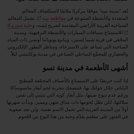
تُعد "مدينة ميه" موقعًا مركزيًا ملائمًا لاستكشاف المعالم
المتعددة والأنشطة المتنوعة في
مقاطعة ميه
. تشمل المعالم
السياحية القريبة الأراضي المقدسة لضريح إيسه، و
حلبة سوزوكا
للاستمتاع بسباقات السيارات والأنشطة الترفيهية، ومدينة
الملاهي في قرية شيما إسبين، وينابيع يونوياما أونسن ذات المياه
الساخنة التي تساعد على الاسترخاء، ومناظر التطور الإلكتروني
والحضاري للمجمَّع الساحلي الصناعي في مدينة يوكايتشي ليلاً.
أشهى الأطعمة في مدينة تسو
إذا كنت حريصًا على الاستمتاع بالأصناف المختلفة للمطبخ
الياباني خلال جولتك بها، فننصحك بتجربة لحم أبقار ماتسوساكا.
ورغم عدم ذيوع صيتها، مثل أبقار كوبه التي تنتمي إلى نفس
سلالتها، لكن تظل لحومها ذات مذاق شهي ومميز، وبدأت شهرتها
أولاً من المدينة القريبة التي تحمل الاسم نفسه. ولن تجد صعوبة
في العثور على مطعم يقدِّم وجبة من هذا النوع من اللحوم.