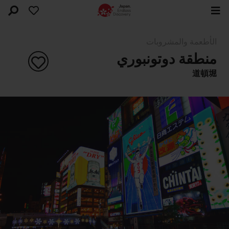
الأطعمة والمشروبات
منطقة دوتونبوري
道頓堀