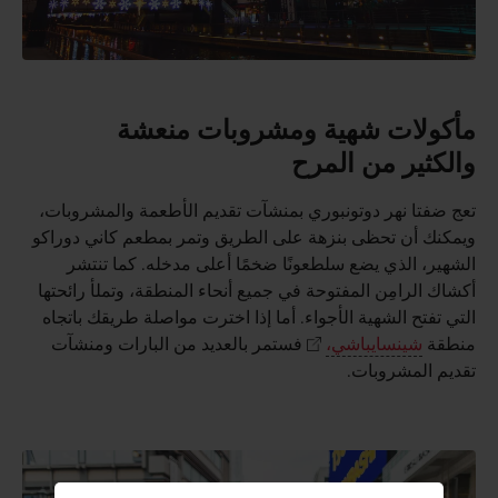
مأكولات شهية ومشروبات منعشة
والكثير من المرح
تعج ضفتا نهر دوتونبوري بمنشآت تقديم الأطعمة والمشروبات،
ويمكنك أن تحظى بنزهة على الطريق وتمر بمطعم كاني دوراكو
الشهير، الذي يضع سلطعونًا ضخمًا أعلى مدخله. كما تنتشر
أكشاك الرامِن المفتوحة في جميع أنحاء المنطقة، وتملأ رائحتها
التي تفتح الشهية الأجواء. أما إذا اخترت مواصلة طريقك باتجاه
منطقة
شينسايباشي،
فستمر بالعديد من البارات ومنشآت
تقديم المشروبات.