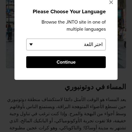
×
Please Choose Your Language
Browse the JNTO site in one of
multiple languages
Continue
المساء في دوتونبوري
يعد المساء هو الوقت الأمثل دائمًا لاستكشاف منطقة دوتونبوري
حين تسطع الأضواء المتوهجة البراقة، ويستمتع الناس بأوقاتهم
وسط أجواء من البهجة والمرح. وإذا كنت ترغب في تناول وجبة
خفيفة، فلا تفوت تجربة الأوكونومياكي، أو البانكيك المالح، الذي
تشتهر به مدينة أوساكا؛ والتاكوياكي، وهو كرات عجين مطبوخة