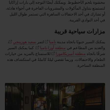
محشوة بلحم الأخطبوط. ويمكنك أيضًا التوجه إلى بارات إزاكايا
لتستمتع بتناول المأكولات والمشروبات الفاخرة في أجواء هادئة،
أو تشارك في أحد الاحتفالات الساهرة التي تستمر طوال الليل
في أحد النوادي القريبة.
مزارات سياحية قريبة
يمكنك السير جنوبًا باتجاه مدينة
نامبا
لتمر
بمعبد هوزينجي
،
والعديد من المطاعم في
منطقة أورا-نامبا
. كما يمكنك السير
شرقًا باتجاه
منطقة أميريكامورا
للاستمتاع بالمزيد من خيارات
الطعام والاحتفالات. وربما تقضي ليلةً كاملةً في استكشاف هذه
المنطقة الساحرة.