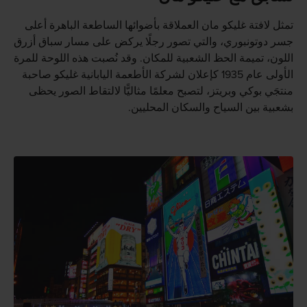
تمثل لافتة غليكو مان العملاقة بأضوائها الساطعة الباهرة أعلى
جسر دوتونبوري، والتي تصور رجلًا يركض على مسار سباق أزرق
اللون، تميمة الحظ الشعبية للمكان. وقد نُصبت هذه اللوحة للمرة
الأولى عام 1935 كإعلان لشركة الأطعمة اليابانية غليكو صاحبة
منتجَي بوكي وبريتز، لتصبح معلمًا مثاليًّا لالتقاط الصور يحظى
بشعبية بين السياح والسكان المحليين.