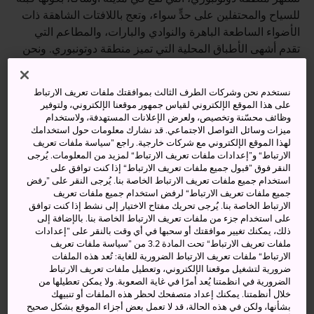
للسياح والمحتفلين على حدٍّ سواء، وتعج باللافتات الشاهقة ذات
الأضواء الساطعة الباهرة والنوادي والبارات، والمطاعم التي
تقدم أشهى الأطباق المحلية التي تميز منطقة دوتونبوري. ونحن
ندعوك لتحظى بتجربة مثيرة يجب ألا تفوتك في أمسيات أوساكا
الساهرة.
نستخدم نحن وشركات الطرف الثالث بموافقتك ملفات تعريف الارتباط
على هذا الموقع الإلكتروني لقياس جمهور موقعنا الإلكتروني، ولتوفير
وظائف محسّنة وتخصيص، ولعرض الإعلانات المستهدفة، ولاستخدام
ميزات وسائل التواصل الاجتماعي. قد نشارك معلومات حول استخدامك
لهذا الموقع الإلكتروني مع شركات خارجية. راجع ”سياسة ملفات تعريف
أنشطة ومعالم رائعة
الارتباط“ و”إعدادات ملفات تعريف الارتباط“ لمزيد من المعلومات. يُرجى
النقر فوق ”قبول جميع ملفات تعريف الارتباط“ إذا كنت توافق على
استخدام جميع ملفات تعريف الارتباط الخاصة بنا. يُرجى النقر على ”رفض
نزهة مسائية في أنحاء الضواحي الساهرة بأضوائها
جميع ملفات تعريف الارتباط“ لرفض استخدام جميع ملفات تعريف
الساطعة الباهرة
الارتباط الخاصة بنا. يُرجى تحريك مفتاح الاختيار إلى نشط إذا كنت توافق
على استخدام جزء من ملفات تعريف الارتباط الخاصة بنا. بالإضافة إلى
التقاط صور تحت لافتة غليكو مان الشهيرة
ذلك، يمكنك تغيير موافقتك أو سحبها في أي وقت بالنقر على ”إعدادات
ملفات تعريف الارتباط“ تحت المادة 3.2 من ”سياسة ملفات تعريف
تذوق الأطباق المحلية التي تتميز بها المنطقة، مثل
الارتباط“ ملفات تعريف الارتباط الضرورية للغاية: تُعد هذه الملفات
مأكولات الأوكونومياكي والتاكوياكي
ضرورية لتشغيل موقعنا الإلكتروني، وتعطيل ملفات تعريف الارتباط
الضرورية في انظمتنا يُعد أمرًا في غاية الصعوبة. ولا يمكن تعطيلها من
خلال أنظمتنا. يمكنك إعداد متصفحك لحظر هذه الملفات أو تنبيهك
بشأنها، ولكن في هذه الحالة، قد لا تعمل بعض أجزاء الموقع بشكل صحيح