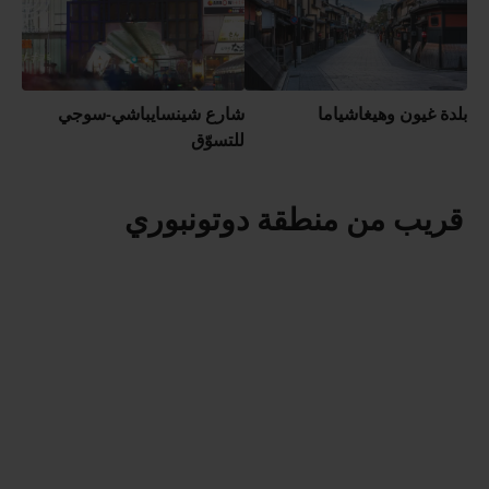
بلدة غيون وهيغاشياما
شارع شينسايباشي-سوجي
للتسوّق
قريب من منطقة دوتونبوري