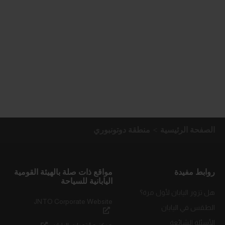
الصفحة الرئيسية
منطقة دوتونبوري
روابط مفيدة
مواقع ذات صلة بالهيئة القومية
اليابانية للسياحة
هل تزور اليابان لأول مرة؟
JNTO Corporate Website
الطقس في اليابان
الأسئلة الشائعة