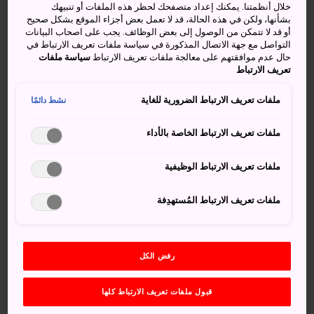
خلال أنظمتنا. يمكنك إعداد متصفحك لحظر هذه الملفات أو تنبيهك
كيفية الوصول
بشأنها، ولكن في هذه الحالة، قد لا تعمل بعض أجزاء الموقع بشكل صحيح
أو قد لا تتمكن من الوصول إلى بعض الوظائف. يجب على اصحاب البيانات
التواصل مع جهة الاتصال المذكورة في سياسة ملفات تعريف الارتباط في
تبعد حديقة إزومي 10 دقائق سيرًا على الأقدام من محطة
حال عدم موافقتهم على معالجة ملفات تعريف الارتباط
سياسة ملفات
الحافلات.
تعريف الارتباط
ومن مبنى الحافلات رقم 10 عند المخرج الشرقي لمحطة تشيبا،
ملفات تعريف الارتباط الضرورية للغاية
نشط دائمًا
تبعد الحديقة 45 دقيقة بالحافلة.
ملفات تعريف الارتباط الخاصة بالأداء
واحة طبيعية تدعوك للتنزه في جنباتها
ملفات تعريف الارتباط الوظيفية
بين أحضان الطبيعة الساحرة في حديقة إزومي، ستجد أجواء
هادئة مثالية للتجول والتأمل فيما حولك.
ملفات تعريف الارتباط المُستهدِفة
تتألق الحديقة بمناظر طبيعية ساحرة طوال العالم، وخاصة في
فصلي الخريف والربيع. ففي الخريف، تصطبغ الأوراق بألوان
الخريف الرائعة، التي تتنوع بين الأحمر القاني، والبرتقالي،
رفض الكل
والذهبي المميز.
قبول ملفات تعريف الارتباط كلها
أزهار الربيع