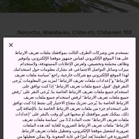
108 Noro-cho, Wakaba-ku, Chiba-shi, Chiba-ken
عرض على خرائط غوغل (Google Maps)
نستخدم نحن وشركات الطرف الثالث بموافقتك ملفات تعريف الارتباط
الحصول على معلومات العبور
على هذا الموقع الإلكتروني لقياس جمهور موقعنا الإلكتروني، ولتوفير
وظائف محسّنة وتخصيص، ولعرض الإعلانات المستهدفة، ولاستخدام
ميزات وسائل التواصل الاجتماعي. قد نشارك معلومات حول استخدامك
لهذا الموقع الإلكتروني مع شركات خارجية. راجع ”سياسة ملفات تعريف
الارتباط“ و”إعدادات ملفات تعريف الارتباط“ لمزيد من المعلومات. يُرجى
الكلمات المفتاحية
الخريطة
النقر فوق ”قبول جميع ملفات تعريف الارتباط“ إذا كنت توافق على
استخدام جميع ملفات تعريف الارتباط الخاصة بنا. يُرجى النقر على ”رفض
جميع ملفات تعريف الارتباط“ لرفض استخدام جميع ملفات تعريف
استرخِ في أحضان الطبيعة
الارتباط الخاصة بنا. يُرجى تحريك مفتاح الاختيار إلى نشط إذا كنت توافق
على استخدام جزء من ملفات تعريف الارتباط الخاصة بنا. بالإضافة إلى
ذلك، يمكنك تغيير موافقتك أو سحبها في أي وقت بالنقر على ”إعدادات
تبلغ مساحة حديقة إزومي الطبيعية 44 هكتارًا تزخر ببساتين
ملفات تعريف الارتباط“ تحت المادة 3.2 من ”سياسة ملفات تعريف
خصبة وتمتلئ بمسارات للمشي وتمنحك فرصة مثالية للعودة
الارتباط“ ملفات تعريف الارتباط الضرورية للغاية: تُعد هذه الملفات
ضرورية لتشغيل موقعنا الإلكتروني، وتعطيل ملفات تعريف الارتباط
إلى أحضان الطبيعة.
الضرورية في انظمتنا يُعد أمرًا في غاية الصعوبة. ولا يمكن تعطيلها من