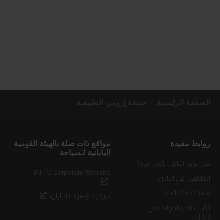
الصفحة الرئيسية
حديقة إزومي الطبيعية
روابط مفيدة
مواقع ذات صلة بالهيئة القومية
اليابانية للسياحة
هل تزور اليابان لأول مرة؟
JNTO Corporate Website
الطقس في اليابان
الأسئلة الشائعة
مركز مؤتمرات اليابان
الأنشطة والجولات في
اليابان