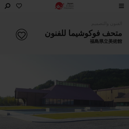
الفنون والتصميم
متحف فوكوشيما للفنون
福島県立美術館