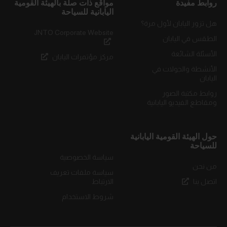
روابط مفيدة
مواقع ذات صلة بالهيئة القومية
اليابانية للسياحة
هل تزور اليابان لأول مرة؟
JNTO Corporate Website
الطقس في اليابان
الأسئلة الشائعة
مركز مؤتمرات اليابان
الأنشطة والجولات في
اليابان
روابط مكتبة الصور
ومقاطع الفيديو اليابانية
حول الهيئة القومية اليابانية
للسياحة
سياسة الخصوصية
من نحن
سياسة ملفات تعريف
اتصل بنا
الارتباط
شروط الاستخدام