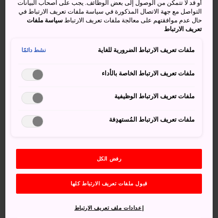
أو قد لا تتمكن من الوصول إلى بعض الوظائف. يجب على اصحاب البيانات
اللوحات المهمة والبارزة، مثل لوحة بن شاهن التي تصور قارب
التواصل مع جهة الاتصال المذكورة في سياسة ملفات تعريف الارتباط في
دايغو فوكوريو مارو؛ وهو قارب صيد ياباني أُصيب في انفجار
حال عدم موافقتهم على معالجة ملفات تعريف الارتباط
سياسة ملفات
اختبار القنبلة الهيدروجينية في جزيرة بيكيني أتول.
تعريف الارتباط
حقائق سريعة
ملفات تعريف الارتباط الضرورية للغاية
نشط دائمًا
تتجلى في تصميم المبنى الملامح المعمارية اليابانية التقليدية
ملفات تعريف الارتباط الخاصة بالأداء
تُعرض في المتحف مجموعة من أعمال الفنان المحلي شوجي
ملفات تعريف الارتباط الوظيفية
سكينيي
ملفات تعريف الارتباط المُستهدِفة
كيفية الوصول
إذا كنت قادمًا من مدينة طوكيو، يمكنك ركوب قطار شينكانسن
رفض الكل
إلى محطة فوكوشيما، ويستغرق هذا الجزء من الرحلة ساعة
ونصف تقريبًا.
قبول ملفات تعريف الارتباط كلها
تتمثل أقرب محطة قطارات إلى المتحف في محطة
بيجوتسوكان-توشوكان-ماي. ويمكنك ركوب القطار المار بها من
إعدادات ملف تعريف الارتباط
محطة فوكوشيما على خط قطارات إيزاكا.