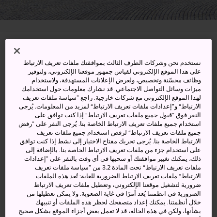
1 Nishiyozan Moriai, Fukushima-shi, Fukushima-ken
نستخدم نحن وشركات الطرف الثالث بموافقتك ملفات تعريف الارتباط
عرض على خرائط غوغل (Google Maps)
على هذا الموقع الإلكتروني لقياس جمهور موقعنا الإلكتروني، ولتوفير
وظائف محسّنة وتخصيص، ولعرض الإعلانات المستهدفة، ولاستخدام
ميزات وسائل التواصل الاجتماعي. قد نشارك معلومات حول استخدامك
الحصول على معلومات العبور
لهذا الموقع الإلكتروني مع شركات خارجية. راجع ”سياسة ملفات تعريف
الارتباط“ و”إعدادات ملفات تعريف الارتباط“ لمزيد من المعلومات. يُرجى
النقر فوق ”قبول جميع ملفات تعريف الارتباط“ إذا كنت توافق على
استخدام جميع ملفات تعريف الارتباط الخاصة بنا. يُرجى النقر على ”رفض
الكلمات المفتاحية
الخريطة
جميع ملفات تعريف الارتباط“ لرفض استخدام جميع ملفات تعريف
الارتباط الخاصة بنا. يُرجى تحريك مفتاح الاختيار إلى نشط إذا كنت توافق
على استخدام جزء من ملفات تعريف الارتباط الخاصة بنا. بالإضافة إلى
تشكيلة راقية ومنتقاة من الأعمال
ذلك، يمكنك تغيير موافقتك أو سحبها في أي وقت بالنقر على ”إعدادات
ملفات تعريف الارتباط“ تحت المادة 3.2 من ”سياسة ملفات تعريف
الفنية اليابانية والفرنسية والأمريكية
الارتباط“ ملفات تعريف الارتباط الضرورية للغاية: تُعد هذه الملفات
ضرورية لتشغيل موقعنا الإلكتروني، وتعطيل ملفات تعريف الارتباط
الضرورية في انظمتنا يُعد أمرًا في غاية الصعوبة. ولا يمكن تعطيلها من
يضم متحف مقاطعة فوكوشيما للفنون أكثر من 3800 لوحة
خلال أنظمتنا. يمكنك إعداد متصفحك لحظر هذه الملفات أو تنبيهك
أبدعها فنانون من بلدان عدة. وتعرض في المتحف مجموعة من
بشأنها، ولكن في هذه الحالة، قد لا تعمل بعض أجزاء الموقع بشكل صحيح