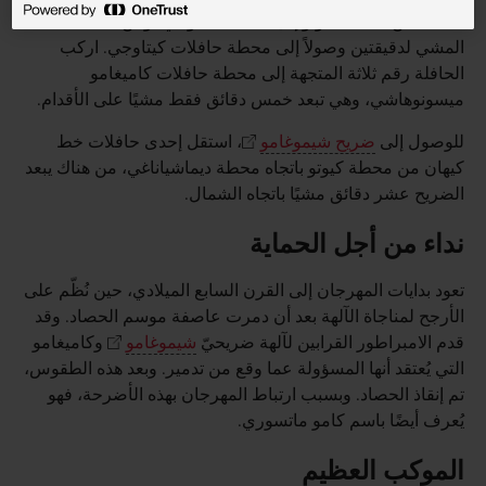
المتجه من محطة كيوتو إلى محطة كيتاوجي، ومن هناك يمكنك
المشي لدقيقتين وصولاً إلى محطة حافلات كيتاوجي. اركب
الحافلة رقم ثلاثة المتجهة إلى محطة حافلات كاميغامو
ميسونوهاشي، وهي تبعد خمس دقائق فقط مشيًا على الأقدام.
للوصول إلى
ضريح شيموغامو
، استقل إحدى حافلات خط
كيهان من محطة كيوتو باتجاه محطة ديماشياناغي، من هناك يبعد
الضريح عشر دقائق مشيًا باتجاه الشمال.
نداء من أجل الحماية
تعود بدايات المهرجان إلى القرن السابع الميلادي، حين نُظّم على
الأرجح لمناجاة الآلهة بعد أن دمرت عاصفة موسم الحصاد. وقد
قدم الامبراطور القرابين لآلهة ضريحيّ
شيموغامو
وكاميغامو
التي يُعتقد أنها المسؤولة عما وقع من تدمير. وبعد هذه الطقوس،
تم إنقاذ الحصاد. وبسبب ارتباط المهرجان بهذه الأضرحة، فهو
يُعرف أيضًا باسم كامو ماتسوري.
الموكب العظيم