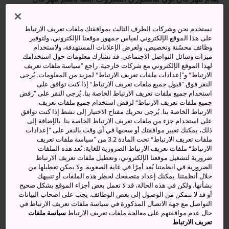
الهوليهوك أو (نبات الخطمية) في وسط كيوتو في الخامس عشر
من مايو/أيار من كل عام. مهرجان الربيع هذا هو أحد المهرجانات
نستخدم نحن وشركات الطرف الثالث بموافقتك ملفات تعريف الارتباط
الرئيسية الثلاث في كيوتو التي تضم أيضًا مهرجاني
غيون
على هذا الموقع الإلكتروني لقياس جمهور موقعنا الإلكتروني، ولتوفير
ماتسوري
و
جداي ماتسوري
. ويستعرض المهرجان نبذة من
وظائف محسّنة وتخصيص، ولعرض الإعلانات المستهدفة، ولاستخدام
ميزات وسائل التواصل الاجتماعي. قد نشارك معلومات حول استخدامك
تاريخ كيوتو الذهبي، ويمنح مرتاديه الفرصة لرؤية السكان
لهذا الموقع الإلكتروني مع شركات خارجية. راجع ”سياسة ملفات تعريف
المحليين وهم يرتدون الأزياء التقليدية القديمة.
الارتباط“ و”إعدادات ملفات تعريف الارتباط“ لمزيد من المعلومات. يُرجى
النقر فوق ”قبول جميع ملفات تعريف الارتباط“ إذا كنت توافق على
استخدام جميع ملفات تعريف الارتباط الخاصة بنا. يُرجى النقر على ”رفض
جميع ملفات تعريف الارتباط“ لرفض استخدام جميع ملفات تعريف
الارتباط الخاصة بنا. يُرجى تحريك مفتاح الاختيار إلى نشط إذا كنت توافق
على استخدام جزء من ملفات تعريف الارتباط الخاصة بنا. بالإضافة إلى
ذلك، يمكنك تغيير موافقتك أو سحبها في أي وقت بالنقر على ”إعدادات
ملفات تعريف الارتباط“ تحت المادة 3.2 من ”سياسة ملفات تعريف
الارتباط“ ملفات تعريف الارتباط الضرورية للغاية: تُعد هذه الملفات
ضرورية لتشغيل موقعنا الإلكتروني، وتعطيل ملفات تعريف الارتباط
الضرورية في انظمتنا يُعد أمرًا في غاية الصعوبة. ولا يمكن تعطيلها من
خلال أنظمتنا. يمكنك إعداد متصفحك لحظر هذه الملفات أو تنبيهك
بشأنها، ولكن في هذه الحالة، قد لا تعمل بعض أجزاء الموقع بشكل صحيح
أو قد لا تتمكن من الوصول إلى بعض الوظائف. يجب على اصحاب البيانات
التواصل مع جهة الاتصال المذكورة في سياسة ملفات تعريف الارتباط في
حال عدم موافقتهم على معالجة ملفات تعريف الارتباط
سياسة ملفات
تعريف الارتباط