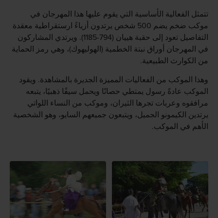
تتمثل الفعالية الأساسية التي يقوم عليها هذا المهرجان في
موكب ضخم يضم 500 شخص يرتدون أزياءً ارستقراطية معقدة
التفاصيل تعود إلى حقبة هييان (794-1185). ويرتدي المشاركون
في المهرجان أوراق نبتة الخطمية (الهوليهوك)، وهي رمز الحماية
من الكوارث الطبيعية.
وهذا الموكب من الفعاليات المميزة الجديرة بالمشاهدة. ويقود
الموكب عادةً رسول يمتطي حصانًا ويحمل سيفًا ذهبيًا، يتبعه
مرافقوه وعربات تجرها الثيران، وموكب من النساء اللواتي
يرتدين الكيمونو الجميل، ويتبعون جميعهم السايو، وهو الشخصية
الأهم في الموكب.