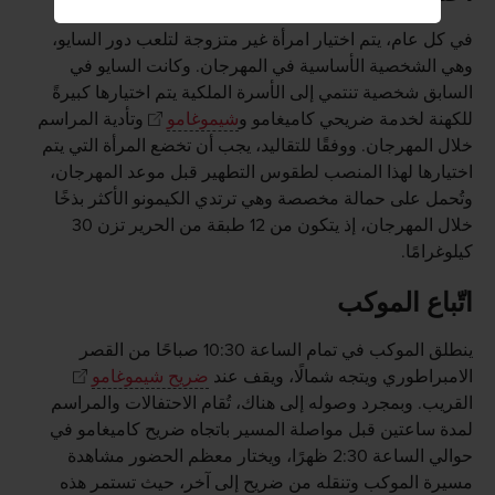
في كل عام، يتم اختيار امرأة غير متزوجة لتلعب دور السايو،
وهي الشخصية الأساسية في المهرجان. وكانت السايو في
السابق شخصية تنتمي إلى الأسرة الملكية يتم اختيارها كبيرةً
للكهنة لخدمة ضريحي كاميغامو و
شيموغامو
وتأدية المراسم
خلال المهرجان. ووفقًا للتقاليد، يجب أن تخضع المرأة التي يتم
اختيارها لهذا المنصب لطقوس التطهير قبل موعد المهرجان،
وتُحمل على حمالة مخصصة وهي ترتدي الكيمونو الأكثر بذخًا
خلال المهرجان، إذ يتكون من 12 طبقة من الحرير تزن 30
كيلوغرامًا.
اتّباع الموكب
ينطلق الموكب في تمام الساعة 10:30 صباحًا من القصر
الامبراطوري ويتجه شمالًا، ويقف عند
ضريح شيموغامو
القريب. وبمجرد وصوله إلى هناك، تُقام الاحتفالات والمراسم
لمدة ساعتين قبل مواصلة المسير باتجاه ضريح كاميغامو في
حوالي الساعة 2:30 ظهرًا، ويختار معظم الحضور مشاهدة
مسيرة الموكب وتنقله من ضريح إلى آخر، حيث تستمر هذه