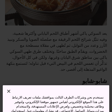
يعد السوكي ياكي أشهر أطباق اللحم الياباني وأكثرها شعبية،
وفيه تتبَّل شرائح اللحم الرقيقة مع صلصلة الصويا والسكر ونبيذ
الأرز وعدد من التوابل، ثم تُطهى في مقلاة مسطحة مع
الخضروات، ويقدَّم الطبق ساخنًا. وتختلف طرق طهي السوكي
ياكي بين مناطق شرق اليابان وغربها، ولكن في كل الأحوال،
تذكَّر أن تغمس اللحم في البيض النيء قبل تناوله؛ لتستمع بنكهة
الواغيو المذهلة إلى أقصى حد.
شابو-شابو
نستخدم نحن وشركات الطرف الثالث بموافقتك ملفات تعريف الارتباط
على هذا الموقع الإلكتروني لقياس جمهور موقعنا الإلكتروني، ولتوفير
وظائف محسّنة وتخصيص، ولعرض الإعلانات المستهدفة، ولاستخدام
ميزات وسائل التواصل الاجتماعي. قد نشارك معلومات حول استخدامك