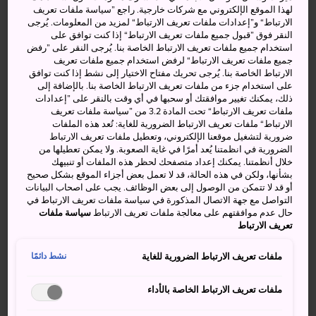
لهذا الموقع الإلكتروني مع شركات خارجية. راجع ”سياسة ملفات تعريف
الارتباط“ و”إعدادات ملفات تعريف الارتباط“ لمزيد من المعلومات. يُرجى
النقر فوق ”قبول جميع ملفات تعريف الارتباط“ إذا كنت توافق على
استخدام جميع ملفات تعريف الارتباط الخاصة بنا. يُرجى النقر على ”رفض
جميع ملفات تعريف الارتباط“ لرفض استخدام جميع ملفات تعريف
الارتباط الخاصة بنا. يُرجى تحريك مفتاح الاختيار إلى نشط إذا كنت توافق
على استخدام جزء من ملفات تعريف الارتباط الخاصة بنا. بالإضافة إلى
ذلك، يمكنك تغيير موافقتك أو سحبها في أي وقت بالنقر على ”إعدادات
ملفات تعريف الارتباط“ تحت المادة 3.2 من ”سياسة ملفات تعريف
الارتباط“ ملفات تعريف الارتباط الضرورية للغاية: تُعد هذه الملفات
ضرورية لتشغيل موقعنا الإلكتروني، وتعطيل ملفات تعريف الارتباط
الضرورية في انظمتنا يُعد أمرًا في غاية الصعوبة. ولا يمكن تعطيلها من
خلال أنظمتنا. يمكنك إعداد متصفحك لحظر هذه الملفات أو تنبيهك
ربما عليك تجربة طبق شابو-شابو، إذا كنت تبحث عن خيار صحي
بشأنها، ولكن في هذه الحالة، قد لا تعمل بعض أجزاء الموقع بشكل صحيح
وراقٍ في ذات الوقت. ويتكون هذا الطبق من شرائح واغيو رقيقة
أو قد لا تتمكن من الوصول إلى بعض الوظائف. يجب على اصحاب البيانات
للغاية غُمِست لفترة قصيرة داخل مرق ساخن. وأثناء تناوله،
التواصل مع جهة الاتصال المذكورة في سياسة ملفات تعريف الارتباط في
حال عدم موافقتهم على معالجة ملفات تعريف الارتباط
سياسة ملفات
يمكنك غمس اللحم في الصلصة الجانبية التي تُقدَّم معه، ومن
تعريف الارتباط
أشهر أنواعها صلصلة السمسم المطحون وصلصلة الصويا
الحمضية. سيمنحك هذا الطبق تجربة مذهلة للاستمتاع بنكهة
ملفات تعريف الارتباط الضرورية للغاية
نشط دائمًا
الواغيو الفريدة وقوامها المميز.
ملفات تعريف الارتباط الخاصة بالأداء
شرائح اللحم المشوية والتيبانياكي