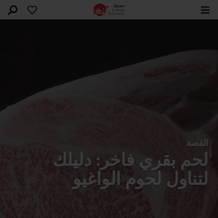
القصة
لحم بقري فاخر: دليلك
لتناول لحوم الواغيو