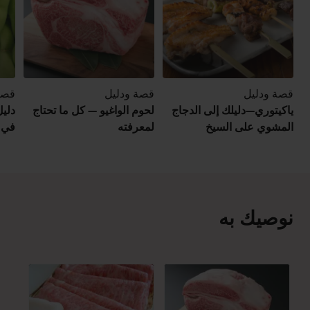
قصة ودليل
قصة ودليل
قصة
ياكيتوري—دليلك إلى الدجاج
لحوم الواغيو — كل ما تحتاج
دليل
المشوي على السيخ
لمعرفته
في ا
نوصيك به