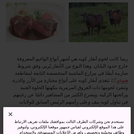
ربما كانت لحوم أبقار كوبه هي أشهر أنواع الواغيو المعروفة
خارج حدود اليابان. وهذا النوع من الأبقار يُربى وفق شروط
صارمة أيضًا في مزارع الماشية المتخصصة التابعة لمقاطعة
هيوغو
. تتغذى أبقار كوبه على أنواع مختارة من الأرز والذرة،
وتتفرد لحومها ذات العروق المرمرية بنكهتها الحلوة الغنية
ورائحتها الزكية. ويصرح الكثير من المشاهير دائمًا عن رغبتهم
في تناول كوبه بيف وعلى رأسهم الرئيس السابق للولايات
المتحدة باراك أوباما وذلك أثناء زيارته لليابان.
الموقع الرسمي لجمعية تسويق لحوم كوبه بيف وتوزيعها (الموقع
نستخدم نحن وشركات الطرف الثالث بموافقتك ملفات تعريف الارتباط
على هذا الموقع الإلكتروني لقياس جمهور موقعنا الإلكتروني، ولتوفير
باللغة الإنجليزية)
وظائف محسّنة وتخصيص، ولعرض الإعلانات المستهدفة، ولاستخدام