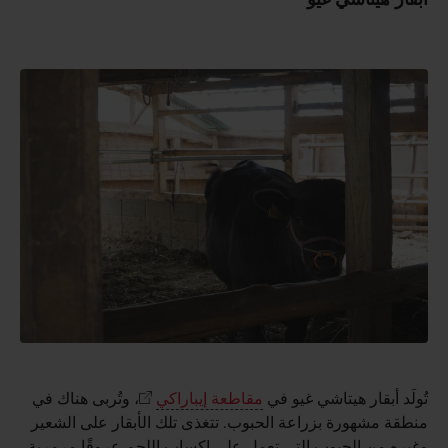
تُولَد أبقار هيتاشي غيو في
مقاطعة إيباراكي
، وتُربى هناك في
منطقة مشهورة بزراعة الحبوب. تتغذى تلك الأبقار على الشعير
وغيره من الحبوب التي تعمل على إكساب اللحم عروقًا مرمرية