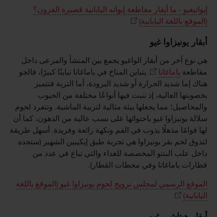
إيواتيغيو - ما أبقار مقاطعة إيواته اليابانية قصيرة القرون؟
(الموقع باللغة اليابانية)
أبقار يونيزاوا غيو
هي نوع آخر من أبقار الواغيو يجمع بين المنشأ والمرعى داخل
مقاطعة
ياماغاتا
. يتباين المناخ في ياماغاتا تباينًا كبيرًا، فالجو
هناك إما شديد الحرارة أو شديد البرودة، أما التربة فتتميز
بخصوبتها العالية، إذ تنبت فيها أنواعًا مختلفة من الحبوب
والمحاصيل؛ مما يجعلها بيئة مثالية لتربية الماشية. وتتفرد لحوم
سلالة يونيزاوا غيو باحتوائها على نسب عالية من الدهون، كما أن
لها قوامًا مذهلًا يذوب في الفم ونكهة رائعة وفريدة. أسهل طريقة
لتذوق لحم بقر يونيزاوا هي تجربة طبق إيكيبين الشهير (ستجده
داخل علب البنتو المخصصة للغداء والتي تباع في عدد من
قطارات ياماغاتا وفي محطات القطار).
الموقع الرسمي لمجلس ترويج لحوم يونيزاوا غيو (الموقع باللغة
اليابانية)
أبقار هيتاشي غيو