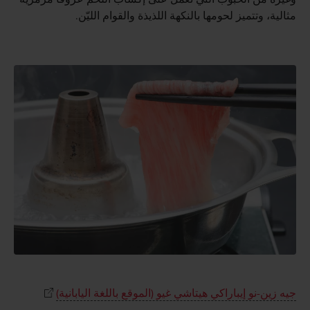
مثالية، وتتميز لحومها بالنكهة اللذيذة والقوام الليّن.
جيه زين-نو إيباراكي هيتاشي غيو (الموقع باللغة اليابانية)