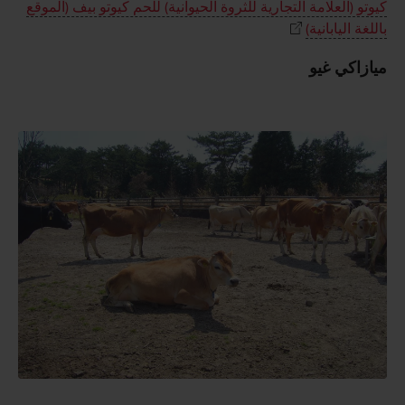
كيوتو (العلامة التجارية للثروة الحيوانية) للحم كيوتو بيف (الموقع
باللغة اليابانية)
ميازاكي غيو