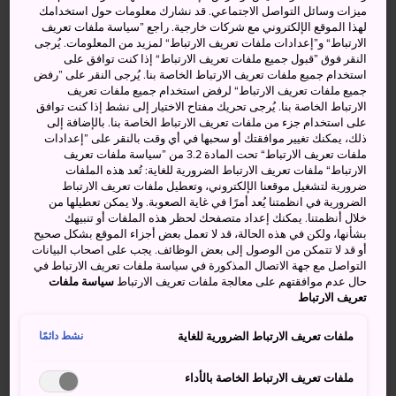
ميزات وسائل التواصل الاجتماعي. قد نشارك معلومات حول استخدامك
أبقار أومي
لهذا الموقع الإلكتروني مع شركات خارجية. راجع ”سياسة ملفات تعريف
الارتباط“ و”إعدادات ملفات تعريف الارتباط“ لمزيد من المعلومات. يُرجى
النقر فوق ”قبول جميع ملفات تعريف الارتباط“ إذا كنت توافق على
استخدام جميع ملفات تعريف الارتباط الخاصة بنا. يُرجى النقر على ”رفض
جميع ملفات تعريف الارتباط“ لرفض استخدام جميع ملفات تعريف
الارتباط الخاصة بنا. يُرجى تحريك مفتاح الاختيار إلى نشط إذا كنت توافق
على استخدام جزء من ملفات تعريف الارتباط الخاصة بنا. بالإضافة إلى
ذلك، يمكنك تغيير موافقتك أو سحبها في أي وقت بالنقر على ”إعدادات
ملفات تعريف الارتباط“ تحت المادة 3.2 من ”سياسة ملفات تعريف
الارتباط“ ملفات تعريف الارتباط الضرورية للغاية: تُعد هذه الملفات
ضرورية لتشغيل موقعنا الإلكتروني، وتعطيل ملفات تعريف الارتباط
الضرورية في انظمتنا يُعد أمرًا في غاية الصعوبة. ولا يمكن تعطيلها من
خلال أنظمتنا. يمكنك إعداد متصفحك لحظر هذه الملفات أو تنبيهك
بشأنها، ولكن في هذه الحالة، قد لا تعمل بعض أجزاء الموقع بشكل صحيح
أو قد لا تتمكن من الوصول إلى بعض الوظائف. يجب على اصحاب البيانات
التواصل مع جهة الاتصال المذكورة في سياسة ملفات تعريف الارتباط في
حال عدم موافقتهم على معالجة ملفات تعريف الارتباط
سياسة ملفات
تعريف الارتباط
ملفات تعريف الارتباط الضرورية للغاية
نشط دائمًا
تُربى أبقار أومي بعناية فائقة داخل
مقاطعة شيغا
، وتعد هي
ملفات تعريف الارتباط الخاصة بالأداء
الأخرى واحدة من أرقى سلالات الواغيو، وتتميز لحومها عن