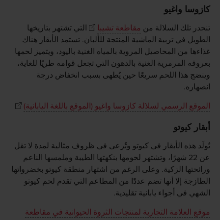
كازوسا واغيو
تنحدر تلك السلالة من
مقاطعة تشيبا
التي تشتهر بتاريخها
الطويل في تربية الماشية المنتجة للألبان. تستمد الأبقار هناك
غذاءها من المحاصيل المروية بالمياه الغنية باليود، ويتميز لحمها
بعروقه المرمرية الغنية بالدهون التي تجعل قوامه طريًا للغاية،
وينضج هذا اللحم سريعًا حين يُطهى بسبب انخفاض درجة
انصهاره.
الموقع الرسمي لسلالة كازوسا واغيو (الموقع باللغة اليابانية)
أبقار كيوتو
تُولَد هذه الأبقار في كيوتو وتُرعى في ظروف مثالية لمدة لا تقل
عن 22 شهرًا، وتشتهر لحومها بنكهتها الطيبة وملمسها الناعم
ورائحتها الزكية. وعلى الرغم من اشتهار منطقة كيوتو بخضرواتها
الطازجة إلا أنها تضم عددًا من المطاعم التي تقدم لحم كيوتو
الشهي في أجواء يابانية تقليدية.
موقع العلامة التجارية لمنتجات الثروة الحيوانية في مقاطعة