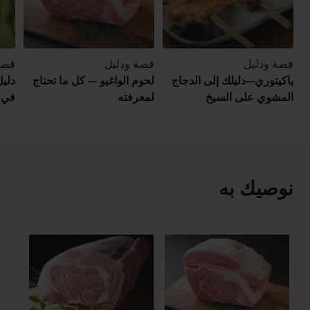
قصة ودليل
قصة ودليل
قصة
ياكيتوري—دليلك إلى الدجاج
لحوم الواغيو — كل ما تحتاج
دليل
المشوي على السيخ
لمعرفته
في ا
نوصيك به