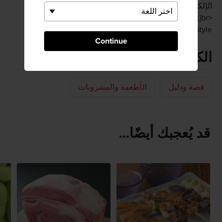
الإلكتروني الرسمي
<style type="text/css"><!--td {border: 1px solid #ccc;}br
{mso-data-placement:same-cell;}--> </style>
Continue
الكلمات المفتاحية
قصة ودليل
الأطعمة والمشروبات
قد يُعجبك أيضًا...