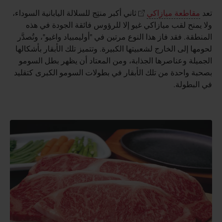
تعد
مقاطعة ميازاكي
ثاني أكبر منتِج للسلالة اليابانية السوداء،
ولا يمنح لقب ميازاكي غيو إلا للرؤوس فائقة الجودة في هذه
المنطقة. فقد فاز هذا النوع مرتين في "أوليمبياد واغيو"، وتُصدَّر
لحومها إلى الخارج لشعبيتها الكبيرة. وتتميز تلك الأبقار بأشكالها
الجميلة وعناصرها الجذابة، ومن المعتاد أن يظهر بطل السومو
بصحبة واحدة من تلك الأبقار في بطولات السومو الكبرى كتقليد
في البطولة.