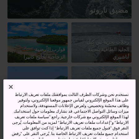
مضيق ناروتو
رحلات بحرية بين كتل
الجليد الطافية بمدينة
قوارب الأرضية
أباشيري
الزجاجية بخليج كابيرا
رحلات نهر موغامي
نستخدم نحن وشركات الطرف الثالث بموافقتك ملفات تعريف الارتباط
على هذا الموقع الإلكتروني لقياس جمهور موقعنا الإلكتروني، ولتوفير
حافلات طوكيو المائية
النهرية
وظائف محسّنة وتخصيص، ولعرض الإعلانات المستهدفة، ولاستخدام
ميزات وسائل التواصل الاجتماعي. قد نشارك معلومات حول استخدامك
لهذا الموقع الإلكتروني مع شركات خارجية. راجع ”سياسة ملفات تعريف
الارتباط“ و”إعدادات ملفات تعريف الارتباط“ لمزيد من المعلومات. يُرجى
النقر فوق ”قبول جميع ملفات تعريف الارتباط“ إذا كنت توافق على
استخدام جميع ملفات تعريف الارتباط الخاصة بنا. يُرجى النقر على ”رفض