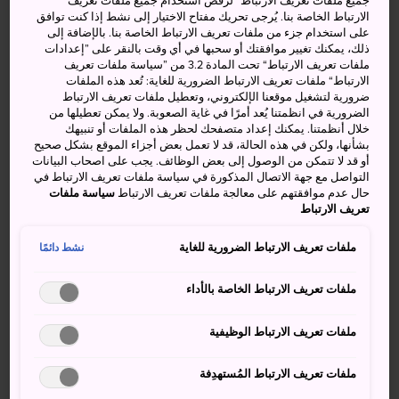
جميع ملفات تعريف الارتباط“ لرفض استخدام جميع ملفات تعريف
الارتباط الخاصة بنا. يُرجى تحريك مفتاح الاختيار إلى نشط إذا كنت توافق
على استخدام جزء من ملفات تعريف الارتباط الخاصة بنا. بالإضافة إلى
ذلك، يمكنك تغيير موافقتك أو سحبها في أي وقت بالنقر على ”إعدادات
ملفات تعريف الارتباط“ تحت المادة 3.2 من ”سياسة ملفات تعريف
الارتباط“ ملفات تعريف الارتباط الضرورية للغاية: تُعد هذه الملفات
ضرورية لتشغيل موقعنا الإلكتروني، وتعطيل ملفات تعريف الارتباط
الضرورية في انظمتنا يُعد أمرًا في غاية الصعوبة. ولا يمكن تعطيلها من
خلال أنظمتنا. يمكنك إعداد متصفحك لحظر هذه الملفات أو تنبيهك
رحلات القوارب بنهر كينوغاوا
بشأنها، ولكن في هذه الحالة، قد لا تعمل بعض أجزاء الموقع بشكل صحيح
أو قد لا تتمكن من الوصول إلى بعض الوظائف. يجب على اصحاب البيانات
التواصل مع جهة الاتصال المذكورة في سياسة ملفات تعريف الارتباط في
حال عدم موافقتهم على معالجة ملفات تعريف الارتباط
سياسة ملفات
تعريف الارتباط
رحلات القوارب بخليج
التجول بالقارب في
ملفات تعريف الارتباط الضرورية للغاية
نشط دائمًا
أوبوك
مدينة ياناغاوا
ملفات تعريف الارتباط الخاصة بالأداء
ملفات تعريف الارتباط الوظيفية
رحلات القوارب بنهر
ملفات تعريف الارتباط المُستهدِفة
قناة هاشيمان-بوري
هوزو