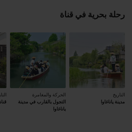
رحلة بحرية في قناة
التاريخ
الحركة والمغامرة
التا
مدينة ياناغاوا
التجول بالقارب في مدينة
قناة
ياناغاوا