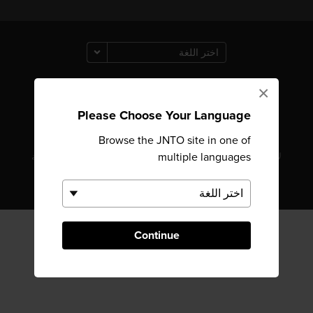
×
حقوق النشر © الهيئة القومية اليابانية للسياحة. جميع الحقوق
Please Choose Your Language
محفوظة.
Browse the JNTO site in one of
multiple languages
لا يزال الموقع قيد التحديث، وسيتم نشر المحتوى بالكامل باللغة
العربية قريبًا
Continue