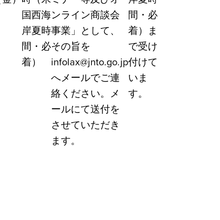
国西海
ンライン商談会
間・必
岸夏時
事業」として、
着）ま
間・必
その旨を
で受け
着）
infolax@jnto.go.jp
付けて
へメールでご連
いま
絡ください。メ
す。
ールにて送付を
させていただき
ます。