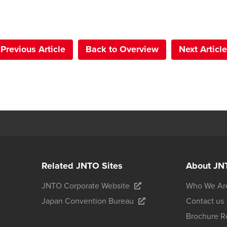
Previous Article
Back to Overview
Next Article
Related JNTO Sites
About JN
JNTO Corporate Website
Who We Ar
Japan Convention Bureau
Contact us
Brochure R