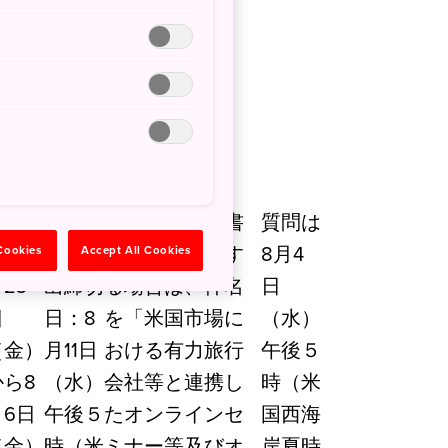
7/23/2021
公示期
企画提
企画競争説明書
質問は
間：7
案書提
の送付を希望す
8月4
 Cookies
Accept All Cookies
23
出締切
る場合は、件名
日
日
日：8
を「米国市場に
（水）
（金）
月11日
おける有力旅行
午後５
から8
（水）
会社等と連携し
時（米
月6日
午後５
たオンラインセ
国西海
（金）
時（米
ミナー等及びオ
岸夏時