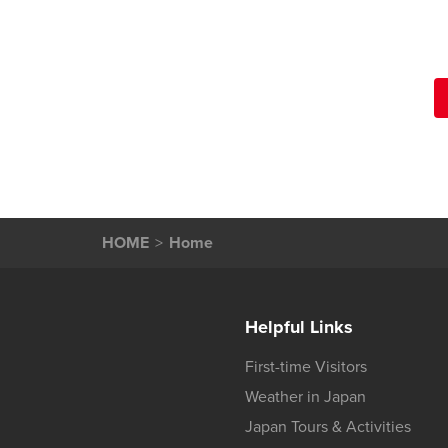
HOME
Home
Helpful Links
First-time Visitors
Weather in Japan
Japan Tours & Activities