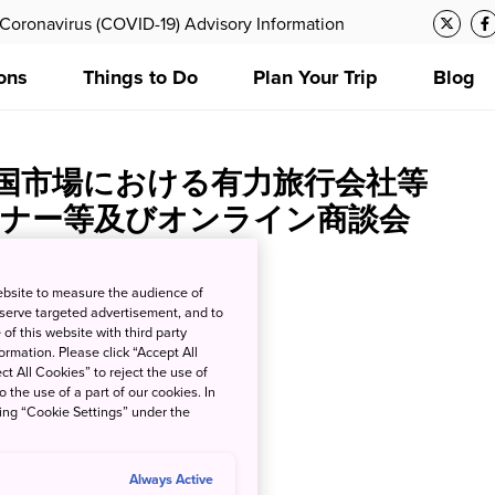
Coronavirus (COVID-19) Advisory Information
ons
Things to Do
Plan Your Trip
Blog
国市場における有力旅行会社等
ナー等及びオンライン商談会
ebsite to measure the audience of
ation
 serve targeted advertisement, and to
of this website with third party
rmation. Please click “Accept All
ct All Cookies” to reject the use of
o the use of a part of our cookies. In
king “Cookie Settings” under the
Always Active