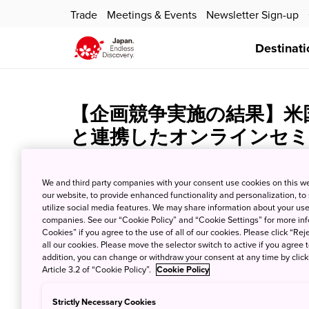
Trade
Meetings & Events
Newsletter Sign-up
Destinati
【企画競争実施の結果】米
と連携したオンラインセミ
事業
We and third party companies with your consent use cookies on this w
Aug. 17, 2021
JNTO - Japan National Tourism Organiz
our website, to provide enhanced functionality and personalization, to
utilize social media features. We may share information about your use 
companies. See our “Cookie Policy” and “Cookie Settings” for more info
▼企画競争実施の結果
Cookies” if you agree to the use of all of our cookies. Please click “Reje
all our cookies. Please move the selector switch to active if you agree t
addition, you can change or withdraw your consent at any time by clic
企画競争実施の結果
Article 3.2 of “Cookie Policy”.
Cookie Policy
Download PDF Here
Strictly Necessary Cookies