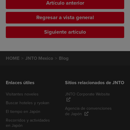
Artículo anterior
Regresar a vista general
Siguiente artículo
HOME
JNTO Mexico
Blog
Enlaces útiles
Sitios relacionados de JNTO
Visitantes noveles
JNTO Corporate Website
Buscar hoteles y ryokan
Agencia de convenciones
El tiempo en Japón
de Japón
Recorridos y actividades
en Japón