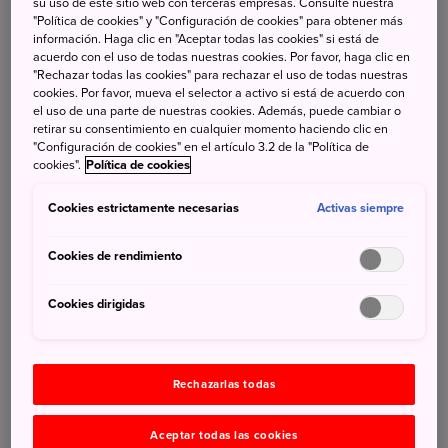
su uso de este sitio web con terceras empresas. Consulte nuestra
"Política de cookies" y "Configuración de cookies" para obtener más
información. Haga clic en "Aceptar todas las cookies" si está de
acuerdo con el uso de todas nuestras cookies. Por favor, haga clic en
"Rechazar todas las cookies" para rechazar el uso de todas nuestras
cookies. Por favor, mueva el selector a activo si está de acuerdo con
el uso de una parte de nuestras cookies. Además, puede cambiar o
La ciudad de Mitoyo está ubicada frente al mar interior de
retirar su consentimiento en cualquier momento haciendo clic en
Seto, y fue clasificada entre los mejores lugares según el
"Configuración de cookies" en el artículo 3.2 de la "Política de
cookies".
Política de cookies
artículo del New York Times "52 lugares para visitar en
2019". Se accede desde Tokio con un vuelo de una hora
Cookies estrictamente necesarias
Activas siempre
desde Tokio y una hora más en automóvil. La ciudad
cuenta con muchísimas actividades al aire libre,
Cookies de rendimiento
impresionantes vistas y una deliciosa cocina regional. La
playa de Chichibugahama es conocida como uno de los
Cookies dirigidas
mejores lugares para disfrutar de la puesta de sol en
Japón y es un excelente lugar para tomar fotos en espejo,
ya que la marea baja deja piscinas serenas que cobran
Rechazarlas todas
vida, reflejando todos los colores del cielo. Otro lugar
excelente para tomar fotografías es el monte Shiude,
Aceptar todas las cookies
donde puedes disfrutar de la vista del mar interior de Seto