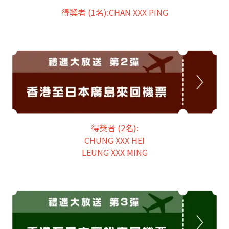
得獎者 (1名):CHAN XXX PING
得獎者 (2名):
CHUNG XXX HEI
LEUNG XXX MING