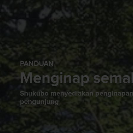
PANDUAN
Menginap semal
Shukubo menyediakan penginapan w
pengunjung