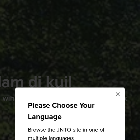
am di kuil
×
ihara tradisional dan terbuka untuk
Please Choose Your
Language
Browse the JNTO site in one of
multiple languages