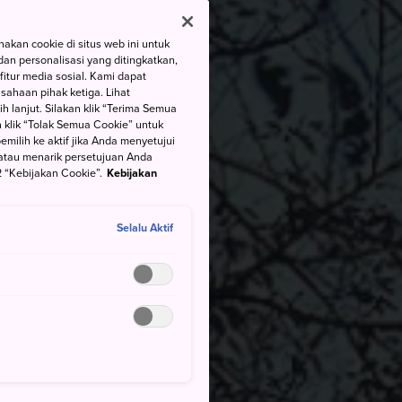
kan cookie di situs web ini untuk
an personalisasi yang ditingkatkan,
itur media sosial. Kami dapat
ahaan pihak ketiga. Lihat
h lanjut. Silakan klik “Terima Semua
 klik “Tolak Semua Cookie” untuk
ilih ke aktif jika Anda menyetujui
atau menarik persetujuan Anda
 “Kebijakan Cookie”.
Kebijakan
Selalu Aktif