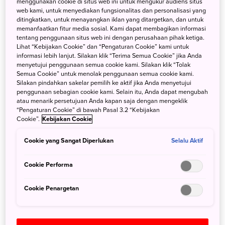
menggunakan cookie di situs web ini untuk mengukur audiens situs
web kami, untuk menyediakan fungsionalitas dan personalisasi yang
ditingkatkan, untuk menayangkan iklan yang ditargetkan, dan untuk
memanfaatkan fitur media sosial. Kami dapat membagikan informasi
tentang penggunaan situs web ini dengan perusahaan pihak ketiga.
Cari
Lihat “Kebijakan Cookie” dan “Pengaturan Cookie” kami untuk
informasi lebih lanjut. Silakan klik “Terima Semua Cookie” jika Anda
menyetujui penggunaan semua cookie kami. Silakan klik “Tolak
Semua Cookie” untuk menolak penggunaan semua cookie kami.
Silakan pindahkan sakelar pemilih ke aktif jika Anda menyetujui
penggunaan sebagian cookie kami. Selain itu, Anda dapat mengubah
atau menarik persetujuan Anda kapan saja dengan mengeklik
Categories
“Pengaturan Cookie” di bawah Pasal 3.2 “Kebijakan
Cookie”.
Kebijakan Cookie
Semua
Cerita dari Jepang
(14)
Cookie yang Sangat Diperlukan
Selalu Aktif
Ekslusif di Jepang
(6)
Pertama ke Jepang
(5)
Cookie Performa
Ke Jepang Lagi
(4)
Cookie Penargetan
Tags