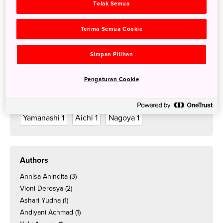
Semua
Nature
8
Tokyo
8
Tradition
7
Tolak Semua
Kyoto
7
Urban Life
5
Hokkaido
4
Terima Semua Cookie
Relaxation
4
Culinary
4
Osaka
4
Gifu
3
Simpan Pilihan
Chubu
3
Cerita
3
Cuisine
2
Nagano
2
Pop Culture
2
Nara
1
Kansai
1
Nikko
1
Pengaturan Cookie
Takayama
1
Miyagi
1
Mie
1
Toyama
1
Yamanashi
1
Aichi
1
Nagoya
1
Authors
Annisa Anindita
(3)
Vioni Derosya
(2)
Ashari Yudha
(1)
Andiyani Achmad
(1)