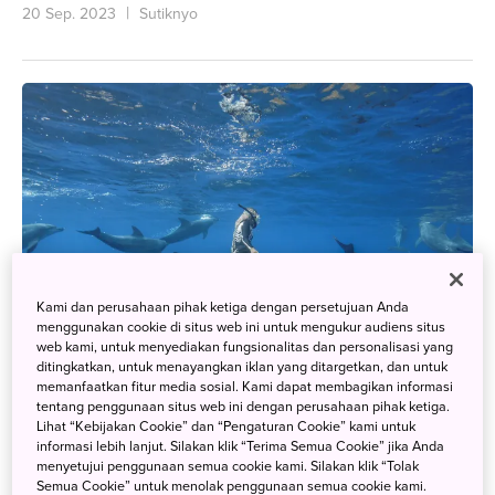
20 Sep. 2023
Sutiknyo
Kami dan perusahaan pihak ketiga dengan persetujuan Anda
menggunakan cookie di situs web ini untuk mengukur audiens situs
web kami, untuk menyediakan fungsionalitas dan personalisasi yang
ditingkatkan, untuk menayangkan iklan yang ditargetkan, dan untuk
memanfaatkan fitur media sosial. Kami dapat membagikan informasi
tentang penggunaan situs web ini dengan perusahaan pihak ketiga.
Lihat “Kebijakan Cookie” dan “Pengaturan Cookie” kami untuk
informasi lebih lanjut. Silakan klik “Terima Semua Cookie” jika Anda
[Blog] Snorkeling dengan Lumba-Lumba di Pulau
menyetujui penggunaan semua cookie kami. Silakan klik “Tolak
Miyakejima: Pertemuan Ajaib di Jepang!
Semua Cookie” untuk menolak penggunaan semua cookie kami.