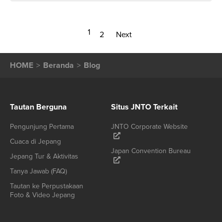
1
2
Next
HOME
Beranda
Blog
Tautan Berguna
Situs JNTO Terkait
Pengunjung Pertama
JNTO Corporate Website
Cuaca di Jepang
Japan Convention Bureau
Jepang Tur & Aktivitas
Tanya Jawab (FAQ)
Tautan ke Perpustakaan
Foto & Video Jepang