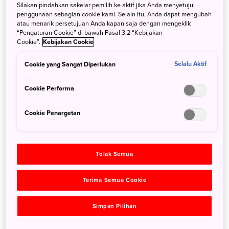
Silakan pindahkan sakelar pemilih ke aktif jika Anda menyetujui
27 Juni 2023
Marischka Prue
penggunaan sebagian cookie kami. Selain itu, Anda dapat mengubah
atau menarik persetujuan Anda kapan saja dengan mengeklik
“Pengaturan Cookie” di bawah Pasal 3.2 “Kebijakan
Cookie”.
Kebijakan Cookie
Cookie yang Sangat Diperlukan
Selalu Aktif
Cookie Performa
Cookie Penargetan
Tolak Semua
Terima Semua Cookie
Simpan Pilihan
[Blog] [ Wisata Musim Gugur ] Perjalanan Erika
Ebisawa 5 Hari di Wilayah Hokuriku - Chubu,