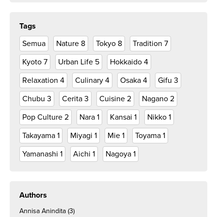
Tags
Semua
Nature
8
Tokyo
8
Tradition
7
Kyoto
7
Urban Life
5
Hokkaido
4
Relaxation
4
Culinary
4
Osaka
4
Gifu
3
Chubu
3
Cerita
3
Cuisine
2
Nagano
2
Pop Culture
2
Nara
1
Kansai
1
Nikko
1
Takayama
1
Miyagi
1
Mie
1
Toyama
1
Yamanashi
1
Aichi
1
Nagoya
1
Authors
Annisa Anindita
(3)