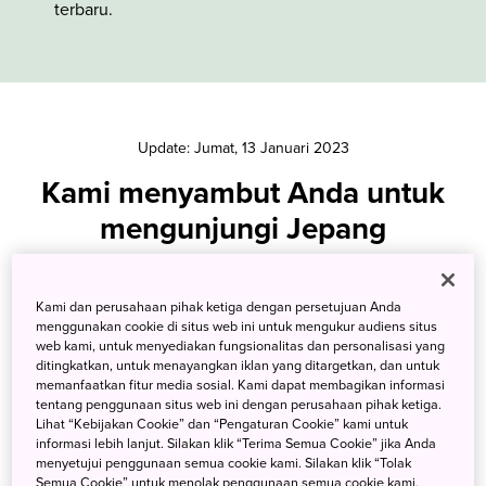
terbaru.
Update: Jumat, 13 Januari 2023
Kami menyambut Anda untuk
mengunjungi Jepang
Berendam di mata air panas pegunungan yang terpencil,
Kami dan perusahaan pihak ketiga dengan persetujuan Anda
berjalan-jalan di taman kuil yang sempurna untuk difoto, atau
menggunakan cookie di situs web ini untuk mengukur audiens situs
menikmati semangkuk ramen yang masih mengepul di sebuah
web kami, untuk menyediakan fungsionalitas dan personalisasi yang
kedai ramen sederhana; bersiaplah untuk mewujudkan perjalan
ditingkatkan, untuk menayangkan iklan yang ditargetkan, dan untuk
impian Anda di Jepang. Kami menantikan kehadiran Anda segera!
memanfaatkan fitur media sosial. Kami dapat membagikan informasi
tentang penggunaan situs web ini dengan perusahaan pihak ketiga.
Lihat “Kebijakan Cookie” dan “Pengaturan Cookie” kami untuk
informasi lebih lanjut. Silakan klik “Terima Semua Cookie” jika Anda
Informasi Penting
menyetujui penggunaan semua cookie kami. Silakan klik “Tolak
Semua Cookie” untuk menolak penggunaan semua cookie kami.