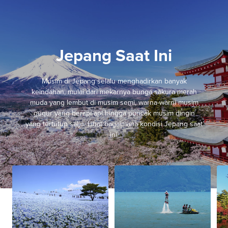
Jepang Saat Ini
Musim di Jepang selalu menghadirkan banyak
keindahan, mulai dari mekarnya bunga sakura merah
muda yang lembut di musim semi, warna-warni musim
gugur yang berapi-api hingga puncak musim dingin
yang tertutup salju. Lihat bagaimana kondisi Jepang saat
ini.