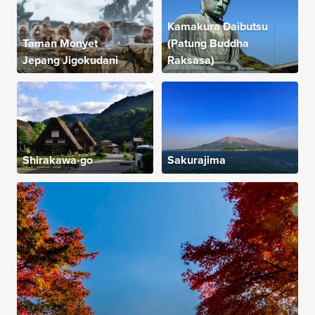
Kamakura Daibutsu
Taman Monyet
(Patung Buddha
Jepang Jigokudani
Raksasa)
Shirakawa-go
Sakurajima