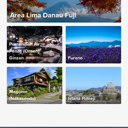
Area Lima Danau Fuji
Pemandian Air
Panas (Onsen)
Ginzan
Furano
Magome
(Nakasendo)
Istana Himeji