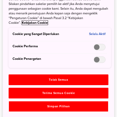
Silakan pindahkan sakelar pemilih ke aktif jika Anda menyetujui
penggunaan sebagian cookie kami. Selain itu, Anda dapat mengubah
atau menarik persetujuan Anda kapan saja dengan mengeklik
“Pengaturan Cookie” di bawah Pasal 3.2 “Kebijakan
Cookie”.
Kebijakan Cookie
Untuk
Wisatawan
Cookie yang Sangat Diperlukan
FAQ
Selalu Aktif
Paket Wisata
Berpemandu
Cookie Performa
Cookie Penargetan
Tolak Semua
Informasi jika
Tindakan
mengalami
Terima Semua Cookie
Pencegahan
sakit atau
cedera
Simpan Pilihan