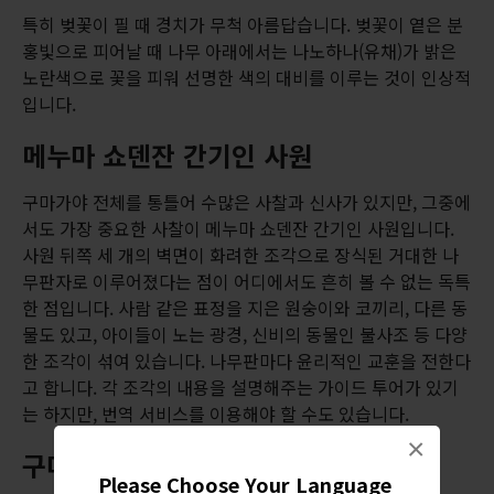
특히 벚꽃이 필 때 경치가 무척 아름답습니다. 벚꽃이 옅은 분
홍빛으로 피어날 때 나무 아래에서는 나노하나(유채)가 밝은
노란색으로 꽃을 피워 선명한 색의 대비를 이루는 것이 인상적
입니다.
메누마 쇼덴잔 간기인 사원
구마가야 전체를 통틀어 수많은 사찰과 신사가 있지만, 그중에
서도 가장 중요한 사찰이 메누마 쇼덴잔 간기인 사원입니다.
사원 뒤쪽 세 개의 벽면이 화려한 조각으로 장식된 거대한 나
무판자로 이루어졌다는 점이 어디에서도 흔히 볼 수 없는 독특
한 점입니다. 사람 같은 표정을 지은 원숭이와 코끼리, 다른 동
물도 있고, 아이들이 노는 광경, 신비의 동물인 불사조 등 다양
한 조각이 섞여 있습니다. 나무판마다 윤리적인 교훈을 전한다
고 합니다. 각 조각의 내용을 설명해주는 가이드 투어가 있기
는 하지만, 번역 서비스를 이용해야 할 수도 있습니다.
×
구마가야 우치와 축제
Please Choose Your Language