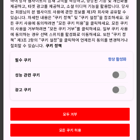
하여 당사 웹사이트의 잠재 고객을 측정하고, 향상된 기능 및 개인화를
아라카와강과 도네강 사이,
사이타마
북쪽에 위치한 구마가
제공하고, 타겟 광고를 제공하고, 소셜 미디어 기능을 활용합니다. 당사
야는 도쿄 여행을 하다 잠시 들르기 좋은 관광지입니다. 사찰
는 회원님의 본 웹사이트 사용에 관한 정보를 제3자 회사와 공유할 수
있습니다. 자세한 내용은 “쿠키 정책” 및 “쿠키 설정”을 참조하세요. 모
과 신사, 축제, 오래된 묘역, 그리고 유서 깊은 증기 기관차까지
든 쿠키 사용에 동의하려면 “모든 쿠키 허용”을 클릭하세요. 모든 쿠키
있어 일 년 내내 언제든 볼거리가 많은 고장입니다.
의 사용을 거부하려면 “모든 쿠키 거부”를 클릭하세요. 일부 쿠키 사용
에 동의하는 경우 선택 스위치를 활성화로 이동하세요. 또한 “쿠키 정
책” 제3조 2항의 “쿠키 설정”을 클릭하여 언제든지 동의를 변경하거나
철회할 수 있습니다.
쿠키 정책
놓치지 마세요
항상 활성화
필수 쿠키
화려한 목조 조각과 뛰어난 내부 장식이 돋보이는
성능 관련 쿠키
메누마 쇼덴잔 간기인 사원
수레 행렬과 신여인 미코시, 대북 연주 대회로 요약
광고 쿠키
되는 구마가야 우치와 축제
아라카와강 기슭에서 즐기는 벚꽃놀이
모두 거부
모든 쿠키 허용
오시는 길