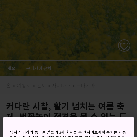
개요
구마갸아 근처
홈
여행지
간토
사이타마
구마갸아
커다란 사찰, 활기 넘치는 여름 축
제, 벚꽃놀이 절경을 볼 수 있는 도
시
당사와 귀하의 동의를 받은 제3자 회사는 본 웹사이트에서 쿠키를 사용