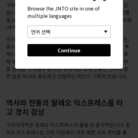
구마가야의 축제는 여름철 기온 축제 중 최고로 정평이 나 있
Browse the JNTO site in one of
습니다. 이 축제의 이름은 워낙 더운 지방이다 보니 축제 행렬
multiple languages
을 보러 나온 구경꾼에게 더위를 식히라고 상점 주인이 손부채
(우치와)를 나눠준 전통에서 기인했다고 합니다.
축제
에서는 색색의 축제용 수레 행렬, 신여인 미코시 행진,
음악, 특별 이벤트가 벌어지며 먹고 마실 것도 풍성합니다. 축
Continue
제의 메인 이벤트는 대북 연주 대회입니다. 건장한 장정이 축
제 행렬에 나온 수레에 올라 공연을 펼치며 훌륭한 연주 솜씨
로 상대를 이겨내야 합니다. 수레에는 초대 천황인 진무와 같
은 일본 역사상 중요하고 전설적인 위인이 그려져 있습니다.
역사와 전통의 팔레오 익스프레스를 타
고 경치 감상
구마가야역은 팔레오 익스프레스의 출발 및 종착역입니다. 팔
레오 익스프레스는 간토 지방에서 가장 예쁜 산속 경치를 볼