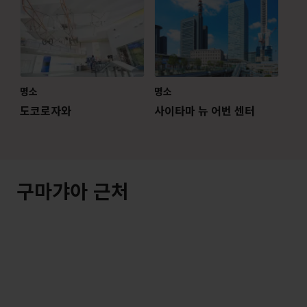
명소
명소
도코로자와
사이타마 뉴 어번 센터
구마갸아 근처