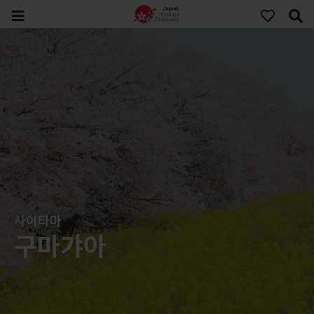
사이타마
구마갸아