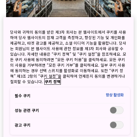
오사카 우메키타(Umekita) 구역에 위치한 Waldorf Astoria
당사와 귀하의 동의를 받은 제3자 회사는 본 웹사이트에서 쿠키를 사용
하여 당사 웹사이트의 잠재 고객을 측정하고, 향상된 기능 및 개인화를
Osaka(월도프 아스토리아 오사카)는 2024년에 문을 연 럭셔
제공하고, 타겟 광고를 제공하고, 소셜 미디어 기능을 활용합니다. 당사
리 5성급 호텔입니다.
는 회원님의 본 웹사이트 사용에 관한 정보를 제3자 회사와 공유할 수
있습니다. 자세한 내용은 “쿠키 정책” 및 “쿠키 설정”을 참조하세요. 모
월도프 아스토리아 오사카는 간사이의 심장부에서 럭셔리의
든 쿠키 사용에 동의하려면 “모든 쿠키 허용”을 클릭하세요. 모든 쿠키
새로운 기준을 세우고 있습니다. 2025년 Asia’s Leading
의 사용을 거부하려면 “모든 쿠키 거부”를 클릭하세요. 일부 쿠키 사용
New Hotel 을 수상 하여 세계적 명성을 입증한 이곳은, 일본
에 동의하는 경우 선택 스위치를 활성화로 이동하세요. 또한 “쿠키 정
책” 제3조 2항의 “쿠키 설정”을 클릭하여 언제든지 동의를 변경하거나
전통 쇼지가미(장지, 창호지)와 아르데코 디자인이 어우러진
철회할 수 있습니다.
쿠키 정책
공간에서 도시의 파노라마 뷰를 감상하며 세계적 수준의 다이
닝과 스파를 즐길 수 있습니다.
항상 활성화
필수 쿠키
비즈니스와 이벤트를 위한 최첨단 MICE 시설도 완비되어 있
습니다. 극장형 최대 576명(연회 300명) 가능한 그랜드 볼룸
성능 관련 쿠키
을 비롯하여, 프라이빗 미팅룸까지 다양한 크기의 연회장을 갖
추고, 글로벌 기업과 VIP 고객을 위한 맞춤형 서비스로 성공적
광고 쿠키
인 행사를 지원합니다.