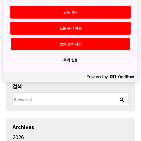
총 객실 수: 252실, 대부분 50㎡ 규모
모두 거부
주요 객실 유형:
48~53㎡ 규모의 디럭스 룸
모든 쿠키 허용
시티뷰, 코너 스위트, 펜트하우스, 프레지덴셜 스위트 등
선택 선택 저장
교통: 오사카역또는 우메다역과 인접, 도보로 약 5~10분 거리
https://www.hilton.com/ko/hotels/osawawa-waldorf-
쿠키 설정
astoria-osaka/
검색
Archives
2026