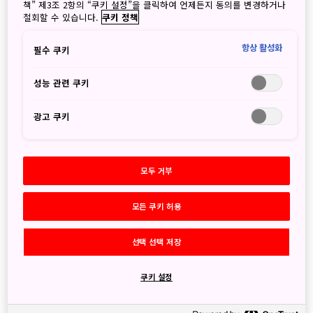
책” 제3조 2항의 “쿠키 설정”을 클릭하여 언제든지 동의를 변경하거나
2026
철회할 수 있습니다.
쿠키 정책
8월
(1)
7월
(1)
항상 활성화
필수 쿠키
6월
(3)
5월
(5)
성능 관련 쿠키
4월
(3)
3월
(2)
광고 쿠키
2월
(2)
1월
(4)
2025
모두 거부
12월
(2)
11월
(5)
모든 쿠키 허용
10월
(6)
9월
(4)
8월
(2)
선택 선택 저장
7월
(7)
6월
(3)
쿠키 설정
5월
(1)
4월
(2)