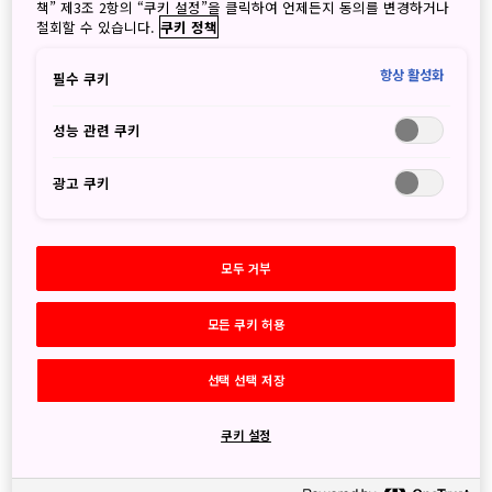
책” 제3조 2항의 “쿠키 설정”을 클릭하여 언제든지 동의를 변경하거나
2026
철회할 수 있습니다.
쿠키 정책
8월
(1)
7월
(1)
항상 활성화
필수 쿠키
6월
(3)
5월
(5)
성능 관련 쿠키
4월
(3)
3월
(2)
광고 쿠키
2월
(2)
1월
(4)
2025
모두 거부
12월
(2)
11월
(5)
모든 쿠키 허용
10월
(6)
9월
(4)
8월
(2)
선택 선택 저장
7월
(7)
6월
(3)
쿠키 설정
5월
(1)
4월
(2)