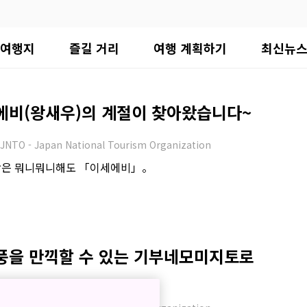
여행지
즐길 거리
여행 계획하기
최신뉴
에비(왕새우)의 계절이 찾아왔습니다~
JNTO - Japan National Tourism Organization
왕은 뭐니뭐니해도 「이세에비」。
풍을 만끽할 수 있는 기부네모미지토로