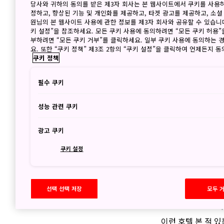
2019년 11월 1일
당사와 귀하의 동의를 받은 제3자 회사는 본 웹사이트에서 쿠키를 사용
정하고, 향상된 기능 및 개인화를 제공하고, 타겟 광고를 제공하고, 소셜
기부네의 단풍을 만
원님의 본 웹사이트 사용에 관한 정보를 제3자 회사와 공유할 수 있습니다
11월 24일까지 개
키 설정”을 참조하세요. 모든 쿠키 사용에 동의하려면 “모든 쿠키 허용”
부하려면 “모든 쿠키 거부”를 클릭하세요. 일부 쿠키 사용에 동의하는 
요. 또한 “쿠키 정책” 제3조 2항의 “쿠키 설정”을 클릭하여 언제든지 
쿠키 정책
올해도 「나
찾아왔습니다
필수 쿠키
성능 관련 쿠키
2019년 11월 1일
일본 최대급의 스케
광고 쿠키
했습니다.
쿠키 설정
직접 가 본 
선택 선택 저장
모두 
2019년 10월 25일
이런 호텔 본 적 