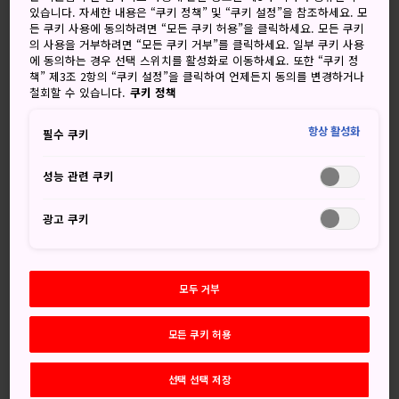
있습니다. 자세한 내용은 “쿠키 정책” 및 “쿠키 설정”을 참조하세요. 모
보를 수시로 확인해 주세요.
든 쿠키 사용에 동의하려면 “모든 쿠키 허용”을 클릭하세요. 모든 쿠키
의 사용을 거부하려면 “모든 쿠키 거부”를 클릭하세요. 일부 쿠키 사용
24시간 여는 가게도 있나요?
에 동의하는 경우 선택 스위치를 활성화로 이동하세요. 또한 “쿠키 정
책” 제3조 2항의 “쿠키 설정”을 클릭하여 언제든지 동의를 변경하거나
철회할 수 있습니다.
쿠키 정책
있습니다. 세븐일레븐과 훼미리마트, 로손을 비롯한 대부분의
편의점 및 일부 체인 레스토랑과 할인점은 공휴일에도 24시간
항상 활성화
필수 쿠키
영업합니다.
성능 관련 쿠키
일본 전철은 운행 시간이 어떻게 되나
요?
광고 쿠키
대부분의 전철은 아침 5시부터 자정까지 운행합니다.
전철 시간과 막차 시간을 확인하는 방법을 아래와 같습니다.
모두 거부
Google 지도와 NAVITIME, 또는 Japan Travel by
Navitime 등 다양한 앱을 활용하세요.
모든 쿠키 허용
전철역 전광판과 철도 회사 홈페이지에서도 찾아볼 수 있습
니다.
선택 선택 저장