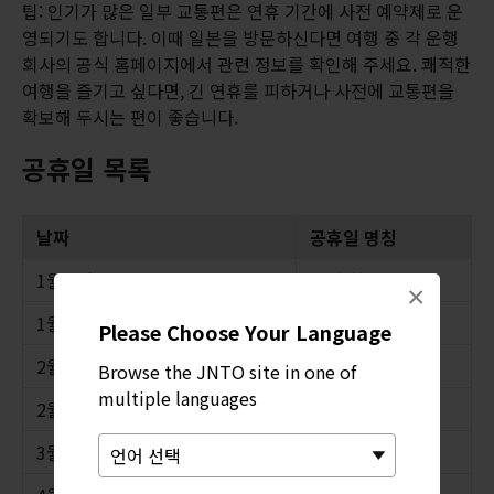
팁: 인기가 많은 일부 교통편은 연휴 기간에 사전 예약제로 운
영되기도 합니다. 이때 일본을 방문하신다면 여행 중 각 운행
회사의 공식 홈페이지에서 관련 정보를 확인해 주세요. 쾌적한
여행을 즐기고 싶다면, 긴 연휴를 피하거나 사전에 교통편을
확보해 두시는 편이 좋습니다.
공휴일 목록
날짜
공휴일 명칭
1월 1일
새해 첫날
×
1월 둘째 주 월요일
성년의 날
Please Choose Your Language
2월 11일
건국 기념일
Browse the JNTO site in one of
multiple languages
2월 23일
천황 탄생일
3월 20일 또는 3월 21일*
춘분