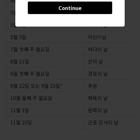
4월 29일
쇼와의 날
Continue
5월 3일
헌법 기념일
5월 4일
녹색의 날
5월 5일
어린이날
7월 셋째 주 월요일
바다의 날
8월 11일
산의 날
9월 셋째 주 월요일
경로의 날
9월 22일 또는 9월 23일*
추분
10월 둘째 주 월요일
체육의 날
11월 3일
문화의 날
11월 23일
근로 감사의 날