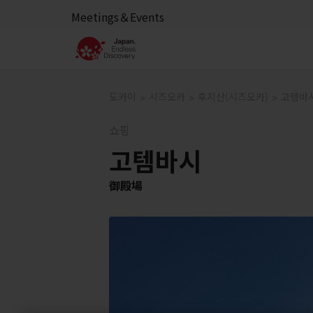
Meetings＆Events
도카이
시즈오카
후지산(시즈오카)
고템바
쇼핑
고템바시
御殿場