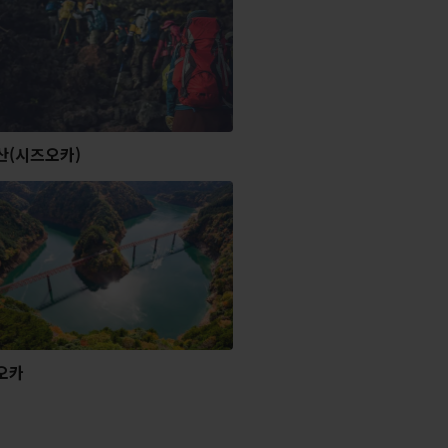
산(시즈오카)
오카