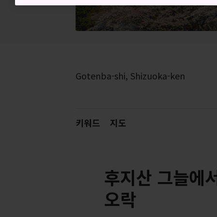
Gotenba-shi, Shizuoka-ken
키워드
지도
후지산 그늘에서
오락