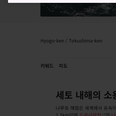
Hyogo-ken / Tokushima-ken
키워드
지도
세토 내해의 소
나루토 해협은 세계에서 유속이
1.3km이며
도쿠시마현
의
나