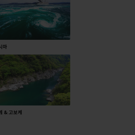
시마
케 & 고보케