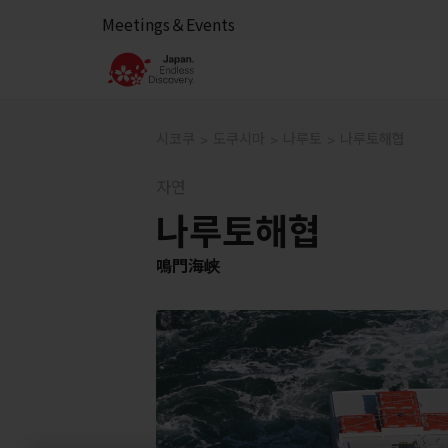
Meetings＆Events
시코쿠
도쿠시마
나루토
나루토해협
자연
나루토해협
鳴門海峡