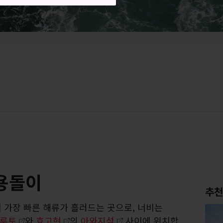
용돌이
추천
 가장 빠른 해류가 흘러드는 곳으로, 너비는
루토
와
효고현
의
아와지섬
사이에 위치합