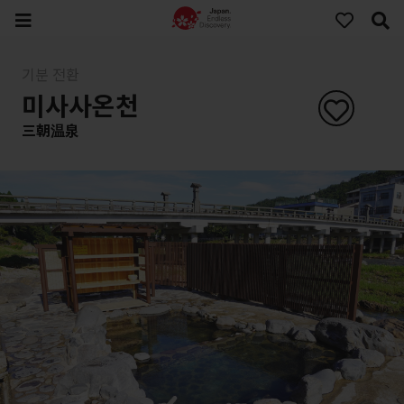
기분 전환
미사사온천
三朝温泉