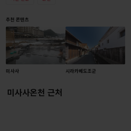
추천 콘텐츠
미사사
시라카베도조군
미사사온천 근처