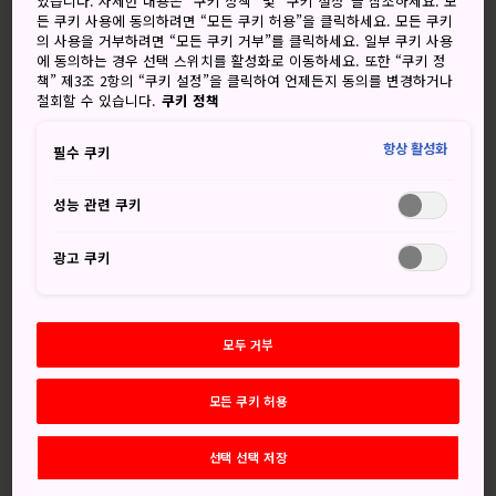
있습니다. 자세한 내용은 “쿠키 정책” 및 “쿠키 설정”을 참조하세요. 모
치료하는 데 효과적인 것으로 알려져 있습니다.
든 쿠키 사용에 동의하려면 “모든 쿠키 허용”을 클릭하세요. 모든 쿠키
의 사용을 거부하려면 “모든 쿠키 거부”를 클릭하세요. 일부 쿠키 사용
온천욕을 마치면, 숲속을 산책하면서 영혼까지 상쾌해지는 느
에 동의하는 경우 선택 스위치를 활성화로 이동하세요. 또한 “쿠키 정
낌을 만끽하세요. 숲을 산책하면 기분이 좋아진다는 사실은 이
책” 제3조 2항의 “쿠키 설정”을 클릭하여 언제든지 동의를 변경하거나
철회할 수 있습니다.
쿠키 정책
미 과학적으로 입증된 지 오래입니다. 산림욕이라는 용어가 따
로 존재할 정도죠. 혹시 싱글이시라면 고이다니 다리를 방문해
항상 활성화
필수 쿠키
보시는 건 어떨까요? 전설에 따르면 고이다니 다리의 개구리
가 배우자를 찾아준다고 합니다.
성능 관련 쿠키
광고 쿠키
놓치지 마세요
모두 거부
세계 굴지의 라듐 온천 체험하기
문지르면 인연을 맺어준다는 전설의 가지카 개구리
모든 쿠키 허용
가 있는 고이다니 다리 방문하기
정신을 맑게 해주는 산림욕 즐기기
선택 선택 저장