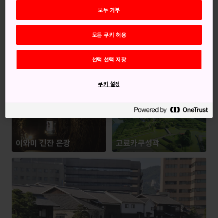
히로시마원폭돔
모두 거부
모든 쿠키 허용
선택 선택 저장
요나구니수중유적
하시마(군함도)
쿠키 설정
이와미 긴잔 은광
고료카쿠성곽