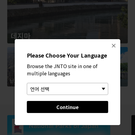
데지마
×
Please Choose Your Language
Browse the JNTO site in one of
multiple languages
닌토쿠천황릉
고쿄와 그 주변
Continue