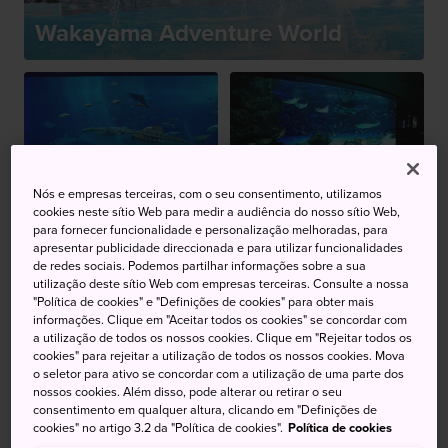
Wakayama Adventure World
Aquário Churaumi
de Okinawa
Aquário Sunshine
Nós e empresas terceiras, com o seu consentimento, utilizamos
cookies neste sítio Web para medir a audiência do nosso sítio Web,
para fornecer funcionalidade e personalização melhoradas, para
apresentar publicidade direccionada e para utilizar funcionalidades
de redes sociais. Podemos partilhar informações sobre a sua
Yokohama
utilização deste sítio Web com empresas terceiras. Consulte a nossa
Hakkeijima Sea
Jardim zoológico de
"Política de cookies" e "Definições de cookies" para obter mais
informações. Clique em "Aceitar todos os cookies" se concordar com
Paradise
Izu Shaboten
a utilização de todos os nossos cookies. Clique em "Rejeitar todos os
cookies" para rejeitar a utilização de todos os nossos cookies. Mova
o seletor para ativo se concordar com a utilização de uma parte dos
nossos cookies. Além disso, pode alterar ou retirar o seu
consentimento em qualquer altura, clicando em "Definições de
cookies" no artigo 3.2 da "Política de cookies".
Política de cookies