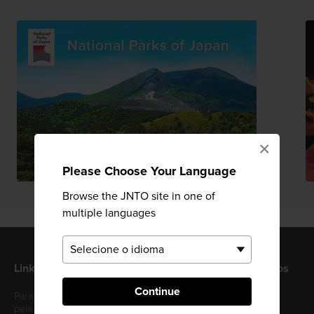
×
Please Choose Your Language
Browse the JNTO site in one of
multiple languages
Links úteis
Locais JNTO relacionados
Continue
Para quem viaja ao Japão
JNTO Corporate Website
pela primeira vez