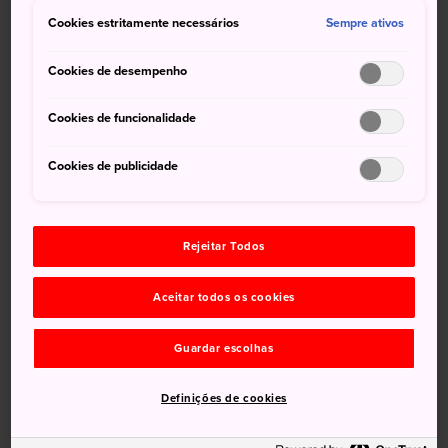
Cookies estritamente necessários
Sempre ativos
Cookies de desempenho
Cookies de funcionalidade
Zoológico de Ueno
Cookies de publicidade
Rejeitar Todos
Parque dos
macacos de
Zoológico de
Aceitar todos os cookies
Takasakiyama
Asahiyama
Guardar escolhas
Jardim Botânico e
Definições de cookies
Zoológico de
Higashiyama
Aquário de Toba