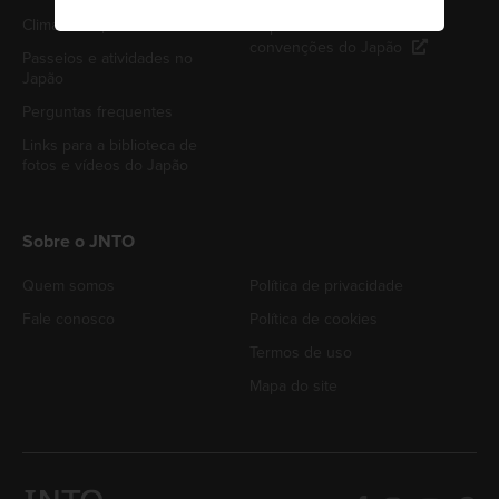
Clima no Japão
Departamento de
convenções do Japão
Passeios e atividades no
Japão
Perguntas frequentes
Links para a biblioteca de
fotos e vídeos do Japão
Sobre o JNTO
Quem somos
Política de privacidade
Fale conosco
Política de cookies
Termos de uso
Mapa do site