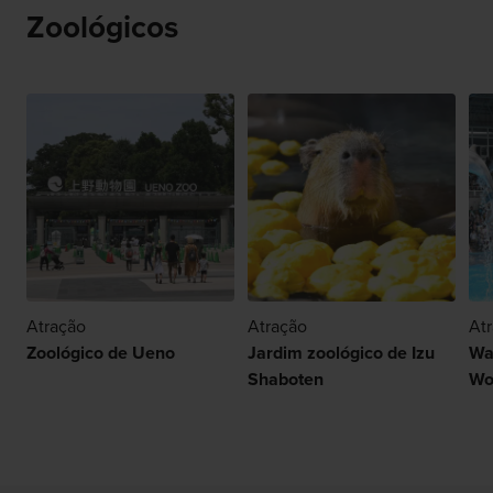
Zoológicos
Atração
Atração
At
Zoológico de Ueno
Jardim zoológico de Izu
Wa
Shaboten
Wo