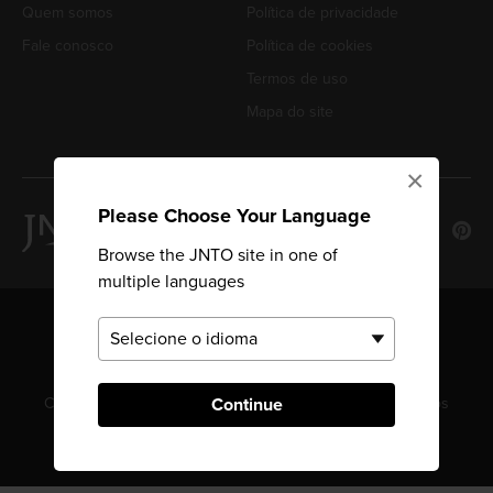
Quem somos
Política de privacidade
Fale conosco
Política de cookies
Termos de uso
Mapa do site
×
Please Choose Your Language
Browse the JNTO site in one of
multiple languages
Continue
Copyright © Japan National Tourism Organization. Todos os
direitos reservados.