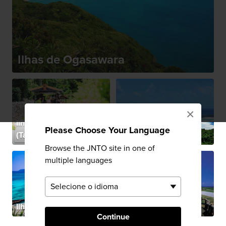
Ilhas de Ogasawara
×
Ilha de Taketomi
Please Choose Your Language
(Taketomijima)
Ilha de Tanegashima
Browse the JNTO site in one of
multiple languages
Ilha Amami Oshima
A Ilha Miyako
Continue