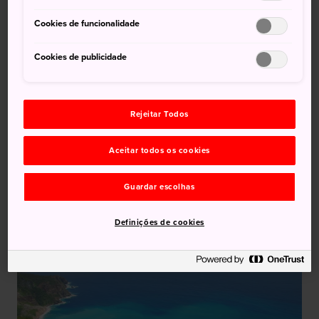
Ilha Ishigaki
Cookies de funcionalidade
Cookies de publicidade
Ilha de Yoron
Ilha dos Gatos
(Yoronjima)
(Tashirojima)
Rejeitar Todos
Aceitar todos os cookies
Guardar escolhas
Ilha do Coelho
Ilha Iriomote
(Okunoshima)
(Iriomotejima)
Definições de cookies