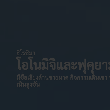
ฮิโรชิมา
โอโนมิจิและฟุคุย
มีชื่อเสียงด้านชายหาด กิจกรรมเดินเขา ป
เนินสูงชัน