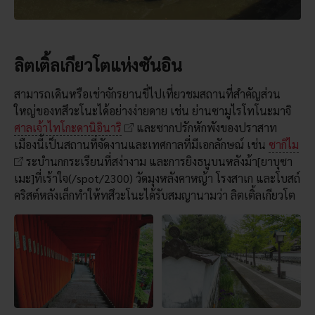
ลิตเติ้ลเกียวโตแห่งซันอิน
สามารถเดินหรือเช่าจักรยานขี่ไปเที่ยวชมสถานที่สำคัญส่วน
ใหญ่ของทสึวะโนะได้อย่างง่ายดาย เช่น ย่านซามูไรโทโนะมาจิ
ศาลเจ้าไทโกะดานิอินาริ
และซากปรักหักพังของปราสาท
เมืองนี้เป็นสถานที่จัดงานและเทศกาลที่มีเอกลักษณ์ เช่น
ซากิไม
ระบำนกกระเรียนที่สง่างาม และการยิงธนูบนหลังม้า[ยาบุซา
เมะ]ที่เร้าใจ(/spot/2300) วัดมุงหลังคาหญ้า โรงสาเก และโบสถ์
คริสต์หลังเล็กทำให้ทสึวะโนะได้รับสมญานามว่า ลิตเติ้ลเกียวโต