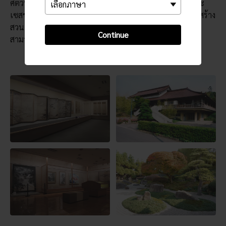
ศตวรรษที่ 7 ผู้ได้รับการยกย่องว่าเป็น “เทพแห่งบทกวี” และ
เซสชุ โทโยะ ศิลปินและพระเซนผู้มีชื่อเสียง ซึ่งฝากฝีมือการสร้าง
สวนเซนที่น่าอัศจรรย์ไว้ในวัดต่างๆ ในบริเวณใกล้เคียง คุณ
Continue
สามารถศึกษาชีวิตของท่านได้ที่พิพิธภัณฑ์อนุสรณ์เซสชุ