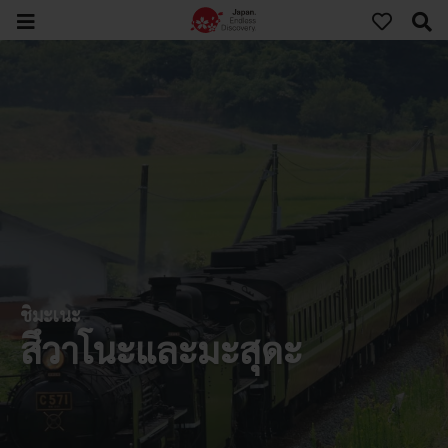
ชิมะเนะ
สึวาโนะและมะสุดะ