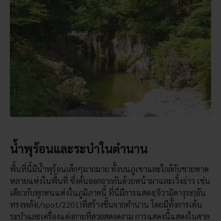
น้ำพุร้อนและระบำในตำนาน
พื้นที่นี้มีน้ำพุร้อนเล็กๆมากมาย ทั้งบนภูเขาและใกล้กับชายหาด
หลายแห่งในพื้นที่ ซึ่งคั่นออกจากกันด้วยหน้าผาและเวิ้งอ่าว เช่น
เดียวกับทุกหนแห่งในภูมิภาคนี้ ที่นี่มีการแสดง[อิวามิคางุระ]อัน
ทรงพลัง(/spot/2201)ที่สร้างขึ้นจากตำนาน โดยมีทั้งการเต้น
ระบำและเครื่องแต่งกายที่สวยสดงดงาม การแสดงนี้แสดงในศาล