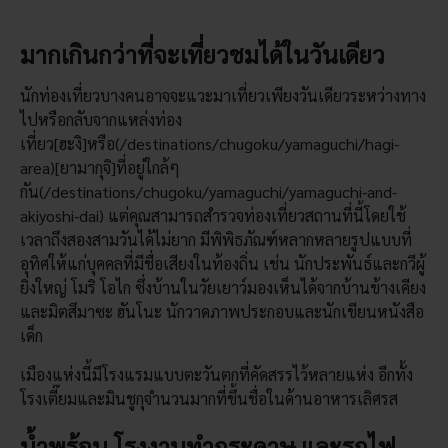
มากเกินกว่าที่จะเที่ยวชมได้ในวันเดียว
นักท่องเที่ยวบางคนอาจจะแวะมาเที่ยวเพียงวันเดียวระหว่างทาง
ไปหรือกลับจากแหล่งท่อง
เที่ยว[ฮะงิ]หรือ(/destinations/chugoku/yamaguchi/hagi-
area)[ยามากุจิ]ที่อยู่ใกล้ๆ
กัน(/destinations/chugoku/yamaguchi/yamaguchi-and-
akiyoshi-dai) แต่คุณสามารถสำรวจท่องเที่ยวสถานที่นี้โดยใช้
เวลาถึงสองสามวันได้ไม่ยาก มีพิพิธภัณฑ์หลากหลายรูปแบบที่
อุทิศให้แก่บุคคลที่มีชื่อเสียงในท้องถิ่น เช่น นักประพันธ์และกวีผู้
ยิ่งใหญ่ โมริ โอไก ซึ่งบ้านในวัยเยาว์มองเห็นได้จากบ้านข้างเคียง
และมิตสึมาซะ ฮันโนะ นักวาดภาพประกอบและนักเขียนหนังสือ
เด็ก
เมืองแห่งนี้มีโรงแรมแบบตะวันตกที่คัดสรรไว้หลายแห่ง อีกทั้ง
โรงเตี๊ยมและมินชูกุจำนวนมากที่ขึ้นชื่อในด้านอาหารเลิศรส
น้ำพุร้อน โรงงานทำกระดาษ และรถไฟ