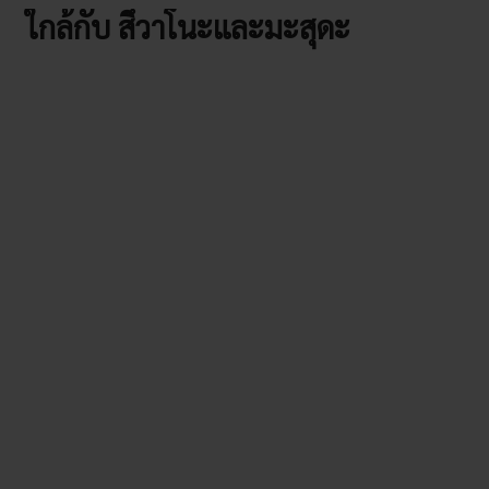
ใกล้กับ สึวาโนะและมะสุดะ