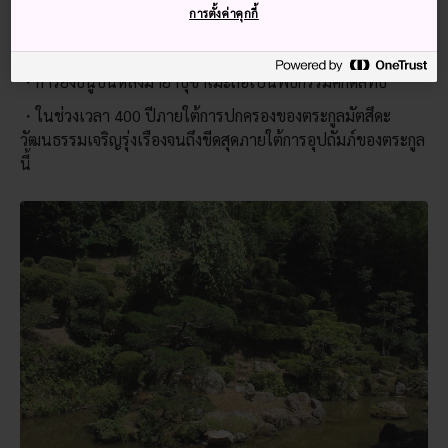
การตั้งค่าคุกกี้
ปลาคาร์พในทสึวะโนะเดิมถูกเลี้ยงไว้ในแม่น้ำลำคลองเพื่อ
เป็นเสบียงฉุกเฉินยามเกิดภาวะขาดแคลนอาหาร
การยิงธนูบนหลังม้ายาบุซาเมะถือเป็นพิธีกรรมศักดิ์สิทธิ์
ในช่วงเวลา 400 ปีภายใต้การปกครองของตระกูลมัตสึดะ
วัฒนธรรมเจริญรุ่งเรืองจนถึงขีดสุดภายใต้การอุปถัมภ์ของตระกูล
นี้