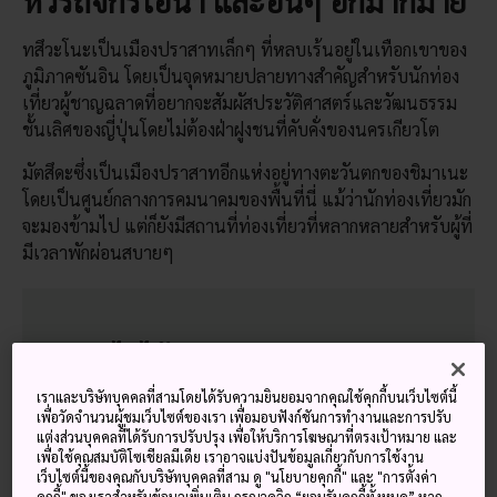
ทสึวะโนะเป็นเมืองปราสาทเล็กๆ ที่หลบเร้นอยู่ในเทือกเขาของ
ภูมิภาคซันอิน โดยเป็นจุดหมายปลายทางสำคัญสำหรับนักท่อง
เที่ยวผู้ชาญฉลาดที่อยากจะสัมผัสประวัติศาสตร์และวัฒนธรรม
ชั้นเลิศของญี่ปุ่นโดยไม่ต้องฝ่าฝูงชนที่คับคั่งของนครเกียวโต
มัตสึดะซึ่งเป็นเมืองปราสาทอีกแห่งอยู่ทางตะวันตกของชิมาเนะ
โดยเป็นศูนย์กลางการคมนาคมของพื้นที่นี่ แม้ว่านักท่องเที่ยวมัก
จะมองข้ามไป แต่ก็ยังมีสถานที่ท่องเที่ยวที่หลากหลายสำหรับผู้ที่
มีเวลาพักผ่อนสบายๆ
พลาดไม่ได้
เราและบริษัทบุคคลที่สามโดยได้รับความยินยอมจากคุณใช้คุกกี้บนเว็บไซต์นี้
ยาบุซาเมะหรือการยิงธนูบนหลังม้าที่เร้าใจ
เพื่อวัดจำนวนผู้ชมเว็บไซต์ของเรา เพื่อมอบฟังก์ชันการทำงานและการปรับ
แต่งส่วนบุคคลที่ได้รับการปรับปรุง เพื่อให้บริการโฆษณาที่ตรงเป้าหมาย และ
สวนเซนที่ออกแบบโดยพระเซสชุ และนักวาดภาพ
เพื่อใช้คุณสมบัติโซเชียลมีเดีย เราอาจแบ่งปันข้อมูลเกี่ยวกับการใช้งาน
ทิวทัศน์นามกระเดื่อง
เว็บไซต์นี้ของคุณกับบริษัทบุคคลที่สาม ดู "นโยบายคุกกี้" และ "การตั้งค่า