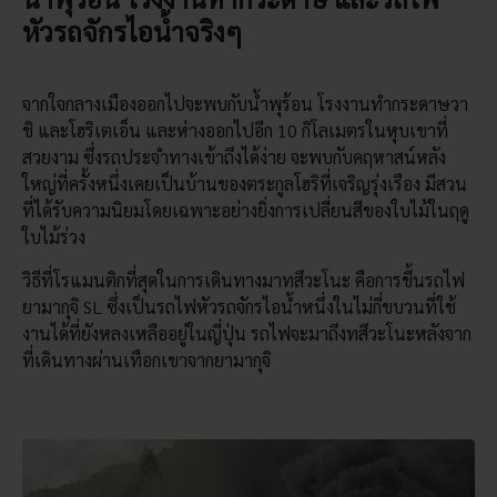
หัวรถจักรไอน้ำจริงๆ
จากใจกลางเมืองออกไปจะพบกับน้ำพุร้อน โรงงานทำกระดาษวา
ชิ และโฮริเตเอ็น และห่างออกไปอีก 10 กิโลเมตรในหุบเขาที่
สวยงาม ซึ่งรถประจำทางเข้าถึงได้ง่าย จะพบกับคฤหาสน์หลัง
ใหญ่ที่ครั้งหนึ่งเคยเป็นบ้านของตระกูลโฮริที่เจริญรุ่งเรือง มีสวน
ที่ได้รับความนิยมโดยเฉพาะอย่างยิ่งการเปลี่ยนสีของใบไม้ในฤดู
ใบไม้ร่วง
วิธีที่โรแมนติกที่สุดในการเดินทางมาทสึวะโนะ คือการขึ้นรถไฟ
ยามากุจิ SL ซึ่งเป็นรถไฟหัวรถจักรไอน้ำหนึ่งในไม่กี่ขบวนที่ใช้
งานได้ที่ยังหลงเหลืออยู่ในญี่ปุ่น รถไฟจะมาถึงทสึวะโนะหลังจาก
ที่เดินทางผ่านเทือกเขาจากยามากุจิ