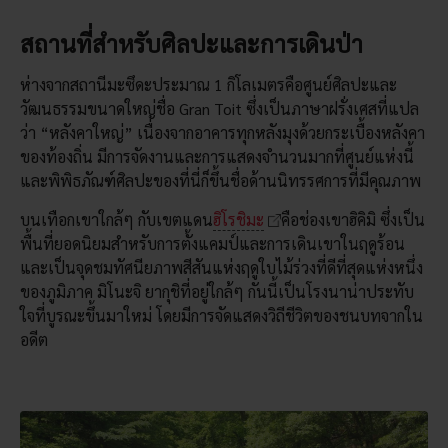
สถานที่สำหรับศิลปะและการเดินป่า
ห่างจากสถานีมะซึดะประมาณ 1 กิโลเมตรคือศูนย์ศิลปะและ
วัฒนธรรมขนาดใหญ่ชื่อ Gran Toit ซึ่งเป็นภาษาฝรั่งเศสที่แปล
ว่า “หลังคาใหญ่” เนื่องจากอาคารทุกหลังมุงด้วยกระเบื้องหลังคา
ของท้องถิ่น มีการจัดงานและการแสดงจำนวนมากที่ศูนย์แห่งนี้
และพิพิธภัณฑ์ศิลปะของที่นี่ก็ขึ้นชื่อด้านนิทรรศการที่มีคุณภาพ
บนเทือกเขาใกล้ๆ กับเขตแดน
ฮิโรชิมะ
คือช่องเขาฮิคิมิ ซึ่งเป็น
พื้นที่ยอดนิยมสำหรับการตั้งแคมป์และการเดินเขาในฤดูร้อน
และเป็นจุดชมทัศนียภาพสีสันแห่งฤดูใบไม้ร่วงที่ดีที่สุดแห่งหนึ่ง
ของภูมิภาค มิโนะจิ ยากุชิที่อยู่ใกล้ๆ กันนี้เป็นโรงนาน่าประทับ
ใจที่บูรณะขึ้นมาใหม่ โดยมีการจัดแสดงวิถีชีวิตของชนบทจากใน
อดีต