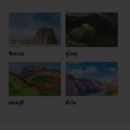
ชิมะเนะ
ชูโงะคุ
ยะมะงุชิ
คันโต