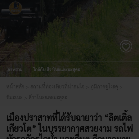
ภาพรวม
ใกล้กับ สึวาโนะและมะสุดะ
หน้าหลัก
สถานที่ท่องเที่ยวที่น่าสนใจ
ภูมิภาคชูโงะคุ
ชิมะเนะ
สึวาโนะและมะสุดะ
เมืองปราสาทที่ได้รับฉายาว่า “ลิตเติ้ล
เกียวโต” ในบรรยากาศสวยงาม รถไฟ
หัวรถจักรไอน้ำ และอื่นๆ อีกมากมาย