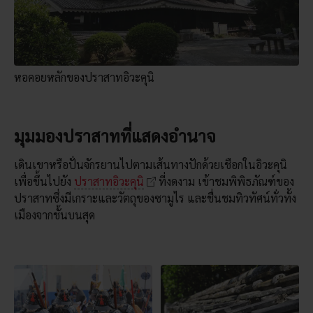
หอคอยหลักของปราสาทอิวะคุนิ
มุมมองปราสาทที่แสดงอำนาจ
เดินเขาหรือปั่นจักรยานไปตามเส้นทางปักด้วยเชือกในอิวะคุนิ
เพื่อขึ้นไปยัง
ปราสาทอิวะคุนิ
ที่งดงาม เข้าชมพิพิธภัณฑ์ของ
ปราสาทซึ่งมีเกราะและวัตถุของซามูไร และชื่นชมทิวทัศน์ทั่วทั้ง
เมืองจากชั้นบนสุด