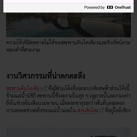
ความโค้งที่ผิดพลาดไม่ได้ของสะพานคินไตเคียวและทิวทัศน์ยาม
พลบค่ำที่สวยงาม
งานวิศวกรรมที่น่าตกตะลึง
สะพานคินไตเคียว
ซึ่งมีส่วนโค้งที่ออกแบบพิเศษห้าส่วนโค้งนี้
ข้ามแม่น้ำนิชิกิ สะพานนี้ซึ่งงดงามในทุก ๆ ฤดูกาลนั้นงดงามอย่า
ยิ่งในช่วงต้นเดือนเมษายน เมื่อดอกซากุระกว่าพันต้นออกดอก
บานตลอดช่วงตลิ่งของแม่น้ำและใน
สวนคิกโคะ
ที่อยู่ใกล้เคียง