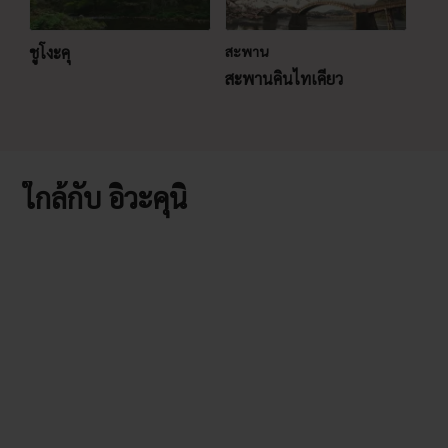
ชูโงะคุ
สะพาน
สะพานคินไทเคียว
ใกล้กับ อิวะคุนิ