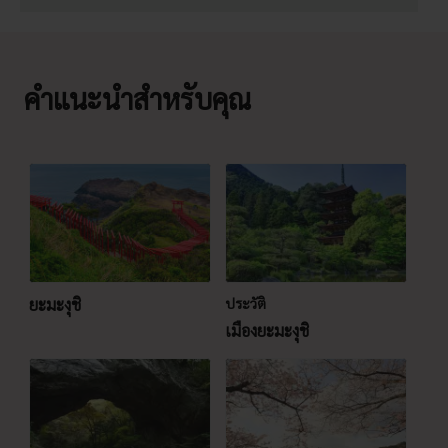
คำแนะนำสำหรับคุณ
ยะมะงุชิ
ประวัติ
เมืองยะมะงุชิ