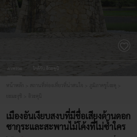
ภาพรวม
ใกล้กับ อิวะคุนิ
หน้าหลัก
สถานที่ท่องเที่ยวที่น่าสนใจ
ภูมิภาคชูโงะคุ
ยะมะงุชิ
อิวะคุนิ
เมืองอันเงียบสงบที่มีชื่อเสียงด้านดอก
ซากุระและสะพานไม้โค้งที่ไม่ซ้ำใคร