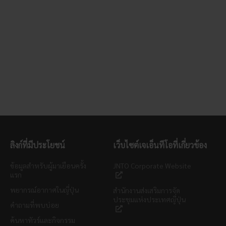
ลิงก์ที่มีประโยชน์
เว็บไซต์เจเอ็นทีโอที่เกี่ยวข้อง
ข้อมูลสำหรับผู้มาเยือนครั้ง
JNTO Corporate Website
แรก
พยากรณ์อากาศในญี่ปุ่น
สำนักงานส่งเสริมการจัด
ประชุมแห่งประเทศญี่ปุ่น
คำถามที่พบบ่อย
ค้นหาทัวร์และกิจกรรม