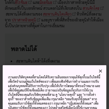
ใกล้กับ
ฮิโรชิมะ
และ
มิยะจิมะ
เมืองปราสาทอิวะคุนินี้มี
ลักษณะที่เป็นเอกลักษณ์ สวนดอกไม้ที่เงียบสงบใน
สวนคิกโคะ
สะพานโค้งที่งดงามของ
สะพานคินไตเคียว
ทิวทัศน์ที่งดงาม
จาก
ปราสาทอิวะคุนิ
และงูขาวศักดิ์สิทธิ์ของอิวะคุนิทำให้เมือง
นี้เป็นปลายทางที่คุ้มค่าในการเยี่ยมชม
พลาดไม่ได้
สะพานคินไตห้าโค้งที่งดงาม
ปราสาทอิวะคุนิและทิวทัศน์จากภูเขาชิโรยามะ
ทานอิวะคุนิซูชิซึ่งเป็นซูชิบีบแบบท้องถิ่น
เราและบริษัทบุคคลที่สามโดยได้รับความยินยอมจากคุณใช้คุกกี้บนเว็บไซต์นี้
เพื่อวัดจำนวนผู้ชมเว็บไซต์ของเรา เพื่อมอบฟังก์ชันการทำงานและการปรับ
แต่งส่วนบุคคลที่ได้รับการปรับปรุง เพื่อให้บริการโฆษณาที่ตรงเป้าหมาย และ
เพื่อใช้คุณสมบัติโซเชียลมีเดีย เราอาจแบ่งปันข้อมูลเกี่ยวกับการใช้งาน
เว็บไซต์นี้ของคุณกับบริษัทบุคคลที่สาม ดู "นโยบายคุกกี้" และ "การตั้งค่า
วิธีการเดินทาง
คุกกี้" ของเราสำหรับข้อมูลเพิ่มเติม กรุณาคลิก “ยอมรับคุกกี้ทั้งหมด” หาก
คุณยอมรับการใช้คุกกี้ทั้งหมดของเรา กรุณาคลิก “ปฏิเสธคุกกี้ทั้งหมด” เพื่อ
ปฏิเสธการใช้คุกกี้ทั้งหมดของเรา โปรดย้ายสวิตช์เลือกไปที่ใช้งานหากคุณ