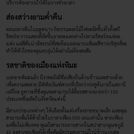
บริการห้องอาบน้ำได้ในบางช่วงเวลา
ส่องสว่างยามค่ำคืน
ตอนกลางคืนในฤดูหนาว กิจกรรมดอกไม้ไฟจะจัดขึ้นทั่วทั้งสกี
รีสอร์ท การแสดงที่จัดขึ้นอาจจะแตกต่างไปตามรีสอร์ทแต่ละ
แห่ง แต่สีสันน่าอัศจรรย์ที่สะท้อนออกมาบนหิมะสีขาวบริสุทธิ์จะ
ทำให้หัวใจของคุณอบอุ่นได้อย่างไม่ต้องสงสัย
รสชาติของเมืองแห่งหิมะ
นอกจากหิมะแล้ว นีงาตะยังมีชื่อเสียงในด้านข้าวและสาเกด้วย
เพื่อความสะดวก มีพิพิธภัณฑ์สาเกที่เรียกว่าปงชูคังภายในสถานี
เอจิโกะ ยูซาวะที่ซึ่งคุณจะสามารถได้ลิ้มรสสาเกมากกว่า 100
ประเภทซึ่งผลิตในจังหวัดแห่งนี้
มีสาเกประเภทต่างๆ ให้เลือกตั้งแต่เครื่องขายขนาดเล็ก และคุณ
สามารถดื่มได้ห้าถ้วยในราคาเพียง 500 เยนเท่านั้น หากเพียง
แค่ดื่มไม่เพียงพอ คุณยังสามารถอาบสาเกในสปาสาเกอุณหภูมิ
41 องศาเซลเซียสได้เพื่อสัมผัสประสบการณ์ไวน์ข้าวแบบสุด