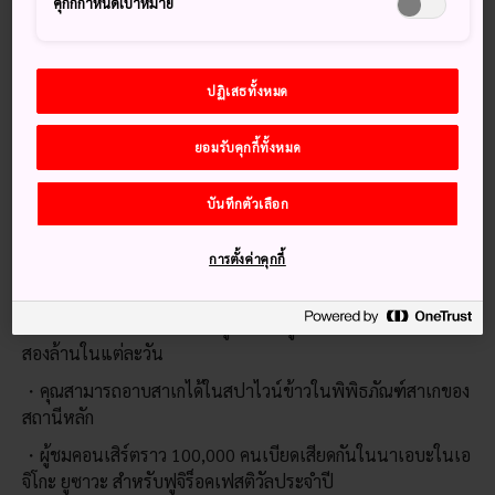
คุกกี้กำหนดเป้าหมาย
สามารถเดินทางไปยังเอจิโกะ ยูซาวะได้อย่างง่ายดายทางรถไฟ
หรือรถยนต์
สำหรับทางรถไฟ สถานีเอจิโกะ ยูซาวะห่างจากโตเกียว
ปฏิเสธทั้งหมด
ประมาณ 80 นาทีในสายรถไฟเจอาร์โจเอ็ทสึ ชินคันเซนจาก
สถานีโตเกียวหรืออุเอโนะ
ยอมรับคุกกี้ทั้งหมด
ทางรถยนต์จะใช้เวลาประมาณสองชั่วโมงเพื่อขับจากโตเกียว
บนเส้นทางหลวงคาเน็ทสุ ชุมทางที่ใกล้ที่สุดคือยูซาวะ ไอซี
บันทึกตัวเลือก
การตั้งค่าคุกกี้
เกร็ดน่าสนใจ
ลานสกี 12 แห่งในเอจิโกะยูซาวะดึงดูดนักเล่นสกีได้มากกว่า
สองล้านในแต่ละวัน
คุณสามารถอาบสาเกได้ในสปาไวน์ข้าวในพิพิธภัณฑ์สาเกของ
สถานีหลัก
ผู้ชมคอนเสิร์ตราว 100,000 คนเบียดเสียดกันในนาเอบะในเอ
จิโกะ ยูซาวะ สำหรับฟูจิร็อคเฟสติวัลประจำปี