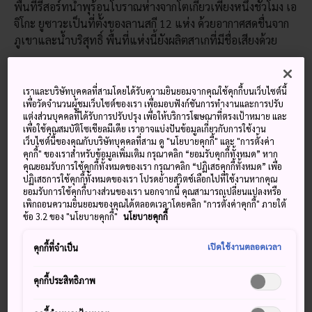
พื้นที่รีสอร์ทน้ำพุร้อนโบราณห่างจากโตเกียวเพียงหนึ่งชั่วโมง เอ
จิโกะ ยูซาวะเป็นที่ตั้งของลานสกี 12 แห่ง ด้วยอากาศสดชื่นจาก
ภูเขาและน้ำบริสุทธิ์ พื้นที่แห่งนี้ยังผลิตสาเกที่มีชื่อเสียงด้วย
เราและบริษัทบุคคลที่สามโดยได้รับความยินยอมจากคุณใช้คุกกี้บนเว็บไซต์นี้
พลาดไม่ได้
เพื่อวัดจำนวนผู้ชมเว็บไซต์ของเรา เพื่อมอบฟังก์ชันการทำงานและการปรับ
แต่งส่วนบุคคลที่ได้รับการปรับปรุง เพื่อให้บริการโฆษณาที่ตรงเป้าหมาย และ
เพื่อใช้คุณสมบัติโซเชียลมีเดีย เราอาจแบ่งปันข้อมูลเกี่ยวกับการใช้งาน
แช่ตัวเพื่อผ่อนคลายในน้ำพุร้อนหลังจากหมดวันบน
เว็บไซต์นี้ของคุณกับบริษัทบุคคลที่สาม ดู "นโยบายคุกกี้" และ "การตั้งค่า
คุกกี้" ของเราสำหรับข้อมูลเพิ่มเติม กรุณาคลิก “ยอมรับคุกกี้ทั้งหมด” หาก
เนินเขา
คุณยอมรับการใช้คุกกี้ทั้งหมดของเรา กรุณาคลิก “ปฏิเสธคุกกี้ทั้งหมด” เพื่อ
ลองดื่มสาเกนีงาตะประเภทต่างๆ ที่ปงชูคัง
ปฏิเสธการใช้คุกกี้ทั้งหมดของเรา โปรดย้ายสวิตช์เลือกไปที่ใช้งานหากคุณ
ยอมรับการใช้คุกกี้บางส่วนของเรา นอกจากนี้ คุณสามารถเปลี่ยนแปลงหรือ
สนุกไปกับดนตรีร็อกระดับโลกที่ฟูจิร็อคเฟสติวัลใน
เพิกถอนความยินยอมของคุณได้ตลอดเวลาโดยคลิก "การตั้งค่าคุกกี้" ภายใต้
ข้อ 3.2 ของ "นโยบายคุกกี้"
นโยบายคุกกี้
ช่วงฤดูร้อน
เปิดใช้งานตลอดเวลา
คุกกี้ที่จำเป็น
คุกกี้ประสิทธิภาพ
วิธีการเดินทาง