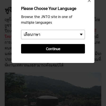
×
Please Choose Your Language
ฟูจิร็อคเฟสติวัล
Browse the JNTO site in one of
ฤดูร้อนเป็นช่วงเวลาที่ดีมากสำหรับการเยี่ยมชมเนื่องจากเอจิโกะ
multiple languages
ยูซาวะจะจัดงาน[ฟูจิร็อคเฟสติวัล]ประจำ
ปี(https://www.japan.travel/en/spot/286)ที่
นะเอะบะสกี
รีสอร์ท
ในเดือนกรกฎาคมของทุกปี งานนี้จัดขึ้นสามวัน โดยมี
การแสดงดนตรีของศิลปินชาวญี่ปุ่นและต่างชาติจากทุกประเภท
ดนตรี แฟนๆ ดนตรีร็อคกว่า 100,000 คนจะมารวมตัวกันใน
Continue
แต่ละปีรอบๆ เวทีหลักเจ็ดแห่งและเวทีเล็กอื่นๆ อีกมากมาย มีรถ
ประจำทางเดินทางโดยตรงจากเมืองที่สำคัญต่างๆ ไปยังบริเวณที่
จัดงานเทศกาลและสามารถตั้งแคมป์ได้