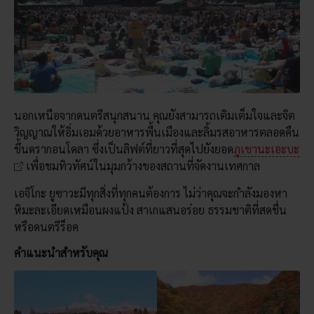
นอกเหนือจากดนตรีสนุกสนาน คุณยังสามารถเติมเต็มใจและจิต
วิญญาณให้อิ่มเอมด้วยอาหารพื้นเมืองและลิ้มรสอาหารตลอดคืน
ขึ้นดรากอนโดลา ซึ่งเป็นลิฟต์ที่ยาวที่สุดไปยังยอด
ภูเขานะเอะบะ
เพื่อชมทิวทัศน์ในมุมกว้างของสถานที่จัดงานเทศกาล
เอจิโกะ ยูซาวะมีทุกสิ่งที่ทุกคนต้องการ ไม่ว่าคุณจะกำลังมองหา
หิมะละเอียดเหมือนผงแป้ง สาเกแสนอร่อย ธรรมชาติที่สดชื่น
หรือดนตรีร็อค
คำแนะนำสำหรับคุณ