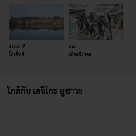
ธรรมชาติ
สาเก
โจเอ็ทสึ
เมืองนีงาคะ
ใกล้กับ เอจิโกะ ยูซาวะ