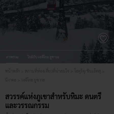
ภาพรวม
ใกล้กับ เอจิโกะ ยูซาวะ
หน้าหลัก
สถานที่ท่องเที่ยวที่น่าสนใจ
โฮคุริคุ/ชินเอ็ทสุ
นีงาตะ
เอจิโกะ ยูซาวะ
สวรรค์แห่งภูเขาสำหรับหิมะ ดนตรี
และวรรณกรรม