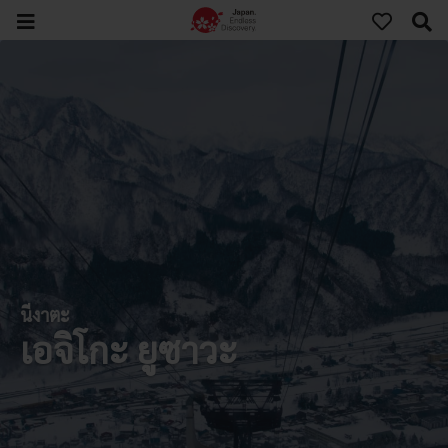
นีงาตะ
เอจิโกะ ยูซาวะ