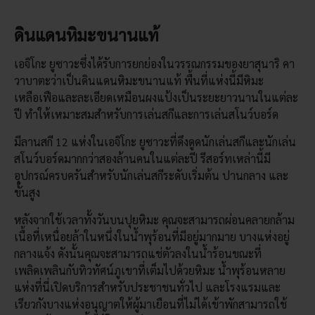
ดินแดนหิมะขนานแท้
เอจิโกะ ยูซาวะซึ่งได้รับการยกย่องในวรรณกรรมของยาสุนาริ คา
วาบาตะว่าเป็นดินแดนหิมะขนานแท้ พื้นที่แห่งนี้มีหิมะ
เหลือเฟือและละเอียดเหมือนผงแป้งเป็นระยะยาวนานในแต่ละ
ปี ทำให้เหมาะสมสำหรับการเล่นสกีและการเล่นสโนว์บอร์ด
มีลานสกี 12 แห่งในเอจิโกะ ยูซาวะที่ดึงดูดนักเล่นสกีและนักเล่น
สโนว์บอร์ดมากกว่าสองล้านคนในแต่ละปี รีสอร์ทเหล่านี้มี
อุปกรณ์ครบครันสำหรับนักเล่นสกีระดับเริ่มต้น ปานกลาง และ
ขั้นสูง
หลังจากใช้เวลาทั้งวันบนปุยหิมะ คุณจะสามารถผ่อนคลายกล้าม
เนื้อที่เหนื่อยล้าในหนึ่งในน้ำพุร้อนที่มีอยู่มากมาย บางแห่งอยู่
กลางแจ้ง ดังนั้นคุณจะสามารถแช่ตัวลงในน้ำร้อนขณะที่
เพลิดเพลินกับทิวทัศน์ภูเขาที่เต็มไปด้วยหิมะ น้ำพุร้อนหลาย
แห่งที่นี่เปิดบริการสำหรับประชาชนทั่วไป และโรงแรมและ
เรียวกังบางแห่งอนุญาตให้ผู้มาเยือนที่ไม่ได้เข้าพักสามารถใช้