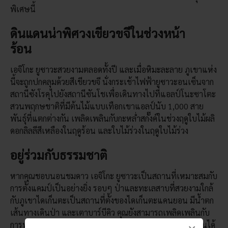
พิเศษนี้
ดินแดนน่าพิศวงเขียวขจีในช่วงหน้า
ร้อน
เอจิโกะ ยูซาวะสวยงามตลอดทั้งปี และเมื่อหิมะละลาย ภูเขาแห่ง
นี้จะถูกปกคลุมด้วยสีเขียวขจี นั่งกระเช้าไฟฟ้ายูซาวะอนเซ็นจาก
สถานีซังโรคุไปยังสถานีซันโชเพื่อเดินทางไปที่แอลป์โนะซาโตะ
สวนพฤกษชาติที่มีต้นไม้แบบเทือกเขาแอลป์นับ 1,000 สาย
พันธุ์ที่แตกต่างกัน เพลิดเพลินกับกะหล่ำสกั๊งค์ในช่วงฤดูใบไม้ผลิ
ดอกลิลลีสีเหลืองในฤดูร้อน และใบไม้ร่วงในฤดูใบไม้ร่วง
อยู่ร่วมกับธรรมชาติ
หากคุณชอบนอนชมดาว เอจิโกะ ยูซาวะเป็นสถานที่เหมาะสมกับ
การตั้งแคมป์เป็นอย่างยิ่ง รอบๆ ป่าและทะเลสาบที่สวยงามใกล้
กับภูเขาไดเก็นตะเป็นสถานที่ตั้งของไดเก็นตะแคนยอน มีน้ำตก
เส้นทางเดินป่า และเตาบาร์บีคิว คุณยังสามารถเพลิดเพลินกับ
การพายเรือแคนูและประสบการณ์เล่นแพดเดิลบอร์ดแบบยืนได้