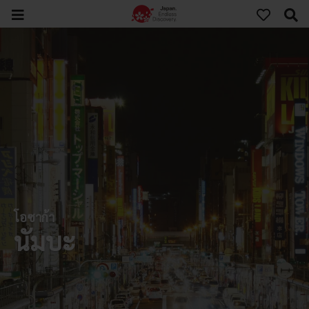
โอซาก้า
นัมบะ