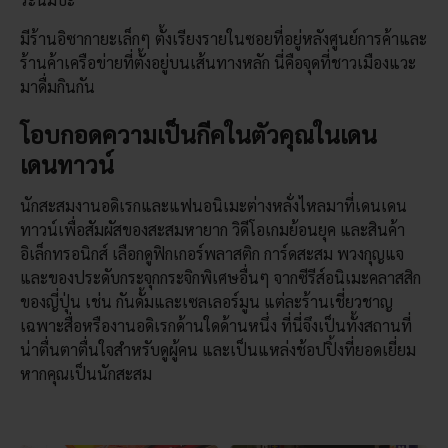
มีร้านอิซากายะเล็กๆ ตั้งเรียงรายในซอยที่อยู่หลังศูนย์การค้าและ
ร้านค้าเครือข่ายที่ตั้งอยู่บนเส้นทางหลัก นี่คือจุดที่ชาวเมืองแวะ
มาดื่มกินกัน
โอบกอดความเป็นกีคในตัวคุณในเดน
เดนทาวน์
นักสะสมงานอดิเรกและแฟนอนิเมะต่างหลั่งไหลมาที่เดนเดน
ทาวน์เพื่อสัมผัสของสะสมหายาก วิดีโอเกมย้อนยุค และสินค้า
อิเล็กทรอนิกส์ เลือกดูฟิกเกอร์พลาสติก การ์ดสะสม พวงกุญแจ
และของประดับกระจุกกระจิกพิเศษอื่นๆ จากซีรีส์อนิเมะคลาสสิก
ของญี่ปุ่น เช่น กันดั้มและเซลเลอร์มูน แต่ละร้านเชี่ยวชาญ
เฉพาะสื่อหรืองานอดิเรกด้านใดด้านหนึ่ง ที่นี่จึงเป็นทั้งสถานที่
น่าตื่นตาตื่นใจสำหรับดูผู้คน และเป็นแหล่งช้อปปิ้งที่ยอดเยี่ยม
หากคุณเป็นนักสะสม