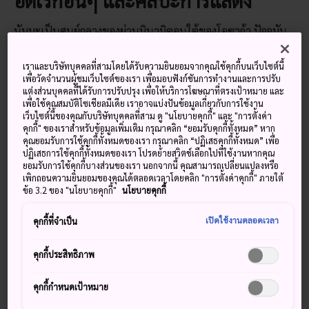
นัมบะเป็นศูนย์กลางของย่านมินามิตอนใต้ของโอซาก้า ปัจจุบัน
เป็นศูนย์กลางการคมนาคมที่แวดล้อมไปด้วยแหล่งช้อปปิ้ง ร้าน
อาหาร และสถานบันเทิงนับไม่ถ้วน คุณสามารถหาซื้อของได้
เราและบริษัทบุคคลที่สามโดยได้รับความยินยอมจากคุณใช้คุกกี้บนเว็บไซต์นี้
ครบถ้วนที่ห้างเมืองนัมบะและห้างนัมบะพาร์ค รับประทาน
เพื่อวัดจำนวนผู้ชมเว็บไซต์ของเรา เพื่อมอบฟังก์ชันการทำงานและการปรับ
แต่งส่วนบุคคลที่ได้รับการปรับปรุง เพื่อให้บริการโฆษณาที่ตรงเป้าหมาย และ
อาหารที่อุระนัมบะ และนั่งดื่มเพลินๆ ในบาร์เล็กๆ จำนวนมากที่
เพื่อใช้คุณสมบัติโซเชียลมีเดีย เราอาจแบ่งปันข้อมูลเกี่ยวกับการใช้งาน
ตั้งอยู่ในอาคารมิโซโนะซึ่งเป็นตึกสไตล์โบราณ หรือตรงไปที่เดน
เว็บไซต์นี้ของคุณกับบริษัทบุคคลที่สาม ดู "นโยบายคุกกี้" และ "การตั้งค่า
เดนทาวน์เพื่อชมการจัดวางของสะสมอนิเมะและสินค้า
คุกกี้" ของเราสำหรับข้อมูลเพิ่มเติม กรุณาคลิก “ยอมรับคุกกี้ทั้งหมด” หาก
คุณยอมรับการใช้คุกกี้ทั้งหมดของเรา กรุณาคลิก “ปฏิเสธคุกกี้ทั้งหมด” เพื่อ
อิเล็กทรอนิกส์จากพื้นจรดเพดาน
ปฏิเสธการใช้คุกกี้ทั้งหมดของเรา โปรดย้ายสวิตช์เลือกไปที่ใช้งานหากคุณ
ยอมรับการใช้คุกกี้บางส่วนของเรา นอกจากนี้ คุณสามารถเปลี่ยนแปลงหรือ
เพิกถอนความยินยอมของคุณได้ตลอดเวลาโดยคลิก "การตั้งค่าคุกกี้" ภายใต้
ข้อ 3.2 ของ "นโยบายคุกกี้"
นโยบายคุกกี้
พลาดไม่ได้
เปิดใช้งานตลอดเวลา
คุกกี้ที่จำเป็น
ทานอาหารร่วมกับชาวเมืองในอุระนัมบะ
คุกกี้ประสิทธิภาพ
ดื่มด่ำบรรยากาศที่สงบสุขของวัดโฮเซ็นจิ
คุกกี้กำหนดเป้าหมาย
อาหารต้นตำรับนานาชนิดที่วางขายที่ตลาดคุรุมงอิ
จิบะ