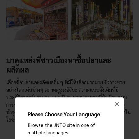
มาดูแหล่งที่ชาวเมืองหาซื้อปลาและ
ผลิตผล
เลือกซื้อปลาและผลิตผลอื่นๆ ที่มีให้เลือกมากมาย ซึ่งวางขาย
อย่างโดดเด่นข้างๆ ตลาดคุรุมงอิจิบะ ตลาดแบบดั้งเดิมที่มี
ประวัติศาสตร์ยาวนาน 200 ปี คนขายปลาชาวญี่ปุ่นมีรูปแบบ
×
การขายเฉพาะตัวที่มีทั้งการโอ้อวดอย่างมั่นใจและการร้องขอ
ชักจูง พฤติกรรมแปลกๆ เช่นนี้ถูกขยายให้เห็นชัดยิ่งขึ้นไปอีกใน
Please Choose Your Language
โอซาก้า เมืองที่ขึ้นชื่อเรื่องความตรงไปตรงมา
Browse the JNTO site in one of
multiple languages