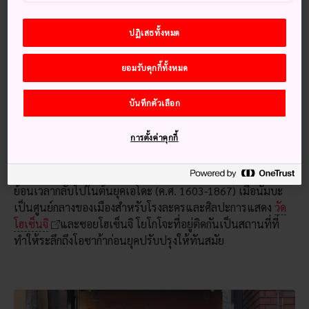
ปฏิเสธทั้งหมด
วิธีการการเดินทาง
ยอมรับคุกกี้ทั้งหมด
จาก
สถานีโอซาก้า
ขึ้นรถไฟใต้ดินสายมิโดสุจิไปยังสถานีนัมบะ
บันทึกตัวเลือก
จากสนามบินนานาชาติคันไซ ขึ้นรถไฟสายนันไคไปยังสถานี
นัมบะ
การตั้งค่าคุกกี้
สำรวจญี่ปุ่นยุคก่อนสมัยใหม่
ย้อนเวลากลับไปในต้นยุคเอโดะ (ค.ศ. 1603-1867) เมื่อนัมบะ
เป็นศูนย์กลางของเมืองสำหรับโรงละครและศิลปะการแสดง
วัด
โฮเซ็นจิ
และซอยโฮเซ็นจิ โยโกโจะที่อยู่ติดกันเป็นสถานที่ที่
ทำให้ระลึกถึงโอซาก้าก่อนยุคปรับปรุงให้ทันสมัย