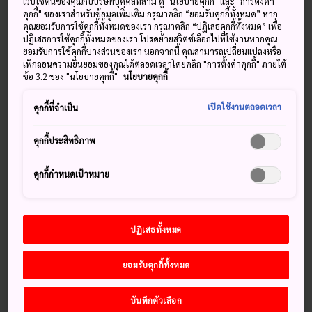
เว็บไซต์นี้ของคุณกับบริษัทบุคคลที่สาม ดู "นโยบายคุกกี้" และ "การตั้งค่า
คุกกี้" ของเราสำหรับข้อมูลเพิ่มเติม กรุณาคลิก “ยอมรับคุกกี้ทั้งหมด” หาก
แสดงรายละเอียดเพิ่มเติม
คุณยอมรับการใช้คุกกี้ทั้งหมดของเรา กรุณาคลิก “ปฏิเสธคุกกี้ทั้งหมด” เพื่อ
ปฏิเสธการใช้คุกกี้ทั้งหมดของเรา โปรดย้ายสวิตช์เลือกไปที่ใช้งานหากคุณ
ยอมรับการใช้คุกกี้บางส่วนของเรา นอกจากนี้ คุณสามารถเปลี่ยนแปลงหรือ
เพิกถอนความยินยอมของคุณได้ตลอดเวลาโดยคลิก "การตั้งค่าคุกกี้" ภายใต้
ข้อ 3.2 ของ "นโยบายคุกกี้"
นโยบายคุกกี้
พลาดไม่ได้
เปิดใช้งานตลอดเวลา
คุกกี้ที่จำเป็น
บรรยากาศที่สงบ เต็มไปด้วยจิตวิญญาณในบริเวณวัด
คุกกี้ประสิทธิภาพ
โบราณโคยะซัง
ปราสาทวากายะมะซึ่งตั้งอยู่บนยอดภูเขา
คุกกี้กำหนดเป้าหมาย
อนุสาวรีย์หินธรรมชาติที่ดูขรุขระซึ่งมองเห็นได้จาก
ชายหาดที่สวยงามในคุชิโมโตะ
เดินตามเส้นทางแสวงบุญคุมะโนะโคโดโบราณผ่าน
ปฏิเสธทั้งหมด
ป่าที่หนาแน่นและเต็มไปด้วยหมอก"
ยอมรับคุกกี้ทั้งหมด
บันทึกตัวเลือก
คำแนะนำสำหรับคุณ