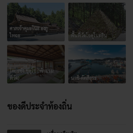
ศาลเจ้าคุมะโนะ ฮงกู
ไทฉะ
พื้นที่วัดโอคุโนะอิน
โคยะซัง ชุคุโบ (พักแรม
ที่วัด)
นาชิ-คัตสึอุระ
ของดีประจำท้องถิ่น