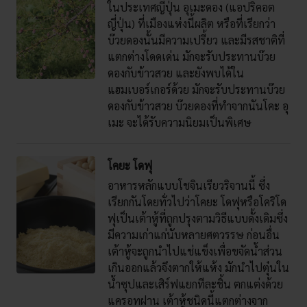
ในประเทศญี่ปุ่น อุเมะดอง (แอปริคอต
ญี่ปุ่น) ที่เมืองแห่งนี้ผลิต หรือที่เรียกว่า
บ๊วยดองนั้นมีความเปรี้ยว และมีรสชาติที่
แตกต่างโดดเด่น มักจะรับประทานบ๊วย
ดองกับข้าวสวย และยังพบได้ใน
แฮมเบอร์เกอร์ด้วย มักจะรับประทานบ๊วย
ดองกับข้าวสวย บ๊วยดองที่ทำจากนันโคะ อุ
เมะ จะได้รับความนิยมเป็นพิเศษ
โคยะ โดฟุ
อาหารหลักแบบโชจินเรียวริจานนี้ ซึ่ง
เรียกกันโดยทั่วไปว่าโคยะ โดฟุหรือโคริโด
ฟุเป็นเต้าหู้ที่ถูกปรุงตามวิธีแบบดั้งเดิมซึ่ง
มีความเก่าแก่นับหลายศตวรรษ ก่อนอื่น
เต้าหู้จะถูกนำไปแช่แข็งเพื่อขจัดน้ำส่วน
เกินออกแล้วจึงตากให้แห้ง มักนำไปตุ๋นใน
น้ำซุปและเสิร์ฟแยกทีละชิ้น ตกแต่งด้วย
แครอทฝาน เต้าหู้ชนิดนี้แตกต่างจาก