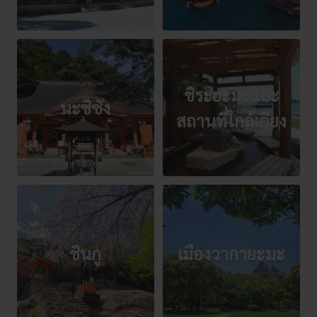
ชิระฮะมะและ
นะชิซัง
สถานที่ใกล้เคียง
ชินกู
เมืองวากายะมะ