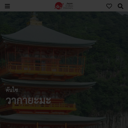
คันไซ
วากายะมะ