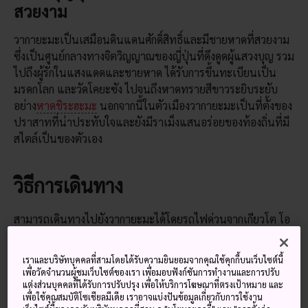
สวยงาม
วากายะมะเป็นเสมือนดินแดนศักดิ์สิทธิ์และมีชายหาดที่สวยงาม
ซึ่งเป็นศูนย์กลางทางจิตวิญญาณของญี่ปุ่นที่ดึงดูดผู้แสวงบุญ รวม
ไปถึงผู้รักในแสงแดดและชายหาด ได้รับการขึ้นทะเบียนเป็น
มรดกโลก และวัดโคยะซัง ไปจนถึงหาดทรายสีขาวระยิบระยับ
อย่าง
หาดชิระฮะมะ
นอกจากนี้ในตัวเมืองวากายะมะเป็นที่ตั้งของ
ปราสาทที่น่าประทับใจและยังมีราเม็งแสนอร่อยของท้องถิ่นที่มี
สไตล์เป็นของตัวเอง
วิธีการเดินทาง
สามารถเดินทางไปยังวากายะมะได้โดยรถไฟด่วนจากเกียวโต โอ
ซาก้าและนาโกย่า มีบริการรถไฟและรถบัสเป็นประจำจากโอซาก้
าและนาโกย่า และยังมีการเชื่อมต่อที่ง่ายดายสำหรับเที่ยวบินที่
เราและบริษัทบุคคลที่สามโดยได้รับความยินยอมจากคุณใช้คุกกี้บนเว็บไซต์นี้
เดินทางไปยังสนามบินนานาชาติคันไซ จากโตเกียว คุณสามารถ
เพื่อวัดจำนวนผู้ชมเว็บไซต์ของเรา เพื่อมอบฟังก์ชันการทำงานและการปรับ
เดินทางไปยังพื้นที่นี้ผ่านนาโกย่าโดยทางรถไฟ หรือบินไปยัง
แต่งส่วนบุคคลที่ได้รับการปรับปรุง เพื่อให้บริการโฆษณาที่ตรงเป้าหมาย และ
เพื่อใช้คุณสมบัติโซเชียลมีเดีย เราอาจแบ่งปันข้อมูลเกี่ยวกับการใช้งาน
สนามบินนันคิ ชิระฮะมะซึ่งใช้เวลาเพียงหนึ่งชั่วโมงกว่า