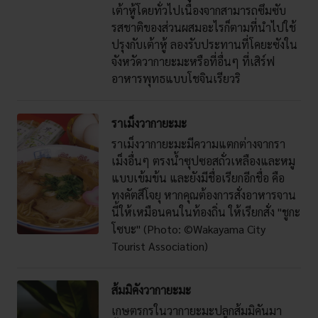
เต้าหู้โดยทั่วไปเนื่องจากสามารถซึมซับ
รสชาติของส่วนผสมอะไรก็ตามที่นำไปใช้
ปรุงกับเต้าหู้ ลองรับประทานที่โคยะซังใน
จังหวัดวากายะมะหรือที่อื่นๆ ที่เสิร์ฟ
อาหารพุทธแบบโชจินเรียวริ
ราเม็งวากายะมะ
ราเม็งวากายะมะมีความแตกต่างจากรา
เม็งอื่นๆ ตรงน้ำซุปซอสถั่วเหลืองและหมู
แบบเข้มข้น และยังมีชื่อเรียกอีกชื่อ คือ
ทงคัตสึโจยุ หากคุณต้องการสั่งอาหารจาน
นี้ให้เหมือนคนในท้องถิ่น ให้เรียกสั่ง "ชูกะ
โซบะ" (Photo: ©Wakayama City
Tourist Association)
ส้มมิคังวากายะมะ
เกษตรกรในวากายะมะปลูกส้มมิคันมา