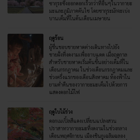
ซากุระซึ่งออกดอกเร็วกว่าที่อื่นๆในวากายะ
มะและภูมิภาคคันไซ โดยซากุระมักจะเบ่ง
บานเต็มที่ในต้นเดือนเมษายน
ฤดูร้อน
ผู้ชื่นชอบชายหาดต่างเดินทางไปยัง
ชายฝั่งที่งดงามเพื่ออาบแดด เมื่อฤดูกาล
สำหรับชายหาดเริ่มต้นขึ้นอย่างเต็มที่ใน
เดือนกรกฎาคม ในช่วงเดือนกรกฎาคมและ
ช่วงครึ่งแรกของเดือนสิงหาคม ท้องฟ้าใน
ยามค่ำคืนของวากายะมะเต็มไปด้วยการ
แสดงดอกไม้ไฟ
ฤดูใบไม้ร่วง
ดอกเมเปิ้ลสีแดงเปลี่ยนแปลงสวน
ปราสาทวากายะมะที่งดงามในช่วงกลาง
เดือนพฤศจิกายน เมืองชินกูเฉลิมฉลอง