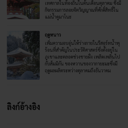
เทศกาลในท้องถิ่นในต้นเดือนตุลาคม ซึ่งมี
กิจกรรมการลอยจิตวิญญาณที่ศักดิ์สิทธิ์ใน
แม่น้ำคูมาโนะ
ฤดูหนาว
เพิ่มความอบอุ่นให้ร่างกายในรีสอร์ทน้ำพุ
ร้อนที่สำคัญในประวัติศาสตร์ซึ่งตั้งอยู่ใน
ภูเขาและตลอดช่วงชายฝั่ง เพลิดเพลินไป
กับส้มมิกัน ของหวานของวากายะมะซึ่งมี
ฤดูผลผลิตระหว่างตุลาคมถึงธันวาคม
ลิงก์อ้างอิง