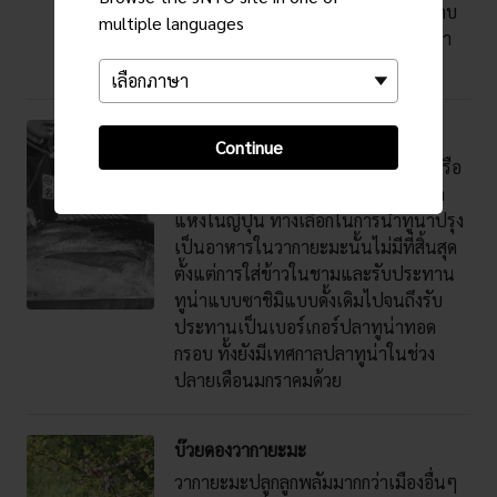
ทำให้แตกต่างจากตู้อื่น ๆ คือ การประกบ
multiple languages
ลิ้นและร่องไม้ ตะปูไม้ และอุปกรณ์ที่ทำ
ขึ้นเป็นการเฉพาะ
ปลามากุโรวากายะมะ
Continue
เมืองวากายะมะจับปลานามะมากุโระหรือ
ทูน่าที่ไม่ผ่านการแช่แข็งได้มากกว่าทุก
แห่งในญี่ปุ่น ทางเลือกในการนำทูน่าปรุง
เป็นอาหารในวากายะมะนั้นไม่มีที่สิ้นสุด
ตั้งแต่การใส่ข้าวในชามและรับประทาน
ทูน่าแบบซาชิมิแบบดั้งเดิมไปจนถึงรับ
ประทานเป็นเบอร์เกอร์ปลาทูน่าทอด
กรอบ ทั้งยังมีเทศกาลปลาทูน่าในช่วง
ปลายเดือนมกราคมด้วย
บ๊วยดองวากายะมะ
วากายะมะปลูกลูกพลัมมากกว่าเมืองอื่นๆ