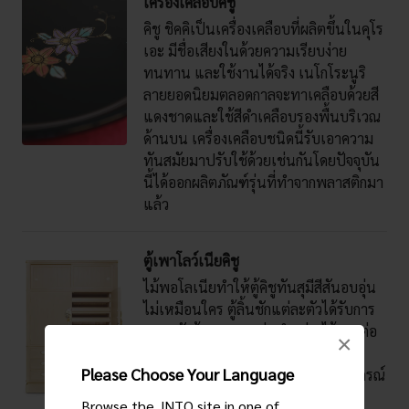
เครื่องเคลือบคิชู
คิชู ชิคคิเป็นเครื่องเคลือบที่ผลิตขึ้นในคุโร
เอะ มีชื่อเสียงในด้วยความเรียบง่าย
ทนทาน และใช้งานได้จริง เนโกโระนูริ
ลายยอดนิยมตลอดกาลจะทาเคลือบด้วยสี
แดงชาดและใช้สีดำเคลือบรองพื้นบริเวณ
ด้านบน เครื่องเคลือบชนิดนี้รับเอาความ
ทันสมัยมาปรับใช้ด้วยเช่นกันโดยปัจจุบัน
นี้ได้ออกผลิตภัณฑ์รุ่นที่ทำจากพลาสติกมา
แล้ว
ตู้เพาโลว์เนียคิชู
ไม้พอโลเนียทำให้ตู้คิชูทันสุมีสีสันอบอุ่น
ไม่เหมือนใคร ตู้ลิ้นชักแต่ละตัวได้รับการ
แกะสลักด้วยความแม่นยำอย่างไร้รอยต่อ
×
และรายละเอียดที่พิถีพิถันมากด้วยการ
Please Choose Your Language
ประกบลิ้นและร่องไม้ ตะปูไม้ และอุปกรณ์
ที่ทำขึ้นเป็นการเฉพาะ ลักษณะเด่นที่
Browse the JNTO site in one of