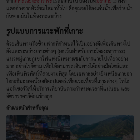
หาก
เกาะโอะงะซาวาระ
ไกลเกินไป ลองไปที่
มิยาเกะ
สิ่งที่
แตกต่างจากทัวร์ชมโลมาทั่วไป คือคุณจะได้ลงเล่นน้ำเพื่อว่ายน้ำ
กับพวกมันในท้องทะเลกว้าง
รูปแบบการแวะพักที่เกาะ
ด้วยเส้นทางเรือข้ามฟากที่กำหนดไว้เป็นอย่างดีเพื่อเดินทางไป
ยังและระหว่างเกาะต่างๆ (ยกเว้นสำหรับเกาะโอะงะซาวาระ)
แนวหมู่เกาะภูเขาไฟแห่งนี้เหมาะสมกับการแวะไปเที่ยวอย่าง
มาก อย่างไรก็ตาม เพื่อให้สามารถเดินทางได้อย่างมีสไตล์และ
เพื่อเห็นทิวทัศน์ที่สวยงามที่สุด โดยเฉพาะอย่างยิ่งเหนือเกาะอา
โอกะชิมะ ลองนั่งเฮลิคอปเตอร์เพื่อแวะเที่ยวที่เกาะต่างๆ โทโฮ
แอร์เซอร์วิสให้บริการเที่ยวบินตามกำหนดเวลาที่แน่นอน และ
อัตราราคาก็ค่อนข้างถูก
คำแนะนำสำหรับคุณ