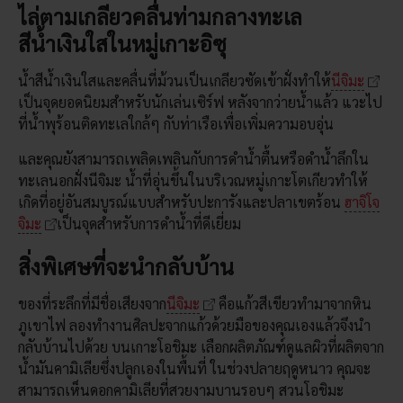
ไล่ตามเกลียวคลื่นท่ามกลางทะเล
สีน้ำเงินใสในหมู่เกาะอิซุ
น้ำสีน้ำเงินใสและคลื่นที่ม้วนเป็นเกลียวซัดเข้าฝั่งทำให้
นีจิมะ
เป็นจุดยอดนิยมสำหรับนักเล่นเซิร์ฟ หลังจากว่ายน้ำแล้ว แวะไป
ที่น้ำพุร้อนติดทะเลใกล้ๆ กับท่าเรือเพื่อเพิ่มความอบอุ่น
และคุณยังสามารถเพลิดเพลินกับการดำน้ำตื้นหรือดำน้ำลึกใน
ทะเลนอกฝั่งนีจิมะ น้ำที่อุ่นขึ้นในบริเวณหมู่เกาะโตเกียวทำให้
เกิดที่อยู่อันสมบูรณ์แบบสำหรับปะการังและปลาเขตร้อน
ฮาจิโจ
จิมะ
เป็นจุดสำหรับการดำน้ำที่ดีเยี่ยม
สิ่งพิเศษที่จะนำกลับบ้าน
ของที่ระลึกที่มีชื่อเสียงจาก
นีจิมะ
คือแก้วสีเขียวทำมาจากหิน
ภูเขาไฟ ลองทำงานศิลปะจากแก้วด้วยมือของคุณเองแล้วจึงนำ
กลับบ้านไปด้วย บนเกาะโอชิมะ เลือกผลิตภัณฑ์ดูแลผิวที่ผลิตจาก
น้ำมันคามิเลียซึ่งปลูกเองในพื้นที่ ในช่วงปลายฤดูหนาว คุณจะ
สามารถเห็นดอกคามิเลียที่สวยงามบานรอบๆ สวนโอชิมะ