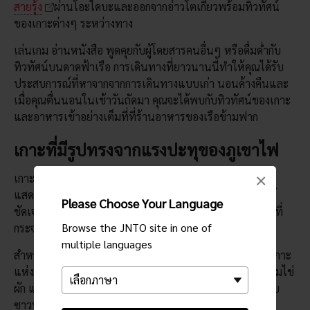
สายรุ้ง
ผ่านโอะไดบะและออกจากอ่าวโตเกียวพร้อมทิวทัศน์
ของเกาะต่างๆ ระหว่างทาง
เล่นเกม อ่านหนังสือ พูดคุยกับผู้โดยสารคนอื่นๆ หรือดื่มด่ำกับ
ทิวทัศน์บนดาดฟ้าเรือ การเดินทางที่ยาวนานนี้ทำให้คุณได้รับ
ประสบการณ์ที่หาจากจากการเดินทางแบบเก่า นอนค้างคืนและ
เมื่อคุณตื่นนอนในเช้าวันถัดมา คุณจะได้พบกับทิวทัศน์ของเกาะ
และอาหารเช้าอย่างเต็มที่ที่ร้านอาหารของเรือข้ามฟาก
เกาะที่มีรูปทรงจากแรงปะทุของภูเขาไฟ
×
เกาะเหล่านี้เป็นส่วนหนึ่งของแนวภูเขาไฟฟูจิ และหลักฐาน
แสดงกำเนิดภูเขาไฟก็กระจายทั่วบริเวณ สิ่งย้ำเตือนที่เห็นได้
Please Choose Your Language
ชัดเจนที่สุดของมรดกชิ้นนี้ คือแหล่งอาบน้ำพุร้อนหลายแห่งที่
Browse the JNTO site in one of
กระจายไปทั่วเกาะ
multiple languages
สำหรับประสบการณ์ภูเขาไฟที่เหนือใคร เลือกอาโอกะชิมะ เกาะ
แห่งนี้เป็นปล่องภูเขาไฟที่ยกตัวสูงเหนือทะเล คุณสามารถต้มไข่
ผัก และอาหารอื่นๆ เหนือไอของภูเขาไปที่พุ่งออกมา หรืออบ
ซาวน่าในห้องอบที่ใช้พลังความร้อนจากใต้ดิน