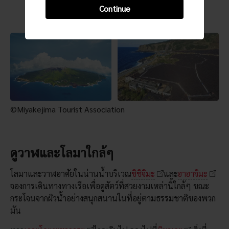
Continue
©Miyakejima Tourist Association
ดูวาฬและโลมาใกล้ๆ
โลมาและวาฬอาศัยในน่านน้ำบริเวณ
ชิชิจิมะ
และ
ฮาฮาจิมะ
จองการเดินทางทางเรือเพื่อดูสัตว์ที่สวยงามเหล่านี้ใกล้ๆ ขณะ
กระโจนจากผิวน้ำอย่างสนุกสนานในที่อยู่ตามธรรมชาติของพวก
มัน