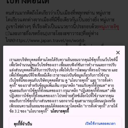
คนส่วนมากคิดถึงโตเกียวว่าเป็นเมืองที่พลุกพล่าน หมู่เกาะ
โตเกียวแตกต่างจากเมืองที่มีชื่อเดียวกันเป็นอย่างยิ่ง หมู่เกาะ
ภูเขาไฟต่างๆ ที่เรียงตัวเป็นแนวยาวนี้ประกอบด้วย
หมู่เกาะอิซุ
และเกาะกึ่งเขตร้อน[เกาะโอะงะซาวาระ]ที่อยู่ห่าง
ไกล(https://www.japan.travel/en/world-
heritage/ogasawara-islands/) ทั้งหมดนี้เป็นส่วนหนึ่งของ
พื้นที่ของโตเกียวในทางเทคนิค
เราและบริษัทบุคคลที่สามโดยได้รับความยินยอมจากคุณใช้คุกกี้บนเว็บไซต์นี้
เพื่อวัดจำนวนผู้ชมเว็บไซต์ของเรา เพื่อมอบฟังก์ชันการทำงานและการปรับ
แต่งส่วนบุคคลที่ได้รับการปรับปรุง เพื่อให้บริการโฆษณาที่ตรงเป้าหมาย และ
เพื่อใช้คุณสมบัติโซเชียลมีเดีย เราอาจแบ่งปันข้อมูลเกี่ยวกับการใช้งาน
พลาดไม่ได้
เว็บไซต์นี้ของคุณกับบริษัทบุคคลที่สาม ดู "นโยบายคุกกี้" และ "การตั้งค่า
คุกกี้" ของเราสำหรับข้อมูลเพิ่มเติม กรุณาคลิก “ยอมรับคุกกี้ทั้งหมด” หาก
คุณยอมรับการใช้คุกกี้ทั้งหมดของเรา กรุณาคลิก “ปฏิเสธคุกกี้ทั้งหมด” เพื่อ
พักผ่อนที่ปล่องภูเขาไฟบนอาโอกะชิมะ
ปฏิเสธการใช้คุกกี้ทั้งหมดของเรา โปรดย้ายสวิตช์เลือกไปที่ใช้งานหากคุณ
ยอมรับการใช้คุกกี้บางส่วนของเรา นอกจากนี้ คุณสามารถเปลี่ยนแปลงหรือ
เกาะโอะงะซาวาระ เกาะกาลาปากอสแห่งประเทศ
เพิกถอนความยินยอมของคุณได้ตลอดเวลาโดยคลิก "การตั้งค่าคุกกี้" ภายใต้
ญี่ปุ่น
ข้อ 3.2 ของ "นโยบายคุกกี้"
นโยบายคุกกี้
ไล่ตามเกลียวคลื่นบนเกาะนีจิมะ
เปิดใช้งานตลอดเวลา
คุกกี้ที่จำเป็น