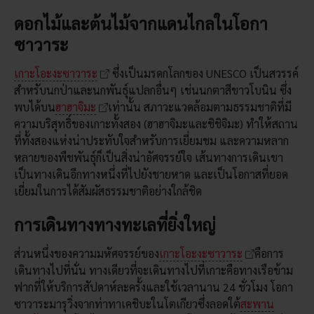
ดอกไม้และต้นไม้จากแดนไกลในโอกา
ซาวาระ
เกาะโอะงะซาวาระ
ซึ่งเป็นมรดกโลกของ UNESCO เป็นสวรรค์
สำหรับนกป่าและนกพันธุ์แปลกอื่นๆ เช่นนกตาสีขาวโบนิน ซึ่ง
พบได้บน
ฮาฮาจิมะ
เท่านั้น สภาวะแวดล้อมตามธรรมชาติที่มี
ความบริสุทธิ์ของเกาะทั้งสอง (ฮาฮาจิมะและชิชิจิมะ) ทำให้สถาน
ที่ทั้งสองแห่งน่าประทับใจสำหรับการเยี่ยมชม และความหลาก
หลายของพืชพันธุ์ก็เป็นสิ่งน่าอัศจรรย์ใจ เส้นทางการเดินเขา
เป็นทางเดินอีกทางหนึ่งที่ไปยังชายหาด และเป็นโอกาสที่ยอด
เยี่ยมในการได้สัมผัสธรรมชาติอย่างใกล้ชิด
การเดินทางทางทะเลที่ยิ่งใหญ่
ส่วนหนึ่งของความมหัศจรรย์ของ
เกาะโอะงะซาวาระ
คือการ
เดินทางไปที่นั่น ทางเดียวที่จะเดินทางไปที่เกาะคือทางเรือข้าม
ฟากที่ให้บริการสัปดาห์ละครั้งและใช้เวลานาน 24 ชั่วโมง โอกา
ซาวาระมารุวิ่งจากท่าทาเคชิบะในโตเกียวซึ่งลอดใต้
สะพาน