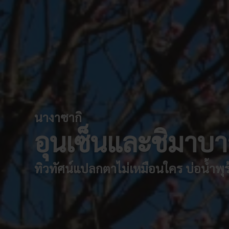
นางาซากิ
อุนเซ็นและชิมาบ
ทิวทัศน์แปลกตาไม่เหมือนใคร บ่อน้ำพุ