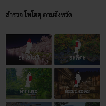
สำรวจ โทโฮคุ ตามจังหวัด
อะโอโมริ
อะคิตะ
อิวาเตะ
ยะมะงะตะ