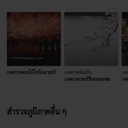
เทศกาลดอกไม้ไฟโอมากะริ
เทศกาลท้องถิ่น
เทศ
เทศกาลเชอร์รี่ยะมะงะตะ
เทศ
สำรวจภูมิภาคอื่น ๆ