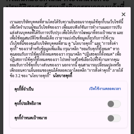
ประวัติศาสตร์ รวมถึงกิจกรรมกลางแจ้งที่
สนุกสนานในฤดูร้อน และหิมะนุ่มขาว
เราและบริษัทบุคคลที่สามโดยได้รับความยินยอมจากคุณใช้คุกกี้บนเว็บไซต์นี้
มากมายในฤดูหนาว
เพื่อวัดจำนวนผู้ชมเว็บไซต์ของเรา เพื่อมอบฟังก์ชันการทำงานและการปรับ
แต่งส่วนบุคคลที่ได้รับการปรับปรุง เพื่อให้บริการโฆษณาที่ตรงเป้าหมาย และ
ผืนป่าอุดมสมบูรณ์ทางตะวันออกเฉียงเหนือของญี่ปุ่นเป็น
เพื่อใช้คุณสมบัติโซเชียลมีเดีย เราอาจแบ่งปันข้อมูลเกี่ยวกับการใช้งาน
เว็บไซต์นี้ของคุณกับบริษัทบุคคลที่สาม ดู "นโยบายคุกกี้" และ "การตั้งค่า
ภูมิภาคขนาดใหญ่ที่ประกอบไปด้วยจังหวัดที่ห่างไกลหกจังหวัดที่
คุกกี้" ของเราสำหรับข้อมูลเพิ่มเติม กรุณาคลิก “ยอมรับคุกกี้ทั้งหมด” หาก
หลอมรวมเข้ากันด้วยวัฒนธรรม ประเพณีและโศกนาฏกรรมที่
คุณยอมรับการใช้คุกกี้ทั้งหมดของเรา กรุณาคลิก “ปฏิเสธคุกกี้ทั้งหมด” เพื่อ
เพิ่งเกิดขึ้นเมื่อไม่นานมานี้ แผ่นดินไหวและสึนามิที่ร้ายแรงที่
ปฏิเสธการใช้คุกกี้ทั้งหมดของเรา โปรดย้ายสวิตช์เลือกไปที่ใช้งานหากคุณ
ยอมรับการใช้คุกกี้บางส่วนของเรา นอกจากนี้ คุณสามารถเปลี่ยนแปลงหรือ
เกิดขึ้นในปี ค.ศ.2011 แสดงให้เห็นถึงลักษณะนิสัยที่เข้มแข็ง
เพิกถอนความยินยอมของคุณได้ตลอดเวลาโดยคลิก "การตั้งค่าคุกกี้" ภายใต้
ของชาวโทโฮคุ รวมไปถึงความรักและความภาคภูมิใจในท้องถิ่น
ข้อ 3.2 ของ "นโยบายคุกกี้"
นโยบายคุกกี้
ซึ่งทำให้บริเวณนี้กลับมายืนหยัดได้อีกครั้ง ความภาคภูมิใจของโท
โฮคุนั้นมีอยู่อย่างมากมายไม่ว่าจะเป็นทิวทัศน์ที่งดงาม สถานที่ซึ่ง
เปิดใช้งานตลอดเวลา
คุกกี้ที่จำเป็น
เต็มไปด้วยประวัติศาสตร์ สาเกที่ถูกหมักและบ่มอย่างประณีต
และกิจกรรมกลางแจ้งมากมาย เช่น การล่องแพ การเดินป่าและ
คุกกี้ประสิทธิภาพ
การเล่นสกี
คุกกี้กำหนดเป้าหมาย
โทโฮคุมีความเป็นชนบทมากกว่า
โตเกียว
แต่มีกลิ่นอายความ
เจริญมากกว่า
ฮอกไกโด
การเดินทางออกจากเมืองหลวงมาเที่ยวใน