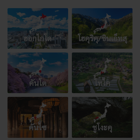
ฮอกไกโด
โฮคุริคุ/ชินเอ็ทสุ
คันโต
โทไค
คันไซ
ชูโงะคุ