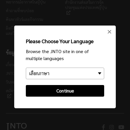
พยากรณ์อากาศในญี่ปุ่น
สำนักงานส่งเสริมการจัด
ประชุมแห่งประเทศญี่ปุ่น
คำถามที่พบบ่อย
ค้นหาทัวร์และกิจกรรม
ลิงก์ไปยังห้องสมุดภาพถ่าย
×
และวิดีโอของญี่ปุ่น
Please Choose Your Language
Browse the JNTO site in one of
ข้อมูลสำหรับผู้มาเยือนครั้งแรก
multiple languages
เกี่ยวกับเรา
นโยบายความเป็นส่วนตัว
JNTO Bangkok
นโยบายคุกกี้
วันหยุดของ JNTO
ข้อกำหนดใช้งาน
Continue
สมัครสมาชิกจดหมายข่าว