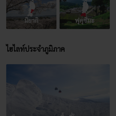
มิยากิ
ฟุคุชิมะ
ไฮไลท์ประจำภูมิภาค