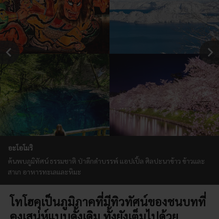
อะโอโมริ
ค้นพบภูมิทัศน์ ธรรมชาติ ป่าดึกดำบรรพ์ แอปเปิ้ล ศิลปะนาข้าว ข้าวและ
สาเก อาหารทะเลและหิมะ
โทโฮคุเป็นภูมิภาคที่มีทิวทัศน์ของชนบทที่
คงเสน่ห์แบบดั้งเดิม ทั้งยังเต็มไปด้วย