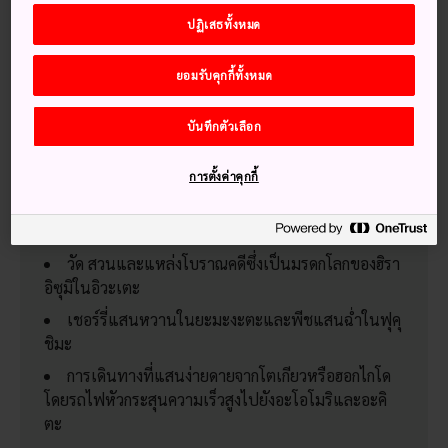
ภูมิภาคนี้จึงเป็นสิ่งที่น่าตื่นเต้นโดยเฉพาะ กิจกรรมต่างๆที่สนใจ
ปฏิเสธทั้งหมด
ระหว่างทาง ทำให้ การเดินทางไปยังภูมิภาคทางตอนเหนือสุด
ของเกาะหลักของญี่ปุ่นเป็นความทรงจำที่จะไม่ลืมเลือน
ยอมรับคุกกี้ทั้งหมด
บันทึกตัวเลือก
พลาดไม่ได้
การตั้งค่าคุกกี้
เทศกาลอะโอโมริเนบูตะในช่วงฤดูร้อน ที่เต็มไปด้วย
แสง สี เสียง และเรื่องราวที่น่าตื่นตา ตื่นใจ
วัด สวนและแหล่งโบราณคดีซึ่งเป็นมรดกโลกของฮิรา
อิซุมิในอิวะเตะ
เชอร์รี่แสนหวานในยะมะงะตะและพีชแสนฉ่ำในฟุคุ
ชิมะ
การเดินทางที่แสนง่ายดายจากโตเกียวหรือฮอกไกโด
โดยรถไฟหัวกระสุนความเร็วสูงไปยังอะโอโมริและอะคิ
ตะ