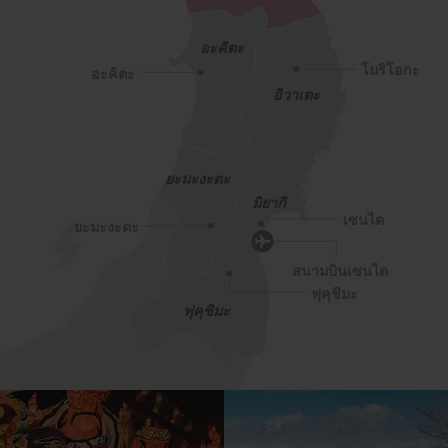
อะคิตะ
โมริโอกะ
อะคิตะ
อิวาเตะ
ยะมะงะตะ
มิยากิ
เซนได
ยะมะงะตะ
สนามบินเซนได
ฟุคุชิมะ
ฟุคุชิมะ