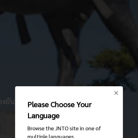
×
องอันทันสมัย
Please Choose Your
Language
Browse the JNTO site in one of
multiple languages