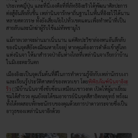
ประเทศญี่ปุ่น และที่นี่เองคือที่ที่ลัทธิอิงะริวได้พัฒนาศิลปะการ
ต่อสู้อันลึกลับขึ้น เหล่านินจารักษาถิ่นฐานในพื้นที่อิงะไว้ได้นาน
หลายศตวรรษ ทั้งยังเสี่ยงภัยไปทั่วเขตแดนเพื่อทำหน้าที่เป็น
สายลับและนักฆ่าผู้รับใช้แม่ทัพซามูไร
แม้กาลเวลาจะผ่านมาเนิ่นนาน แต่ศิลปะวิชาล่องหนอันลึกลับ
ของนินจุตสึยังคงมีลมหายใจอยู่ หากคุณต้องการดำดิ่งเข้าสู่โลก
แห่งนินจา ให้มาสำรวจป่าอันห่างไกลที่เหล่านินจาเรียกว่าบ้าน
ในมิเอะตะวันตก
เมืองอิงะเป็นจุดเริ่มต้นที่ดีในการทำความรู้จักกับเหล่านักรบเงา
และเรียนรู้ประวัติศาสตร์ของพวกเขา โดย
พิพิธภัณฑ์นินจาอิงะ
ริว
มีบ้านนินจาซึ่งซับซ้อนเหมือนเขาวงกต เปิดให้ผู้มาเยี่ยม
ชมได้สำรวจ คุณยังจะได้ชมอาจารย์นินจุตสึสาธิตกลยุทธ์ พร้อม
ทั้งได้ทดสอบทักษะนักรบของคุณด้วยการปาดาวกระจายซึ่งเป็น
อาวุธของเหล่านินจาอีกด้วย