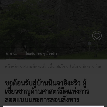
ภาพรวม
ใกล้กับ รอบ ๆ เมืองอิงะ
หน้าหลัก
สถานที่ท่องเที่ยวที่น่าสนใจ
โทไค
มิเอะ
อิงะ
ขอต้อนรับสู่บ้านนินจาอิงะริว ผู้
เชี่ยวชาญด้านศาสตร์มืดแห่งการ
สอดแนมและการลอบสังหาร