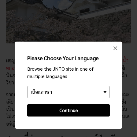
×
Please Choose Your Language
ผจญภัยต่อไปยังภูเขาทางใต้ซึ่งห่างไกลจากผู้คน คุณจะพบกับ
น้ำ
ตกอะคะเมะ 48 แห่ง
ที่นี่คุณสามารถเข้าร่วมหลักสูตรการฝึก
Browse the JNTO site in one of
นินจาได้ ซึ่งอยู่ในบริเวณเดียวกันกับที่เหล่านินจาในอดีตเคยฝึก
multiple languages
วิชา
จากนั้น ขึ้นเขาไปกันต่อเพื่อชมวิวน้ำตกอากาเมะอันงดงาม ขณะ
เดียวกันอย่าลืมคอยสังเกตมองหาซาลาแมนเดอร์ยักษ์ญี่ปุ่น ซึ่ง
เป็นสัตว์หายากที่อาศัยอยู่ตามแหล่งน้ำ แต่ถ้าคุณยังหาพวกมัน
Continue
ไม่เจอ คุณยังสามารถชมสัตว์หายากชนิดนี้ได้ที่ศูนย์ซาลาแมนเด
อร์ญี่ปุ่นซึ่งตั้งอยู่ไม่ไกลจากทางเข้าน้ำตก