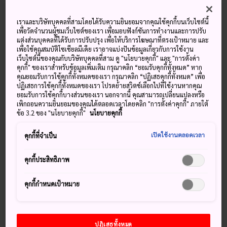
ในแถบนี้มีทั้งน้ำพุร้อน น้ำตกตระการตา ปีนเขา การฝึกนินจา
แบบปฏิบัติจริง และอีกมากมาย ทำให้มิเอะตะวันตกเป็นจุด
เราและบริษัทบุคคลที่สามโดยได้รับความยินยอมจากคุณใช้คุกกี้บนเว็บไซต์นี้
หมายปลายทางอันยอดเยี่ยมที่ให้คุณเพลิดเพลินไปกับชนบท
เพื่อวัดจำนวนผู้ชมเว็บไซต์ของเรา เพื่อมอบฟังก์ชันการทำงานและการปรับ
แต่งส่วนบุคคลที่ได้รับการปรับปรุง เพื่อให้บริการโฆษณาที่ตรงเป้าหมาย และ
ของประเทศญี่ปุ่น
เพื่อใช้คุณสมบัติโซเชียลมีเดีย เราอาจแบ่งปันข้อมูลเกี่ยวกับการใช้งาน
เว็บไซต์นี้ของคุณกับบริษัทบุคคลที่สาม ดู "นโยบายคุกกี้" และ "การตั้งค่า
คุกกี้" ของเราสำหรับข้อมูลเพิ่มเติม กรุณาคลิก “ยอมรับคุกกี้ทั้งหมด” หาก
คุณยอมรับการใช้คุกกี้ทั้งหมดของเรา กรุณาคลิก “ปฏิเสธคุกกี้ทั้งหมด” เพื่อ
ปฏิเสธการใช้คุกกี้ทั้งหมดของเรา โปรดย้ายสวิตช์เลือกไปที่ใช้งานหากคุณ
พลาดไม่ได้
ยอมรับการใช้คุกกี้บางส่วนของเรา นอกจากนี้ คุณสามารถเปลี่ยนแปลงหรือ
เพิกถอนความยินยอมของคุณได้ตลอดเวลาโดยคลิก "การตั้งค่าคุกกี้" ภายใต้
ข้อ 3.2 ของ "นโยบายคุกกี้"
นโยบายคุกกี้
สัมผัสประสบการณ์นินจาเสมือนจริง ณ ปราสาทและ
พิพิธภัณฑ์ประจำอิงะ
เปิดใช้งานตลอดเวลา
คุกกี้ที่จำเป็น
ออกเดินทางไปยังน้ำตกที่ครั้งหนึ่งเคยเป็นสถานที่ฝึก
ของนินจา
คุกกี้ประสิทธิภาพ
รีสอร์ทน้ำพุร้อนอันเงียบสงบพร้อมลานสกี ใกล้เพียง
คุกกี้กำหนดเป้าหมาย
อึดใจเดียวเพียงนั่งกระเช้าลอยฟ้า
ปฏิเสธทั้งหมด