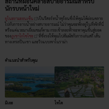
สถานที่ผ่อนคลายสบายอารมณ์สำหรับ
นักรบหน้าใหม่
ยุโนะยามะอนเซ็น
เป็นรีสอร์ทน้ำพุร้อนซึ่งให้คุณได้ผ่อนคลาย
ไปกับการอาบน้ำอย่างสบายอารมณ์ ไม่ว่าคุณจะพักอยู่ในที่พักที่นี่
หรือแค่แวะมาเยี่ยมชมก็ตาม กระเช้าลอยฟ้าจะพาคุณขึ้นสู่ยอด
ของ
ภูเขาโกไซโชะ
ที่ซึ่งรอให้คุณไปสัมผัสกับการเล่นสกี เส้น
ทางเทรลปีนเขา และวิวแบบพาโนราม่า
คำแนะนำสำหรับคุณ
มิเอะ
โทไค