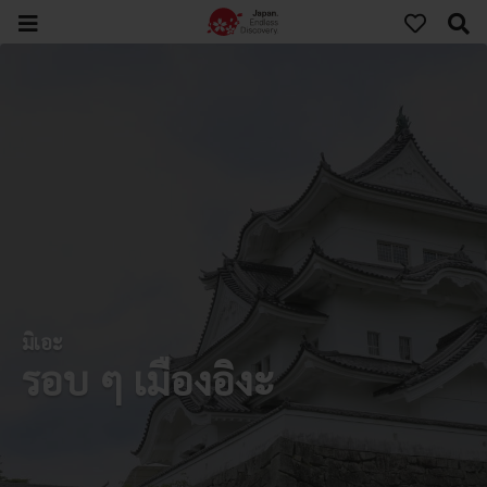
มิเอะ
รอบ ๆ เมืองอิงะ