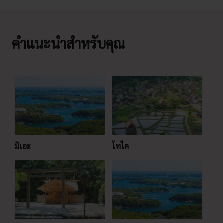
คำแนะนำสำหรับคุณ
มิเอะ
โทไค